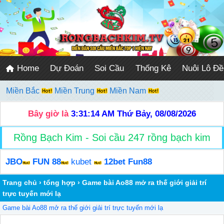
Home
Dự Đoán
Soi Cầu
Thống Kê
Nuôi Lô Đề
Miền Bắc
Miền Trung
Miền Nam
Bây giờ là
3:31:15 AM
Thứ Bảy, 08/08/2026
Rồng Bạch Kim - Soi cầu 247 rồng bạch kim
JBO
FUN 88
kubet
12bet
Fun88
Trang chủ
›
tổng hợp
›
Game bài Ao88 mở ra thế giới giải trí
trực tuyến mới lạ
Game bài Ao88 mở ra thế giới giải trí trực tuyến mới lạ