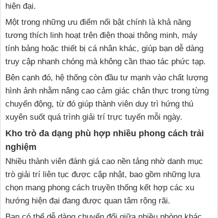
hiện đại.
Một trong những ưu điểm nổi bật chính là khả năng
tương thích linh hoạt trên điện thoại thông minh, máy
tính bảng hoặc thiết bị cá nhân khác, giúp bạn dễ dàng
truy cập nhanh chóng mà không cần thao tác phức tạp.
Bên cạnh đó, hệ thống còn đầu tư mạnh vào chất lượng
hình ảnh nhằm nâng cao cảm giác chân thực trong từng
chuyển động, từ đó giúp thành viên duy trì hứng thú
xuyên suốt quá trình giải trí trực tuyến mỗi ngày.
Kho trò đa dạng phù hợp nhiều phong cách trải
nghiệm
Nhiều thành viên đánh giá cao nền tảng nhờ danh mục
trò giải trí liên tục được cập nhật, bao gồm những lựa
chọn mang phong cách truyền thống kết hợp các xu
hướng hiện đại đang được quan tâm rộng rãi.
Bạn có thể dễ dàng chuyển đổi giữa nhiều phòng khác