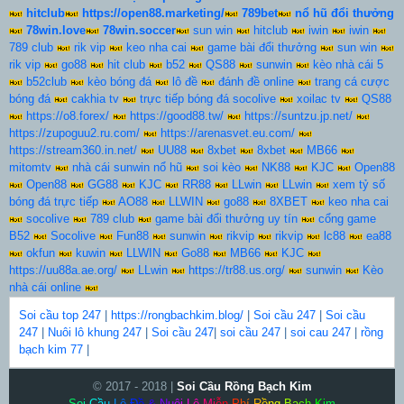
hitclub
https://open88.marketing/
789bet
nổ hũ đổi thưởng
78win.love
78win.soccer
sun win
hitclub
iwin
iwin
789 club
rik vip
keo nha cai
game bài đổi thưởng
sun win
rik vip
go88
hit club
b52
QS88
sunwin
kèo nhà cái 5
b52club
kèo bóng đá
lô đề
đánh đề online
trang cá cược
bóng đá
cakhia tv
trực tiếp bóng đá socolive
xoilac tv
QS88
https://o8.forex/
https://good88.tw/
https://suntzu.jp.net/
https://zupoguu2.ru.com/
https://arenasvet.eu.com/
https://stream360.in.net/
UU88
8xbet
8xbet
MB66
mitomtv
nhà cái sunwin nổ hũ
soi kèo
NK88
KJC
Open88
Open88
GG88
KJC
RR88
LLwin
LLwin
xem tỷ số
bóng đá trực tiếp
AO88
LLWIN
go88
8XBET
keo nha cai
socolive
789 club
game bài đổi thưởng uy tín
cổng game
B52
Socolive
Fun88
sunwin
rikvip
rikvip
lc88
ea88
okfun
kuwin
LLWIN
Go88
MB66
KJC
https://uu88a.ae.org/
LLwin
https://tr88.us.org/
sunwin
Kèo
nhà cái online
Soi cầu top 247
|
https://rongbachkim.blog/
|
Soi cầu 247
|
Soi cầu
247
|
Nuôi lô khung 247
|
Soi cầu 247
|
soi cầu 247
|
soi cau 247
|
rồng
bạch kim 77
|
© 2017 - 2018 |
Soi Cầu Rồng Bạch Kim
S
o
i
C
ầ
u
L
ô
Đ
ề
&
N
u
ô
i
L
ô
M
i
ễ
n
P
h
í
R
ồ
n
g
B
ạ
c
h
K
i
m