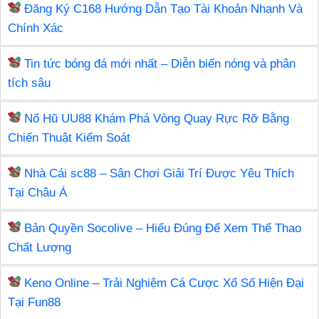
e
er
e
bl
e
g
gr
e
Đăng Ký C168 Hướng Dẫn Tạo Tài Khoản Nhanh Và
b
st
r
dI
er
a
Chính Xác
o
n
m
Tin tức bóng đá mới nhất – Diễn biến nóng và phân
o
tích sâu
k
Nổ Hũ UU88 Khám Phá Vòng Quay Rực Rỡ Bằng
Chiến Thuật Kiểm Soát
Nhà Cái sc88 – Sân Chơi Giải Trí Được Yêu Thích
Tại Châu Á
Bản Quyền Socolive – Hiểu Đúng Để Xem Thể Thao
Chất Lượng
Keno Online – Trải Nghiệm Cá Cược Xổ Số Hiện Đại
Tại Fun88