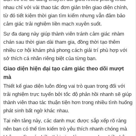
nhau chỉ với vài thao tác đơn giản trên giao diện chính,
từ đó tiết kiệm thời gian tìm kiếm nhưng vẫn đảm bảo
cảm giác trải nghiệm liền mạch xuyên suốt.
Sự đa dạng này giúp thành viên tránh cảm giác nhàm
chán sau thời gian dài tham gia, đồng thời tạo thêm
nhiều cơ hội khám phá phong cách giải trí phù hợp với
sở thích cá nhân riêng biệt của từng bạn.
Giao diện hiện đại tạo cảm giác theo dõi mượt
mà
Thiết kế giao diện luôn đóng vai trò quan trọng đối với
trải nghiệm trực tuyến bởi tốc độ phản hồi nhanh sẽ giúp
thành viên thao tác thuận tiện hơn trong nhiều tình huống
phát sinh bất ngờ khác nhau.
Tại nền tảng này, các danh mục được sắp xếp rõ ràng
nên bạn có thể tìm kiếm trò yêu thích nhanh chóng mà