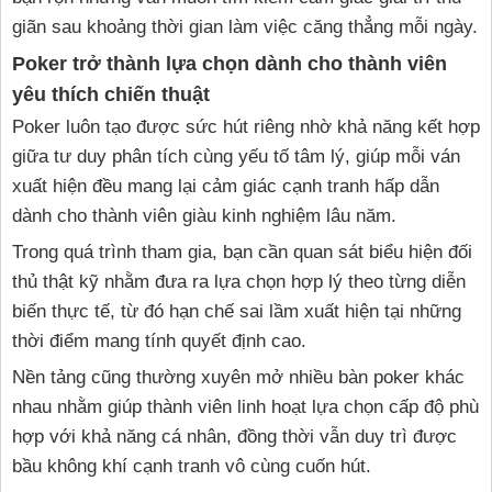
giãn sau khoảng thời gian làm việc căng thẳng mỗi ngày.
Poker trở thành lựa chọn dành cho thành viên
yêu thích chiến thuật
Poker luôn tạo được sức hút riêng nhờ khả năng kết hợp
giữa tư duy phân tích cùng yếu tố tâm lý, giúp mỗi ván
xuất hiện đều mang lại cảm giác cạnh tranh hấp dẫn
dành cho thành viên giàu kinh nghiệm lâu năm.
Trong quá trình tham gia, bạn cần quan sát biểu hiện đối
thủ thật kỹ nhằm đưa ra lựa chọn hợp lý theo từng diễn
biến thực tế, từ đó hạn chế sai lầm xuất hiện tại những
thời điểm mang tính quyết định cao.
Nền tảng cũng thường xuyên mở nhiều bàn poker khác
nhau nhằm giúp thành viên linh hoạt lựa chọn cấp độ phù
hợp với khả năng cá nhân, đồng thời vẫn duy trì được
bầu không khí cạnh tranh vô cùng cuốn hút.