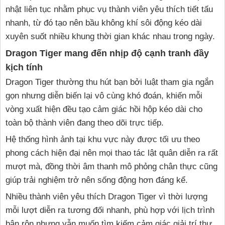
nhật liên tục nhằm phục vụ thành viên yêu thích tiết tấu
nhanh, từ đó tạo nên bầu không khí sôi động kéo dài
xuyên suốt nhiều khung thời gian khác nhau trong ngày.
Dragon Tiger mang đến nhịp độ cạnh tranh đầy
kịch tính
Dragon Tiger thường thu hút bạn bởi luật tham gia ngắn
gọn nhưng diễn biến lại vô cùng khó đoán, khiến mỗi
vòng xuất hiện đều tạo cảm giác hồi hộp kéo dài cho
toàn bộ thành viên đang theo dõi trực tiếp.
Hệ thống hình ảnh tại khu vực này được tối ưu theo
phong cách hiện đại nên mọi thao tác lật quân diễn ra rất
mượt mà, đồng thời âm thanh mô phỏng chân thực cũng
giúp trải nghiệm trở nên sống động hơn đáng kể.
Nhiều thành viên yêu thích Dragon Tiger vì thời lượng
mỗi lượt diễn ra tương đối nhanh, phù hợp với lịch trình
bận rộn nhưng vẫn muốn tìm kiếm cảm giác giải trí thư