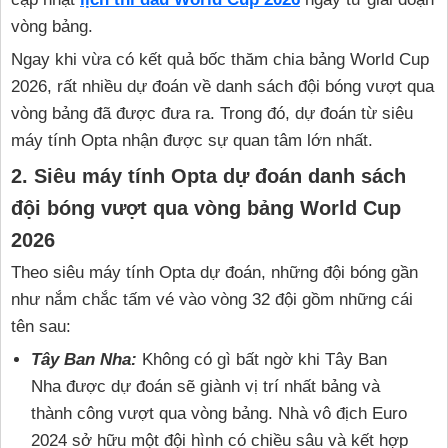
vòng bảng.
Ngay khi vừa có kết quả bốc thăm chia bảng World Cup
2026, rất nhiều dự đoán về danh sách đội bóng vượt qua
vòng bảng đã được đưa ra. Trong đó, dự đoán từ siêu
máy tính Opta nhận được sự quan tâm lớn nhất.
2. Siêu máy tính Opta dự đoán danh sách
đội bóng vượt qua vòng bảng World Cup
2026
Theo siêu máy tính Opta dự đoán, những đội bóng gần
như nắm chắc tấm vé vào vòng 32 đội gồm những cái
tên sau:
Tây Ban Nha:
Không có gì bất ngờ khi Tây Ban
Nha được dự đoán sẽ giành vị trí nhất bảng và
thành công vượt qua vòng bảng. Nhà vô địch Euro
2024 sở hữu một đội hình có chiều sâu và kết hợp