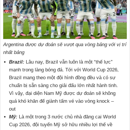
Argentina được dự đoán sẽ vượt qua vòng bảng với vị trí
nhất bảng
Brazil:
Lâu nay, Brazil vẫn luôn là một “thế lực”
mạnh trong làng bóng đá. Tới với World Cup 2026,
Brazil mang theo một đội hình đồng đều và có sự
chuẩn bị sẵn sàng cho giải đấu lớn nhất hành tinh.
Vì vậy, đại diện Nam Mỹ được dự đoán sẽ không
quá khó khăn để giành tấm vé vào vòng knock –
out
Mỹ:
Là một trong 3 nước chủ nhà đăng cai World
Cup 2026, đội tuyển Mỹ sở hữu nhiều lợi thế về