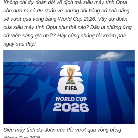
Không chỉ dự đoán đội vô địch mà siêu máy tính Opta
còn đưa ra cả dự đoán về những đội bóng có khả năng
sẽ vượt qua vòng bảng World Cup 2026. Vậy dự đoán
của siêu máy tính Opta như thế nào? Đâu là những ứng
cử viên sáng giá nhất? Hãy cùng chúng tôi khám phá
ngay sau đây!
Siêu máy tính dự đoán các đội vượt qua vòng bảng