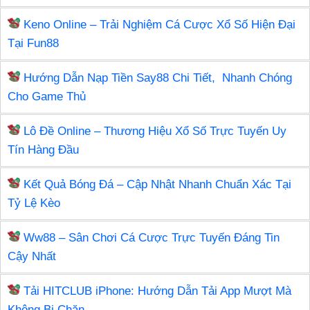
Keno Online – Trải Nghiệm Cá Cược Xổ Số Hiện Đại
Tại Fun88
Hướng Dẫn Nạp Tiền Say88 Chi Tiết, Nhanh Chóng
Cho Game Thủ
Lô Đề Online – Thương Hiệu Xổ Số Trực Tuyến Uy
Tín Hàng Đầu
Kết Quả Bóng Đá – Cập Nhật Nhanh Chuẩn Xác Tại
Tỷ Lệ Kèo
Ww88 – Sân Chơi Cá Cược Trực Tuyến Đáng Tin
Cậy Nhất
Tải HITCLUB iPhone: Hướng Dẫn Tải App Mượt Mà
Không Bị Chặn