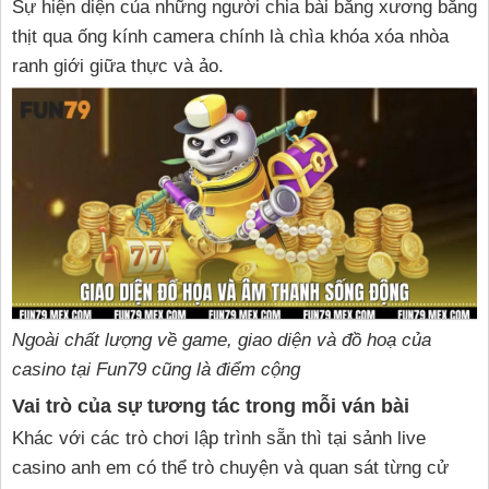
Sự hiện diện của những người chia bài bằng xương bằng
thịt qua ống kính camera chính là chìa khóa xóa nhòa
ranh giới giữa thực và ảo.
Ngoài chất lượng về game, giao diện và đồ hoạ của
casino tại Fun79 cũng là điểm cộng
Vai trò của sự tương tác trong mỗi ván bài
Khác với các trò chơi lập trình sẵn thì tại sảnh live
casino anh em có thể trò chuyện và quan sát từng cử