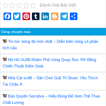
Đánh Giá Bài Viết
F
T
Pi
T
Li
Bl
T
S
a
wi
nt
u
n
o
el
h
c
tt
er
m
k
g
e
ar
Cùng chuyên mục
e
er
e
bl
e
g
gr
e
Tin tức bóng đá mới nhất – Diễn biến nóng và phân
b
st
r
dI
er
a
tích sâu
o
n
m
Nổ Hũ UU88 Khám Phá Vòng Quay Rực Rỡ Bằng
o
Chiến Thuật Kiểm Soát
k
Nhà Cái sc88 – Sân Chơi Giải Trí Được Yêu Thích
Tại Châu Á
Bản Quyền Socolive – Hiểu Đúng Để Xem Thể Thao
Chất Lượng