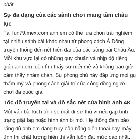
nhất
Sự đa dạng của các sảnh chơi mang tầm châu
lục
Tại fun79.mex.com anh em có thể lựa chọn trải nghiệm
tại nhiều sảnh bài khác nhau từ phong cách Á Đông
truyền thống đến nét hiện đại của các sòng bài Châu Âu.
Mỗi khu vực lại có những quy chuẩn và nhịp độ riêng
giúp anh em luôn tìm thấy sự mới mẻ và không bao giờ
cảm thấy nhàm chán. Sự phong phú này đáp ứng mọi gu
thẩm mỹ và phong cách giải trí của cộng đồng người
chơi đa quốc gia.
Tốc độ truyền tải và độ sắc nét của hình ảnh 4K
Một ván bài kịch tính sẽ mất đi sự thú vị nếu gặp tình
trạng giật lag hoặc hình ảnh bị mờ. Hệ thống đảm bảo
rằng dù anh em đang truy cập bằng điện thoại hay máy
tính thì chất lượng hiển thị vẫn luôn đạt mức cao nhất.