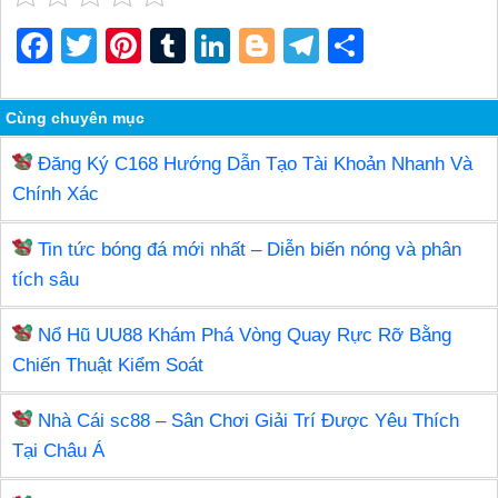
F
T
Pi
T
Li
Bl
T
S
a
wi
nt
u
n
o
el
h
c
tt
er
m
k
g
e
ar
Cùng chuyên mục
e
er
e
bl
e
g
gr
e
Đăng Ký C168 Hướng Dẫn Tạo Tài Khoản Nhanh Và
b
st
r
dI
er
a
Chính Xác
o
n
m
Tin tức bóng đá mới nhất – Diễn biến nóng và phân
o
tích sâu
k
Nổ Hũ UU88 Khám Phá Vòng Quay Rực Rỡ Bằng
Chiến Thuật Kiểm Soát
Nhà Cái sc88 – Sân Chơi Giải Trí Được Yêu Thích
Tại Châu Á