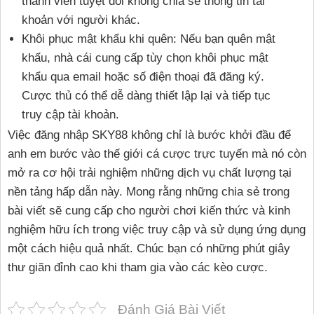
thành viên tuyệt đối không chia sẻ thông tin tài
khoản với người khác.
Khôi phục mật khẩu khi quên: Nếu bạn quên mật
khẩu, nhà cái cung cấp tùy chọn khôi phục mật
khẩu qua email hoặc số điện thoại đã đăng ký.
Cược thủ có thể dễ dàng thiết lập lại và tiếp tục
truy cập tài khoản.
Việc đăng nhập SKY88 không chỉ là bước khởi đầu để
anh em bước vào thế giới cá cược trực tuyến mà nó còn
mở ra cơ hội trải nghiệm những dịch vụ chất lượng tại
nền tảng hấp dẫn này. Mong rằng những chia sẻ trong
bài viết sẽ cung cấp cho người chơi kiến thức và kinh
nghiệm hữu ích trong việc truy cập và sử dụng ứng dụng
một cách hiệu quả nhất. Chúc bạn có những phút giây
thư giãn đỉnh cao khi tham gia vào các kèo cược.
Đánh Giá Bài Viết