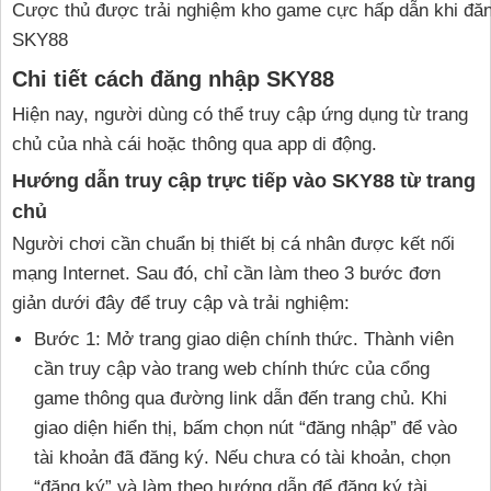
Cược thủ được trải nghiệm kho game cực hấp dẫn khi đă
SKY88
Chi tiết cách đăng nhập SKY88
Hiện nay, người dùng có thể truy cập ứng dụng từ trang
chủ của nhà cái hoặc thông qua app di động.
Hướng dẫn truy cập trực tiếp vào SKY88 từ trang
chủ
Người chơi cần chuẩn bị thiết bị cá nhân được kết nối
mạng Internet. Sau đó, chỉ cần làm theo 3 bước đơn
giản dưới đây để truy cập và trải nghiệm:
Bước 1: Mở trang giao diện chính thức. Thành viên
cần truy cập vào trang web chính thức của cổng
game thông qua đường link dẫn đến trang chủ. Khi
giao diện hiển thị, bấm chọn nút “đăng nhập” để vào
tài khoản đã đăng ký. Nếu chưa có tài khoản, chọn
“đăng ký” và làm theo hướng dẫn để đăng ký tài