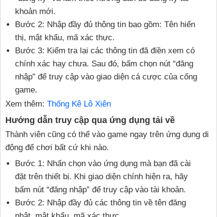
khoản mới.
Bước 2: Nhập đầy đủ thông tin bao gồm: Tên hiển
thị, mật khẩu, mã xác thực.
Bước 3: Kiểm tra lại các thông tin đã điền xem có
chính xác hay chưa. Sau đó, bấm chọn nút “đăng
nhập” để truy cập vào giao diện cá cược của cổng
game.
Xem thêm:
Thống Kê Lô Xiên
Hướng dẫn truy cập qua ứng dụng tải về
Thành viên cũng có thể vào game ngay trên ứng dụng di
động để chơi bất cứ khi nào.
Bước 1: Nhấn chọn vào ứng dụng mà bạn đã cài
đặt trên thiết bị. Khi giao diện chính hiện ra, hãy
bấm nút “đăng nhập” để truy cập vào tài khoản.
Bước 2: Nhập đầy đủ các thông tin về tên đăng
nhật, mật khẩu, mã xác thực.