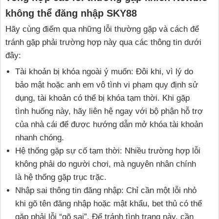
không thể đăng nhập SKY88
Hãy cùng điểm qua những lỗi thường gặp và cách để
tránh gặp phải trường hợp này qua các thông tin dưới
đây:
Tài khoản bị khóa ngoài ý muốn: Đôi khi, vì lý do
bảo mật hoặc anh em vô tình vi phạm quy định sử
dụng, tài khoản có thể bị khóa tạm thời. Khi gặp
tình huống này, hãy liên hệ ngay với bộ phận hỗ trợ
của nhà cái để được hướng dẫn mở khóa tài khoản
nhanh chóng.
Hệ thống gặp sự cố tạm thời: Nhiều trường hợp lỗi
không phải do người chơi, mà nguyên nhân chính
là hệ thống gặp trục trặc.
Nhập sai thông tin đăng nhập: Chỉ cần một lỗi nhỏ
khi gõ tên đăng nhập hoặc mật khẩu, bet thủ có thể
gặp phải lỗi “gõ sai”. Để tránh tình trạng này, cần