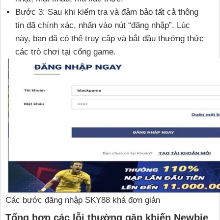
Bước 3: Sau khi kiểm tra và đảm bảo tất cả thông
tin đã chính xác, nhấn vào nút “đăng nhập”. Lúc
này, bạn đã có thể truy cập và bắt đầu thưởng thức
các trò chơi tại cổng game.
Các bước đăng nhập SKY88 khá đơn giản
Tổng hợp các lỗi thường gặp khiến Newbie