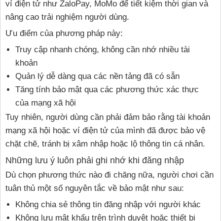
ví điện tử như ZaloPay, MoMo để tiết kiệm thời gian và
nâng cao trải nghiệm người dùng.
Ưu điểm của phương pháp này:
Truy cập nhanh chóng, không cần nhớ nhiều tài
khoản
Quản lý dễ dàng qua các nền tảng đã có sẵn
Tăng tính bảo mật qua các phương thức xác thực
của mạng xã hội
Tuy nhiên, người dùng cần phải đảm bảo rằng tài khoản
mạng xã hội hoặc ví điện tử của mình đã được bảo vệ
chặt chẽ, tránh bị xâm nhập hoặc lộ thông tin cá nhân.
Những lưu ý luôn phải ghi nhớ khi đăng nhập
Dù chọn phương thức nào đi chăng nữa, người chơi cần
tuân thủ một số nguyên tắc về bảo mật như sau:
Không chia sẻ thông tin đăng nhập với người khác
Không lưu mật khẩu trên trình duyệt hoặc thiết bị