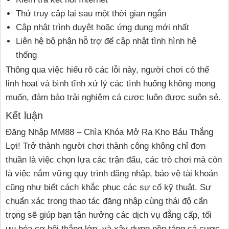
Thử truy cập lại sau một thời gian ngắn
Cập nhật trình duyệt hoặc ứng dụng mới nhất
Liên hệ bộ phận hỗ trợ để cập nhật tình hình hệ
thống
Thông qua việc hiểu rõ các lỗi này, người chơi có thể
linh hoạt và bình tĩnh xử lý các tình huống không mong
muốn, đảm bảo trải nghiệm cá cược luôn được suôn sẻ.
Kết luận
Đăng Nhập MM88 – Chìa Khóa Mở Ra Kho Báu Thắng
Lợi! Trở thành người chơi thành công không chỉ đơn
thuần là việc chọn lựa các trận đấu, các trò chơi mà còn
là việc nắm vững quy trình đăng nhập, bảo vệ tài khoản
cũng như biết cách khắc phục các sự cố kỹ thuật. Sự
chuẩn xác trong thao tác đăng nhập cùng thái độ cẩn
trọng sẽ giúp bạn tận hưởng các dịch vụ đẳng cấp, tối
ưu hóa cơ hội thắng lớn, và xây dựng nền tảng cá cược