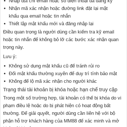
Nhập địa chỉ email hoặc số điện thoại đã đăng ký
Nhận mã xác nhận hoặc đường link đặt lại mật
khẩu qua email hoặc tin nhắn
Thiết lập mật khẩu mới và đăng nhập lại
Điều quan trọng là người dùng cần kiểm tra kỹ email
hoặc tin nhắn để không bỏ lỡ các bước xác nhận quan
trọng này.
Lưu ý:
Không sử dụng mật khẩu cũ để tránh rủi ro
Đổi mật khẩu thường xuyên để duy trì tính bảo mật
Không để lộ mã xác nhận cho người khác
Trạng thái tài khoản bị khóa hoặc hạn chế truy cập
Trong một số trường hợp, tài khoản có thể bị khóa do vi
phạm điều lệ hoặc do bị phát hiện có hoạt động bất
thường. Để giải quyết, người dùng cần liên hệ với bộ
phận hỗ trợ khách hàng của MM88 để xác minh và mở