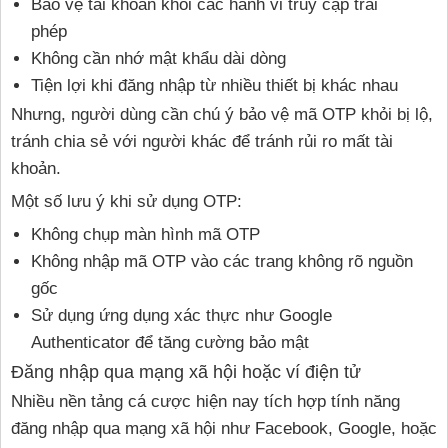
Bảo vệ tài khoản khỏi các hành vi truy cập trái
phép
Không cần nhớ mật khẩu dài dòng
Tiện lợi khi đăng nhập từ nhiều thiết bị khác nhau
Nhưng, người dùng cần chú ý bảo vệ mã OTP khỏi bị lộ,
tránh chia sẻ với người khác để tránh rủi ro mất tài
khoản.
Một số lưu ý khi sử dụng OTP:
Không chụp màn hình mã OTP
Không nhập mã OTP vào các trang không rõ nguồn
gốc
Sử dụng ứng dụng xác thực như Google
Authenticator để tăng cường bảo mật
Đăng nhập qua mạng xã hội hoặc ví điện tử
Nhiều nền tảng cá cược hiện nay tích hợp tính năng
đăng nhập qua mạng xã hội như Facebook, Google, hoặc