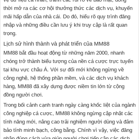
thời mở ra các cơ hội thưởng thức các dịch vụ, khuyến
mãi hấp dẫn của nhà cái. Do đó, hiểu rõ quy trình đăng
nhập và những điều cần lưu ý khi truy cập là rất quan
trọng.
Lịch sử hình thành và phát triển của MM88
MM88 bắt đầu hoạt động từ những năm 2000, nhanh
chóng trở thành biểu tượng của nền cá cược trực tuyến
tại khu vực châu Á. Với sự đổi mới không ngừng về
công nghệ, hệ thống phần mềm, và các dịch vụ khách
hàng, MM88 đã xây dựng được niềm tin lớn từ cộng
đồng người chơi.
Trong bối cảnh cạnh tranh ngày càng khốc liệt của ngành
công nghiệp cá cược, MM88 không ngừng cập nhật các
tính năng mới, nâng cao trải nghiệm người dùng và đảm
bảo tính minh bạch, công bằng. Chính vì vậy, việc đăng
nhập đúng cách vừa giúp người chơi tiếp cận các dịch