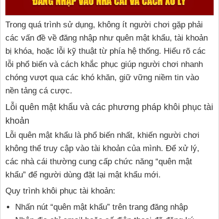
Trong quá trình sử dụng, không ít người chơi gặp phải
các vấn đề về đăng nhập như quên mật khẩu, tài khoản
bị khóa, hoặc lỗi kỹ thuật từ phía hệ thống. Hiểu rõ các
lỗi phổ biến và cách khắc phục giúp người chơi nhanh
chóng vượt qua các khó khăn, giữ vững niềm tin vào
nền tảng cá cược.
Lỗi quên mật khẩu và các phương pháp khôi phục tài
khoản
Lỗi quên mật khẩu là phổ biến nhất, khiến người chơi
không thể truy cập vào tài khoản của mình. Để xử lý,
các nhà cái thường cung cấp chức năng “quên mật
khẩu” để người dùng đặt lại mật khẩu mới.
Quy trình khôi phục tài khoản:
Nhấn nút “quên mật khẩu” trên trang đăng nhập