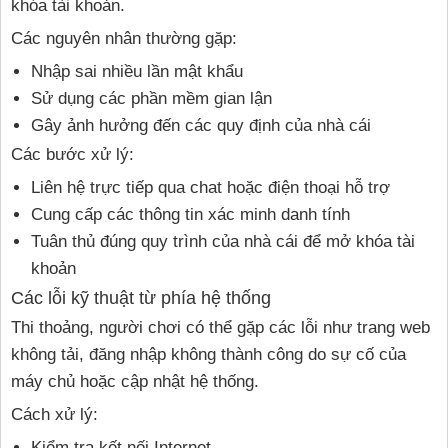
khóa tài khoản.
Các nguyên nhân thường gặp:
Nhập sai nhiều lần mật khẩu
Sử dụng các phần mềm gian lận
Gây ảnh hưởng đến các quy định của nhà cái
Các bước xử lý:
Liên hệ trực tiếp qua chat hoặc điện thoại hỗ trợ
Cung cấp các thông tin xác minh danh tính
Tuân thủ đúng quy trình của nhà cái để mở khóa tài
khoản
Các lỗi kỹ thuật từ phía hệ thống
Thi thoảng, người chơi có thể gặp các lỗi như trang web
không tải, đăng nhập không thành công do sự cố của
máy chủ hoặc cập nhật hệ thống.
Cách xử lý:
Kiểm tra kết nối Internet