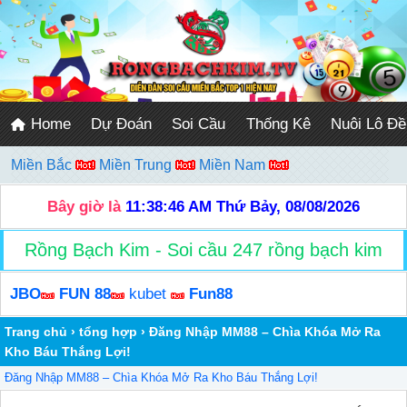
Home
Dự Đoán
Soi Cầu
Thống Kê
Nuôi Lô Đề
Miền Bắc
Miền Trung
Miền Nam
Bây giờ là
11:38:47 AM
Thứ Bảy, 08/08/2026
Rồng Bạch Kim - Soi cầu 247 rồng bạch kim
JBO
FUN 88
kubet
Fun88
Trang chủ
›
tổng hợp
›
Đăng Nhập MM88 – Chìa Khóa Mở Ra
Kho Báu Thắng Lợi!
Đăng Nhập MM88 – Chìa Khóa Mở Ra Kho Báu Thắng Lợi!