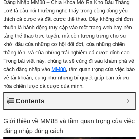
Đăng Nhập MM88 – Chìa Khóa Mở Ra Kho Báu Thắng
Lợi! là câu nói thường nghe thấy trong cộng đồng yêu
thích cá cược và đặt cược thể thao. Đây không chỉ đơn
thuần là hành động truy cập vào một trang web hay nền
tảng thể thao trực tuyến, mà còn tượng trưng cho sự
khởi đầu của những cơ hội đổi đời, của những chiến
thắng lớn, và của những trải nghiệm cá cược đỉnh cao.
Trong bài viết này, chúng ta sẽ cùng đi sâu khám phá về
cách đăng nhập vào
MM88
, tầm quan trọng của việc bảo
vệ tài khoản, cũng như những bí quyết giúp bạn tối ưu
hóa chiến lược cá cược của mình.
Contents
Giới thiệu về MM88 và tầm quan trọng của việc
đăng nhập đúng cách