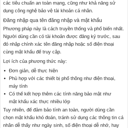
các tiêu chuẩn an toàn mạng, cũng như khả năng sử
dụng công nghệ bảo vệ tài khoản cá nhân.
Đăng nhập qua tên đăng nhập và mật khẩu
Phương pháp này là cách truyền thống và phổ biến nhất.
Người dùng cần có tài khoản được đăng ký trước, sau
đó nhập chính xác tên đăng nhập hoặc số điện thoại
cùng mật khẩu để truy cập.
Lợi ích của phương thức này:
Đơn giản, dễ thực hiện
Phù hợp với các thiết bị phổ thông như điện thoại,
máy tính
Có thể kết hợp thêm các tính năng bảo mật như
mật khẩu xác thực nhiều lớp
Tuy nhiên, để đảm bảo tính an toàn, người dùng cần
chọn mật khẩu khó đoán, tránh sử dụng các thông tin cá
nhân dễ thấy như ngày sinh, số điện thoại dễ nhớ, hay