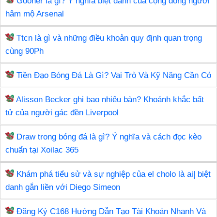
Gooner là gì? Ý nghĩa biệt danh của cộng đồng người
b
st
r
dI
er
a
hâm mộ Arsenal
o
n
m
Ttcn là gì và những điều khoản quy định quan trọng
o
cùng 90Ph
k
Tiền Đạo Bóng Đá Là Gì? Vai Trò Và Kỹ Năng Cần Có
Alisson Becker ghi bao nhiêu bàn? Khoảnh khắc bất
tử của người gác đền Liverpool
Draw trong bóng đá là gì? Ý nghĩa và cách đọc kèo
chuẩn tại Xoilac 365
Khám phá tiểu sử và sự nghiệp của el cholo là ai| biệt
danh gắn liền với Diego Simeon
Đăng Ký C168 Hướng Dẫn Tạo Tài Khoản Nhanh Và