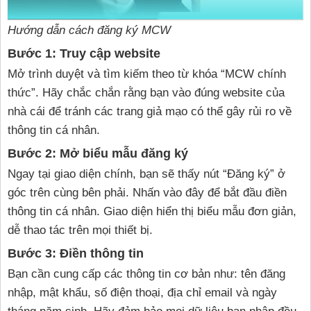
Hướng dẫn cách đăng ký MCW
Bước 1: Truy cập website
Mở trình duyệt và tìm kiếm theo từ khóa “MCW chính
thức”. Hãy chắc chắn rằng bạn vào đúng website của
nhà cái để tránh các trang giả mạo có thể gây rủi ro về
thông tin cá nhân.
Bước 2: Mở biểu mẫu đăng ký
Ngay tại giao diện chính, bạn sẽ thấy nút “Đăng ký” ở
góc trên cùng bên phải. Nhấn vào đây để bắt đầu điền
thông tin cá nhân. Giao diện hiển thị biểu mẫu đơn giản,
dễ thao tác trên mọi thiết bị.
Bước 3: Điền thông tin
Bạn cần cung cấp các thông tin cơ bản như: tên đăng
nhập, mật khẩu, số điện thoại, địa chỉ email và ngày