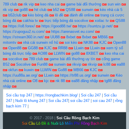
789 club
rik vip
keo nha cai
game bài đổi thưởng
sun win
rik vip
go88
hit club
b52
QS88
sunwin
kèo nhà cái 5
b52club
kèo bóng đá
lô đề
đánh đề online
trang cá cược
bóng đá
cakhia tv
trực tiếp bóng đá socolive
xoilac tv
QS88
https://o8.forex/
https://good88.tw/
https://suntzu.jp.net/
https://zupoguu2.ru.com/
https://arenasvet.eu.com/
https://stream360.in.net/
UU88
8xbet
8xbet
MB66
mitomtv
nhà cái sunwin nổ hũ
soi kèo
NK88
KJC
Open88
Open88
GG88
KJC
RR88
LLwin
LLwin
xem tỷ số
bóng đá trực tiếp
AO88
LLWIN
go88
8XBET
keo nha cai
socolive
789 club
game bài đổi thưởng uy tín
cổng game
B52
Socolive
Fun88
sunwin
rikvip
rikvip
lc88
ea88
okfun
kuwin
LLWIN
Go88
MB66
KJC
https://uu88a.ae.org/
LLwin
https://tr88.us.org/
sunwin
Kèo
nhà cái online
O8
kjc
nk 88
ea88 đăng nhập
tg88 đăng
nhập
Soi cầu top 247
|
https://rongbachkim.blog/
|
Soi cầu 247
|
Soi cầu
247
|
Nuôi lô khung 247
|
Soi cầu 247
|
soi cầu 247
|
soi cau 247
|
rồng
bạch kim 77
|
© 2017 - 2018 |
Soi Cầu Rồng Bạch Kim
S
o
i
C
ầ
u
L
ô
Đ
ề
&
N
u
ô
i
L
ô
M
i
ễ
n
P
h
í
R
ồ
n
g
B
ạ
c
h
K
i
m