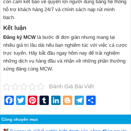
còn cam kết bảo vệ quyền lợi người dùng bằng hệ thống
hỗ trợ khách hàng 24/7 và chính sách nạp rút minh
bạch.
Kết luận
Đăng ký MCW
là bước đi đơn giản nhưng mang lại
nhiều giá trị lâu dài nếu bạn nghiêm túc với việc cá cược
trực tuyến. Hãy bắt đầu ngay hôm nay để trải nghiệm
những dịch vụ hàng đầu và nhận về những phần thưởng
xứng đáng cùng MCW.
Đánh Giá Bài Viết
F
T
Pi
T
Li
Bl
T
S
a
wi
nt
u
n
o
el
h
c
tt
er
m
k
g
e
ar
Cùng chuyên mục
e
er
e
bl
e
g
gr
e