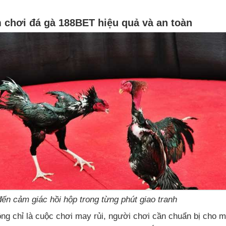
 chơi đá gà 188BET hiệu quả và an toàn
n cảm giác hồi hộp trong từng phút giao tranh
g chỉ là cuộc chơi may rủi, người chơi cần chuẩn bị cho m