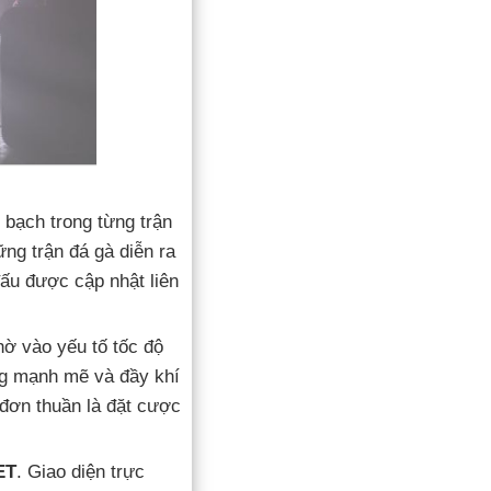
 bạch trong từng trận
ng trận đá gà diễn ra
đấu được cập nhật liên
hờ vào yếu tố tốc độ
ng mạnh mẽ và đầy khí
 đơn thuần là đặt cược
ET
. Giao diện trực