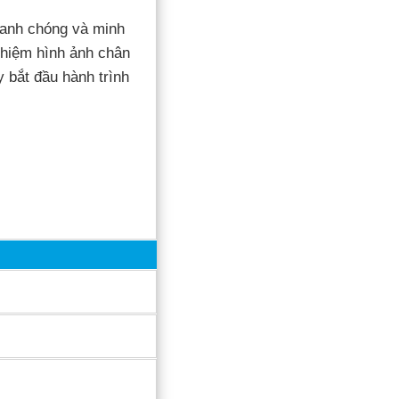
nhanh chóng và minh
nghiệm hình ảnh chân
 bắt đầu hành trình