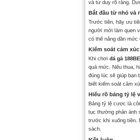
và tư duy rõ ràng. Dư
Bắt đầu từ nhỏ và
Trước tiên, hãy ưu ti
người mới làm quen vớ
có thể nâng dần mức 
Kiểm soát cảm xúc
Khi chơi
đá gà 188B
quá mức. Nếu thua, hã
đúng lúc sẽ giúp bạn 
biết kiểm soát cảm xú
Hiểu rõ bảng tỷ lệ 
Bảng tỷ lệ cược là cô
tục thường phản ánh s
trước khi xuống tiền. 
sách.