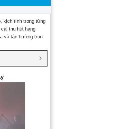
 kịch tính trong từng
 cái thu hút hàng
ia và tận hưởng trọn
ày