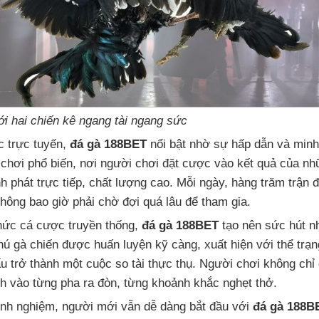
với hai chiến kê ngang tài ngang sức
c trực tuyến,
đá gà 188BET
nổi bật nhờ sự hấp dẫn và minh
 chơi phổ biến, nơi người chơi đặt cược vào kết quả của nhữ
nh phát trực tiếp, chất lượng cao. Mỗi ngày, hàng trăm trận 
không bao giờ phải chờ đợi quá lâu để tham gia.
thức cá cược truyền thống,
đá gà 188BET
tạo nên sức hút n
ú gà chiến được huấn luyện kỹ càng, xuất hiện với thể trạ
ấu trở thành một cuộc so tài thực thụ. Người chơi không chỉ
 vào từng pha ra đòn, từng khoảnh khắc nghẹt thở.
inh nghiệm, người mới vẫn dễ dàng bắt đầu với
đá gà 188B