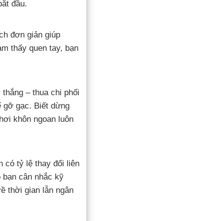
bắt đầu.
ch đơn giản giúp
ảm thấy quen tay, bạn
 thắng – thua chi phối
ể gỡ gạc. Biết dừng
chơi khôn ngoan luôn
có tỷ lệ thay đổi liên
p bạn cân nhắc kỹ
ề thời gian lẫn ngân