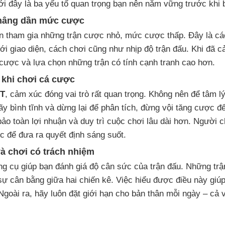
ới đây là ba yếu tố quan trọng bạn nên nắm vững trước khi 
 nâng dần mức cược
ên tham gia những trận cược nhỏ, mức cược thấp. Đây là cá
i giao diện, cách chơi cũng như nhịp độ trận đấu. Khi đã c
cược và lựa chọn những trận có tính cạnh tranh cao hơn.
 khi chơi cá cược
ET
, cảm xúc đóng vai trò rất quan trọng. Không nên để tâm lý
y bình tĩnh và dừng lại để phân tích, đừng vội tăng cược đ
bảo toàn lợi nhuận và duy trì cuộc chơi lâu dài hơn. Người 
c để đưa ra quyết định sáng suốt.
và chơi có trách nhiệm
ng cụ giúp bạn đánh giá độ cân sức của trận đấu. Những trận 
ự cân bằng giữa hai chiến kê. Việc hiểu được điều này giú
Ngoài ra, hãy luôn đặt giới hạn cho bản thân mỗi ngày – cả v