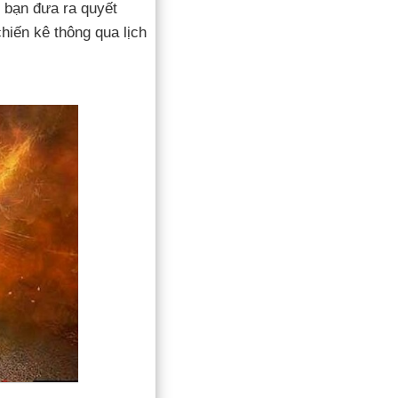
p bạn đưa ra quyết
hiến kê thông qua lịch