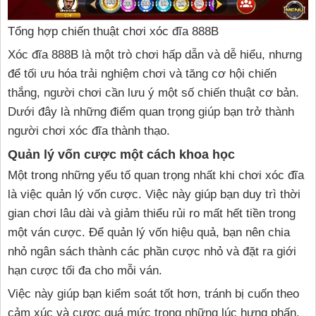
Tổng hợp chiến thuật chơi xóc đĩa 888B
Xóc đĩa 888B là một trò chơi hấp dẫn và dễ hiểu, nhưng
để tối ưu hóa trải nghiệm chơi và tăng cơ hội chiến
thắng, người chơi cần lưu ý một số chiến thuật cơ bản.
Dưới đây là những điểm quan trọng giúp bạn trở thành
người chơi xóc đĩa thành thạo.
Quản lý vốn cược một cách khoa học
Một trong những yếu tố quan trọng nhất khi chơi xóc đĩa
là việc quản lý vốn cược. Việc này giúp bạn duy trì thời
gian chơi lâu dài và giảm thiểu rủi ro mất hết tiền trong
một ván cược. Để quản lý vốn hiệu quả, bạn nên chia
nhỏ ngân sách thành các phần cược nhỏ và đặt ra giới
hạn cược tối đa cho mỗi ván.
Việc này giúp bạn kiểm soát tốt hơn, tránh bị cuốn theo
cảm xúc và cược quá mức trong những lúc hưng phấn.