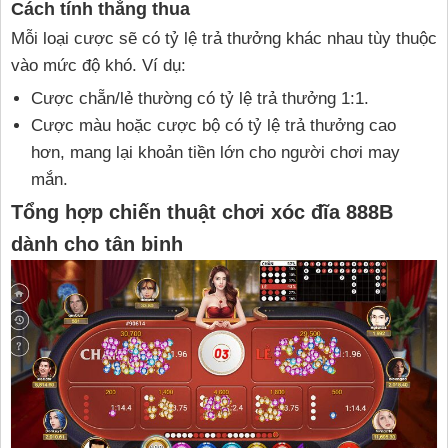
Cách tính thắng thua
Mỗi loại cược sẽ có tỷ lệ trả thưởng khác nhau tùy thuộc
vào mức độ khó. Ví dụ:
Cược chẵn/lẻ thường có tỷ lệ trả thưởng 1:1.
Cược màu hoặc cược bộ có tỷ lệ trả thưởng cao
hơn, mang lại khoản tiền lớn cho người chơi may
mắn.
Tổng hợp chiến thuật chơi xóc đĩa 888B
dành cho tân binh