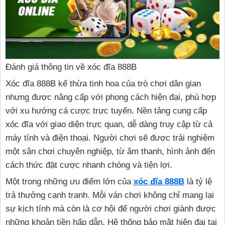
Đánh giá thông tin về xóc đĩa 888B
Xóc đĩa 888B kế thừa tinh hoa của trò chơi dân gian
nhưng được nâng cấp với phong cách hiện đại, phù hợp
với xu hướng cá cược trực tuyến. Nền tảng cung cấp
xóc đĩa với giao diện trực quan, dễ dàng truy cập từ cả
máy tính và điện thoại. Người chơi sẽ được trải nghiệm
một sân chơi chuyên nghiệp, từ âm thanh, hình ảnh đến
cách thức đặt cược nhanh chóng và tiện lợi.
Một trong những ưu điểm lớn của
xóc đĩa 888B
là tỷ lệ
trả thưởng cạnh tranh. Mỗi ván chơi không chỉ mang lại
sự kịch tính mà còn là cơ hội để người chơi giành được
những khoản tiền hấp dẫn. Hệ thống bảo mật hiện đại tại