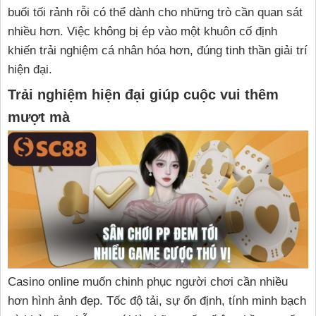
buổi tối rảnh rỗi có thể dành cho những trò cần quan sát
nhiều hơn. Việc không bị ép vào một khuôn cố định
khiến trải nghiệm cá nhân hóa hơn, đúng tinh thần giải trí
hiện đại.
Trải nghiệm hiện đại giúp cuộc vui thêm
mượt mà
Casino online muốn chinh phục người chơi cần nhiều
hơn hình ảnh đẹp. Tốc độ tải, sự ổn định, tính minh bạch