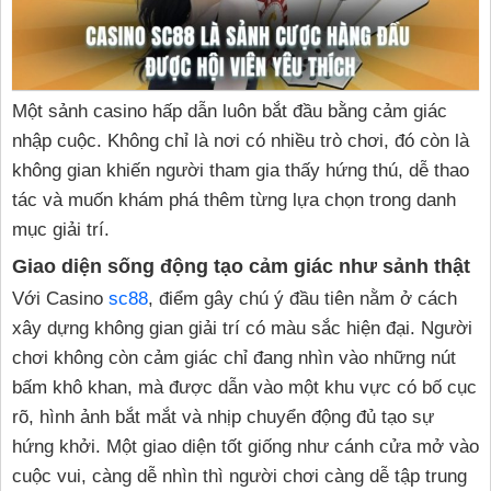
Một sảnh casino hấp dẫn luôn bắt đầu bằng cảm giác
nhập cuộc. Không chỉ là nơi có nhiều trò chơi, đó còn là
không gian khiến người tham gia thấy hứng thú, dễ thao
tác và muốn khám phá thêm từng lựa chọn trong danh
mục giải trí.
Giao diện sống động tạo cảm giác như sảnh thật
Với Casino
sc88
, điểm gây chú ý đầu tiên nằm ở cách
xây dựng không gian giải trí có màu sắc hiện đại. Người
chơi không còn cảm giác chỉ đang nhìn vào những nút
bấm khô khan, mà được dẫn vào một khu vực có bố cục
rõ, hình ảnh bắt mắt và nhịp chuyển động đủ tạo sự
hứng khởi. Một giao diện tốt giống như cánh cửa mở vào
cuộc vui, càng dễ nhìn thì người chơi càng dễ tập trung