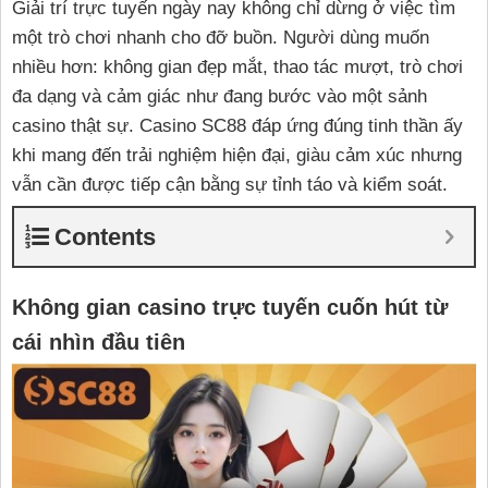
Giải trí trực tuyến ngày nay không chỉ dừng ở việc tìm
một trò chơi nhanh cho đỡ buồn. Người dùng muốn
nhiều hơn: không gian đẹp mắt, thao tác mượt, trò chơi
đa dạng và cảm giác như đang bước vào một sảnh
casino thật sự. Casino SC88 đáp ứng đúng tinh thần ấy
khi mang đến trải nghiệm hiện đại, giàu cảm xúc nhưng
vẫn cần được tiếp cận bằng sự tỉnh táo và kiểm soát.
Contents
Không gian casino trực tuyến cuốn hút từ
cái nhìn đầu tiên