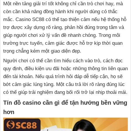
Một nền tảng giải trí tốt không chỉ cần trò chơi hay, mà
còn cần khả năng đồng hành khi người dùng có thắc
mắc. Casino SC88 có thể tạo thiện cảm nếu hệ thống hỗ
trợ được xây dựng rõ ràng, phản hồi đúng trọng tâm và
giúp người chơi xử lý vấn đề nhanh chóng. Trong môi
trường trực tuyến, cảm giác được hỗ trợ kịp thời quan
trọng chẳng kém một giao diện đẹp.
Người chơi có thể cần tìm hiểu cách vào trò, cách đọc
quy định, điều kiện ưu đãi hoặc những thông tin liên quan
đến tài khoản. Nếu quá trình hỏi đáp dễ tiếp cận, họ sẽ
bớt cảm giác lúng túng. Một câu trả lời rõ ràng đúng lúc
có thể giúp trải nghiệm đang bối rối trở lại nhịp thoải mái.
Tín đồ casino cần gì để tận hưởng bền vững
hơn