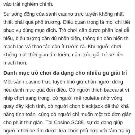
vào trải nghiệm chính.
Sự sống động của sảnh casino trực tuyến không nhất
thiết phải quá phô trương. Điều quan trọng là mọi chi tiết
phục vụ đúng mục đích. Trò chơi cần được phân loại dễ
hiểu, biểu tượng cần đủ nhận diện, thông tin cần hiển thị
mạch lạc và thao tác cần ít rườm rà. Khi người chơi
không mất thời gian tìm kiếm, cảm xúc giải trí sẽ liền
mạch hơn.
Danh mục trò chơi đa dạng cho nhiều gu giải trí
Một sảnh casino trực tuyến khó giữ chân người dùng
nếu danh mục quá đơn điệu. Có người thích baccarat vì
nhịp chơi sang trọng, có người mê roulette nhờ vòng
quay đầy kịch tính, có người chọn blackjack để thử khả
năng tính toán, cũng có người chỉ muốn một trò đơn giản
cho phút thư giãn. Tại Casino SC88, sự đa dạng giúp
người chơi dễ tìm được lựa chọn phù hợp với tâm trạng