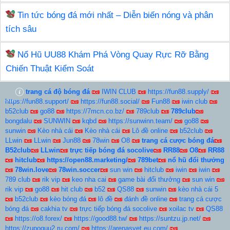
Tin tức bóng đá mới nhất – Diễn biến nóng và phân
tích sâu
Nổ Hũ UU88 Khám Phá Vòng Quay Rực Rỡ Bằng
Chiến Thuật Kiểm Soát
trang cá độ bóng đá
IWIN CLUB
https://fun88.supply/
https://fun88.support/
https://fun88.social/
Fun88
iwin club
b52club
go88
https://7mcn.co.bz/
789club
789club
bongdalu
SUNWIN
kqbd
https://sunwinn.team/
go88
sunwin
Kèo nhà cái
Kèo nhà cái
Lô đề online
b52club
LLwin
LLwin
Jun88
78win
O8
trang cá cược bóng đá
B52club
LLwin
trực tiếp bóng đá socolive
RR88
O8
RR88
hitclub
https://open88.marketing/
789bet
nổ hũ đổi thưởng
78win.love
78win.soccer
sun win
hitclub
iwin
iwin
789 club
rik vip
keo nha cai
game bài đổi thưởng
sun win
rik vip
go88
hit club
b52
QS88
sunwin
kèo nhà cái 5
b52club
kèo bóng đá
lô đề
đánh đề online
trang cá cược
bóng đá
cakhia tv
trực tiếp bóng đá socolive
xoilac tv
QS88
https://o8.forex/
https://good88.tw/
https://suntzu.jp.net/
https://zupoguu2.ru.com/
https://arenasvet.eu.com/