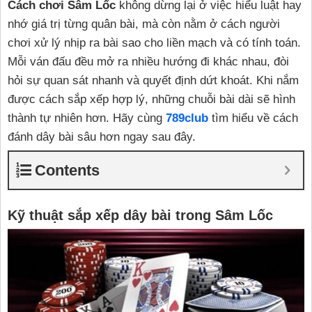
Cách chơi Sâm Lốc
không dừng lại ở việc hiểu luật hay
nhớ giá trị từng quân bài, mà còn nằm ở cách người
chơi xử lý nhịp ra bài sao cho liền mạch và có tính toán.
Mỗi ván đấu đều mở ra nhiều hướng đi khác nhau, đòi
hỏi sự quan sát nhanh và quyết định dứt khoát. Khi nắm
được cách sắp xếp hợp lý, những chuỗi bài dài sẽ hình
thành tự nhiên hơn. Hãy cùng
789club
tìm hiểu về cách
đánh dây bài sâu hơn ngay sau đây.
Contents
Kỹ thuật sắp xếp dây bài trong Sâm Lốc