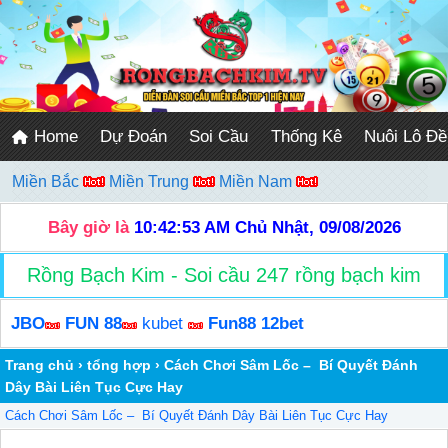
Home
Dự Đoán
Soi Cầu
Thống Kê
Nuôi Lô Đề
Miền Bắc
Miền Trung
Miền Nam
Bây giờ là
10:42:53 AM
Chủ Nhật, 09/08/2026
Rồng Bạch Kim - Soi cầu 247 rồng bạch kim
JBO
FUN 88
kubet
Fun88
12bet
Trang chủ
›
tổng hợp
›
Cách Chơi Sâm Lốc – Bí Quyết Đánh
Dây Bài Liên Tục Cực Hay
Cách Chơi Sâm Lốc – Bí Quyết Đánh Dây Bài Liên Tục Cực Hay