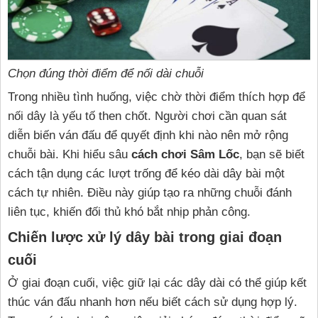
Chọn đúng thời điểm để nối dài chuỗi
Trong nhiều tình huống, việc chờ thời điểm thích hợp để
nối dây là yếu tố then chốt. Người chơi cần quan sát
diễn biến ván đấu để quyết định khi nào nên mở rộng
chuỗi bài. Khi hiểu sâu
cách chơi Sâm Lốc
, bạn sẽ biết
cách tận dụng các lượt trống để kéo dài dây bài một
cách tự nhiên. Điều này giúp tạo ra những chuỗi đánh
liên tục, khiến đối thủ khó bắt nhịp phản công.
Chiến lược xử lý dây bài trong giai đoạn
cuối
Ở giai đoạn cuối, việc giữ lại các dây dài có thể giúp kết
thúc ván đấu nhanh hơn nếu biết cách sử dụng hợp lý.