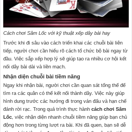
Cách chơi Sâm Lốc với kỹ thuật xếp dây bài hay
Trước khi đi sâu vào cách triển khai các chuỗi bài liên
tiếp, người chơi cần hiểu rõ cách tổ chức bộ bài ngay từ
đầu. Việc sắp xếp hợp lý sẽ giúp tạo ra nhiều cơ hội kết
nối dây bài dài và liền mạch.
Nhận diện chuỗi bài tiềm năng
Ngay khi nhận bài, người chơi cần quan sát tổng thể để
tìm ra các quân có thể kết nối thành dây. Việc này giúp
hình dung trước các hướng đi trong ván đấu và hạn chế
đánh rời rạc. Trong quá trình thực hành
cách chơi Sâm
Lốc
, việc nhận diện nhanh chuỗi tiềm năng giúp bạn chủ
động hơn trong từng lượt ra bài. Khi đã quen, bạn sẽ dễ