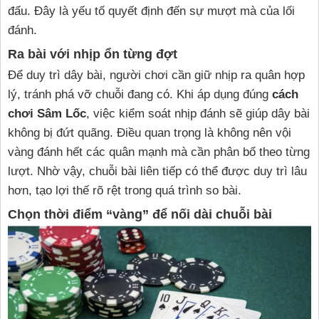
đấu. Đây là yếu tố quyết định đến sự mượt mà của lối
đánh.
Ra bài với nhịp ổn từng đợt
Để duy trì dây bài, người chơi cần giữ nhịp ra quân hợp
lý, tránh phá vỡ chuỗi đang có. Khi áp dụng đúng
cách
chơi Sâm Lốc
, việc kiểm soát nhịp đánh sẽ giúp dây bài
không bị đứt quãng. Điều quan trọng là không nên vội
vàng đánh hết các quân mạnh mà cần phân bổ theo từng
lượt. Nhờ vậy, chuỗi bài liên tiếp có thể được duy trì lâu
hơn, tạo lợi thế rõ rệt trong quá trình so bài.
Chọn thời điểm “vàng” để nối dài chuỗi bài