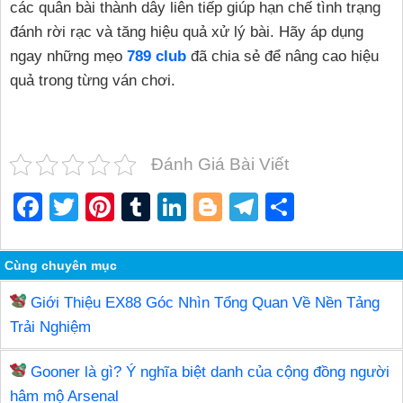
các quân bài thành dây liên tiếp giúp hạn chế tình trạng
đánh rời rạc và tăng hiệu quả xử lý bài. Hãy áp dụng
ngay những mẹo
789 club
đã chia sẻ để nâng cao hiệu
quả trong từng ván chơi.
Đánh Giá Bài Viết
F
T
Pi
T
Li
Bl
T
S
a
wi
nt
u
n
o
el
h
c
tt
er
m
k
g
e
ar
Cùng chuyên mục
e
er
e
bl
e
g
gr
e
Giới Thiệu EX88 Góc Nhìn Tổng Quan Về Nền Tảng
b
st
r
dI
er
a
Trải Nghiệm
o
n
m
Gooner là gì? Ý nghĩa biệt danh của cộng đồng người
o
hâm mộ Arsenal