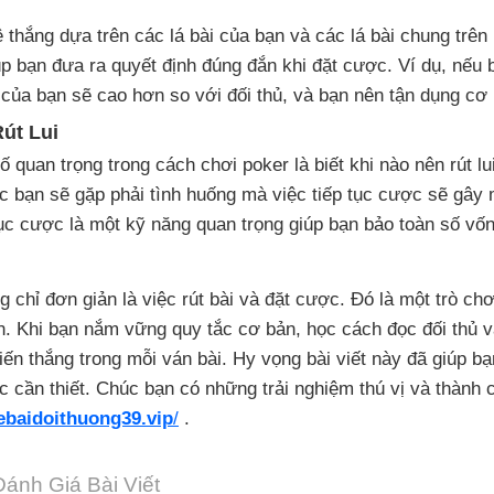
ệ thắng dựa trên các lá bài của bạn và các lá bài chung trê
úp bạn đưa ra quyết định đúng đắn khi đặt cược. Ví dụ, nếu 
của bạn sẽ cao hơn so với đối thủ, và bạn nên tận dụng cơ 
út Lui
ố quan trọng trong cách chơi poker là biết khi nào nên rút l
c bạn sẽ gặp phải tình huống mà việc tiếp tục cược sẽ gây 
tục cược là một kỹ năng quan trọng giúp bạn bảo toàn số vố
 chỉ đơn giản là việc rút bài và đặt cược. Đó là một trò ch
án. Khi bạn nắm vững quy tắc cơ bản, học cách đọc đối thủ v
ến thắng trong mỗi ván bài. Hy vọng bài viết này đã giúp b
c cần thiết. Chúc bạn có những trải nghiệm thú vị và thành 
ebaidoithuong39.vip
/
.
Đánh Giá Bài Viết