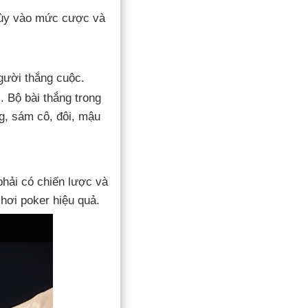
 Tùy vào mức cược và
người thắng cuộc.
. Bộ bài thắng trong
ng, sám cô, đôi, mậu
hải có chiến lược và
hơi poker hiệu quả.