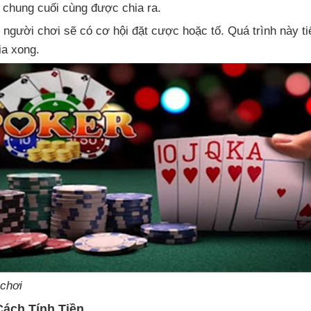
i chung cuối cùng được chia ra.
 người chơi sẽ có cơ hội đặt cược hoặc tố. Quá trình này ti
ia xong.
 chơi
ách Tính Tiền