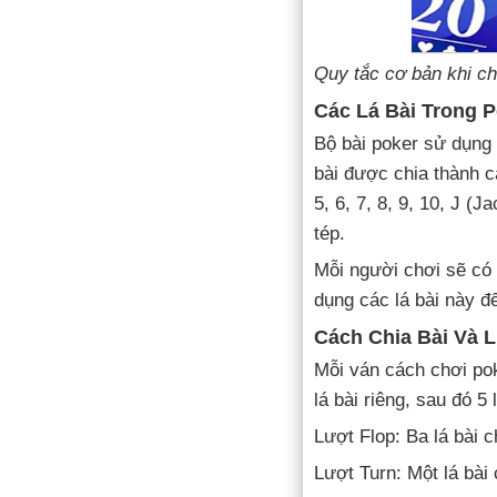
Quy tắc cơ bản khi ch
Các Lá Bài Trong 
Bộ bài poker sử dụng 
bài được chia thành cá
5, 6, 7, 8, 9, 10, J (
tép.
Mỗi người chơi sẽ có 2
dụng các lá bài này đ
Cách Chia Bài Và 
Mỗi ván cách chơi pok
lá bài riêng, sau đó 5
Lượt Flop: Ba lá bài c
Lượt Turn: Một lá bài