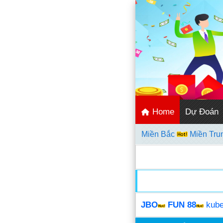
Home
Dự Đoán
Miền Bắc
Miền Tr
JBO
FUN 88
kube