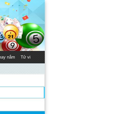
may nắm
Tử vi