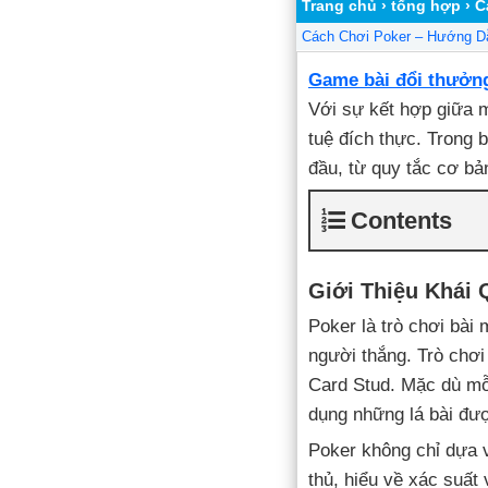
Trang chủ
›
tổng hợp
›
C
Cách Chơi Poker – Hướng D
Game bài đổi thưởn
Với sự kết hợp giữa m
tuệ đích thực. Trong 
đầu, từ quy tắc cơ bả
Contents
Giới Thiệu Khái 
Poker là trò chơi bài
người thắng. Trò chơi
Card Stud. Mặc dù mỗi
dụng những lá bài đượ
Poker không chỉ dựa 
thủ, hiểu về xác suất