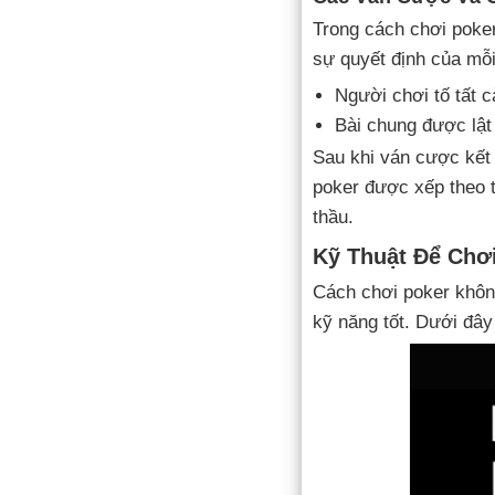
Trong cách chơi poke
sự quyết định của mỗi
Người chơi tố tất c
Bài chung được lật 
Sau khi ván cược kết 
poker được xếp theo t
thầu.
Kỹ Thuật Để Chơ
Cách chơi poker khôn
kỹ năng tốt. Dưới đâ