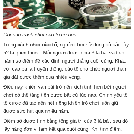
Ghi nhớ cách chơi cào tố cơ bản
Trong
cách chơi cào tố
, người chơi sử dụng bộ bài Tây
52 lá quen thuộc. Mỗi người được chia 3 lá bài và tiến
hành so điểm để xác định người thắng cuối cùng. Khác
với cào ba lá truyền thống, cào tố cho phép người tham
gia đặt cược thêm qua nhiều vòng.
Điều này khiến ván bài trở nên kịch tính hơn bởi người
chơi có thể tăng tiền cược bất cứ lúc nào. Chính yếu tố
tố cược đã tạo nên nét riêng khiến trò chơi luôn giữ
được sức hút qua nhiều năm.
Điểm số được tính bằng tổng giá trị của 3 lá bài, sau đó
lấy hàng đơn vị làm kết quả cuối cùng. Khi tính điểm,