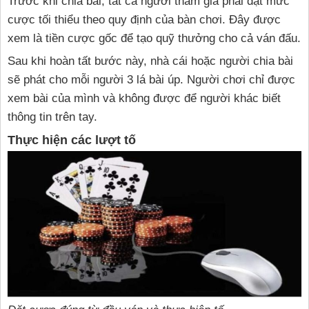
Trước khi chia bài, tất cả người tham gia phải đặt mức
cược tối thiểu theo quy định của bàn chơi. Đây được
xem là tiền cược gốc để tạo quỹ thưởng cho cả ván đấu.
Sau khi hoàn tất bước này, nhà cái hoặc người chia bài
sẽ phát cho mỗi người 3 lá bài úp. Người chơi chỉ được
xem bài của mình và không được để người khác biết
thông tin trên tay.
Thực hiện các lượt tố