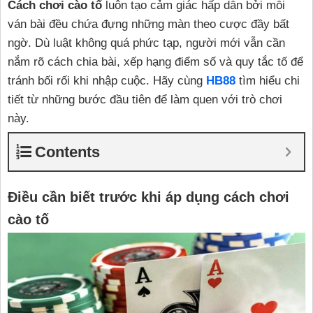
Cách chơi cào tố
luôn tạo cảm giác hấp dẫn bởi mỗi
ván bài đều chứa đựng những màn theo cược đầy bất
ngờ. Dù luật không quá phức tạp, người mới vẫn cần
nắm rõ cách chia bài, xếp hạng điểm số và quy tắc tố để
tránh bối rối khi nhập cuộc. Hãy cùng
HB88
tìm hiểu chi
tiết từ những bước đầu tiên để làm quen với trò chơi
này.
Contents
Điều cần biết trước khi áp dụng cách chơi
cào tố