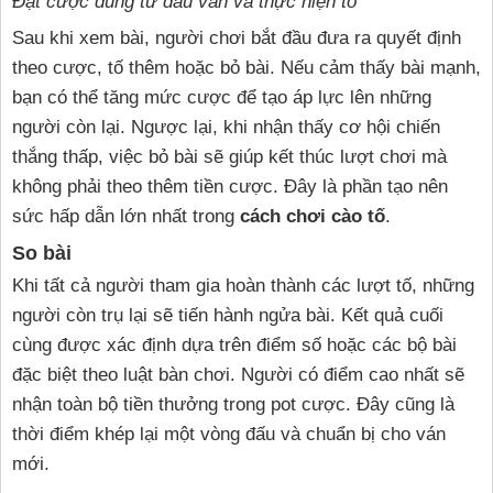
Đặt cược đúng từ đầu ván và thực hiện tố
Sau khi xem bài, người chơi bắt đầu đưa ra quyết định
theo cược, tố thêm hoặc bỏ bài. Nếu cảm thấy bài mạnh,
bạn có thể tăng mức cược để tạo áp lực lên những
người còn lại. Ngược lại, khi nhận thấy cơ hội chiến
thắng thấp, việc bỏ bài sẽ giúp kết thúc lượt chơi mà
không phải theo thêm tiền cược. Đây là phần tạo nên
sức hấp dẫn lớn nhất trong
cách chơi cào tố
.
So bài
Khi tất cả người tham gia hoàn thành các lượt tố, những
người còn trụ lại sẽ tiến hành ngửa bài. Kết quả cuối
cùng được xác định dựa trên điểm số hoặc các bộ bài
đặc biệt theo luật bàn chơi. Người có điểm cao nhất sẽ
nhận toàn bộ tiền thưởng trong pot cược. Đây cũng là
thời điểm khép lại một vòng đấu và chuẩn bị cho ván
mới.