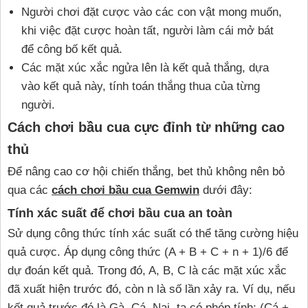
Người chơi đặt cược vào các con vật mong muốn,
khi việc đặt cược hoàn tất, người làm cái mở bát
để công bố kết quả.
Các mặt xúc xắc ngửa lên là kết quả thắng, dựa
vào kết quả này, tính toán thắng thua của từng
người.
Cách chơi bầu cua cực đỉnh từ những cao
thủ
Để nâng cao cơ hội chiến thắng, bet thủ không nên bỏ
qua các
cách chơi bầu cua Gemwin
dưới đây:
Tính xác suất để chơi bầu cua an toàn
Sử dụng công thức tính xác suất có thể tăng cường hiệu
quả cược. Áp dụng công thức (A + B + C + n + 1)/6 để
dự đoán kết quả. Trong đó, A, B, C là các mặt xúc xắc
đã xuất hiện trước đó, còn n là số lần xảy ra. Ví dụ, nếu
kết quả trước đó là Gà, Cá, Nai, ta có phép tính: (Cá +