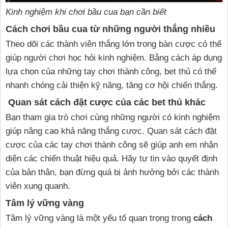
Kinh nghiệm khi chơi bầu cua bạn cần biết
Cách chơi bầu cua từ những người thắng nhiều
Theo dõi các thành viên thắng lớn trong bàn cược có thể
giúp người chơi học hỏi kinh nghiệm. Bằng cách áp dụng
lựa chọn của những tay chơi thành công, bet thủ có thể
nhanh chóng cải thiện kỹ năng, tăng cơ hội chiến thắng.
Quan sát cách đặt cược của các bet thủ khác
Bạn tham gia trò chơi cùng những người có kinh nghiệm
giúp nâng cao khả năng thắng cược. Quan sát cách đặt
cược của các tay chơi thành công sẽ giúp anh em nhận
diện các chiến thuật hiệu quả. Hãy tự tin vào quyết định
của bản thân, bạn đừng quá bị ảnh hưởng bởi các thành
viên xung quanh.
Tâm lý vững vàng
Tâm lý vững vàng là một yếu tố quan trọng trong
cách