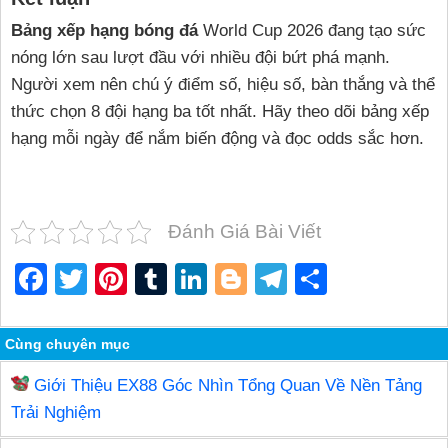
Bảng xếp hạng bóng đá
World Cup 2026 đang tạo sức
nóng lớn sau lượt đầu với nhiều đội bứt phá mạnh.
Người xem nên chú ý điểm số, hiệu số, bàn thắng và thể
thức chọn 8 đội hạng ba tốt nhất. Hãy theo dõi bảng xếp
hạng mỗi ngày để nắm biến động và đọc odds sắc hơn.
Đánh Giá Bài Viết
F
T
Pi
T
Li
Bl
T
S
a
wi
nt
u
n
o
el
h
c
tt
er
m
k
g
e
ar
Cùng chuyên mục
e
er
e
bl
e
g
gr
e
Giới Thiệu EX88 Góc Nhìn Tổng Quan Về Nền Tảng
b
st
r
dI
er
a
Trải Nghiệm
o
n
m