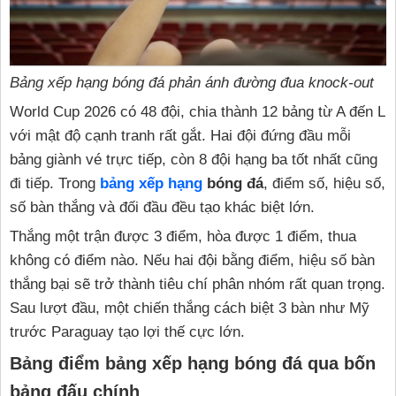
Bảng xếp hạng bóng đá phản ánh đường đua knock-out
World Cup 2026 có 48 đội, chia thành 12 bảng từ A đến L
với mật độ cạnh tranh rất gắt. Hai đội đứng đầu mỗi
bảng giành vé trực tiếp, còn 8 đội hạng ba tốt nhất cũng
đi tiếp. Trong
bảng xếp hạng
bóng đá
, điểm số, hiệu số,
số bàn thắng và đối đầu đều tạo khác biệt lớn.
Thắng một trận được 3 điểm, hòa được 1 điểm, thua
không có điểm nào. Nếu hai đội bằng điểm, hiệu số bàn
thắng bại sẽ trở thành tiêu chí phân nhóm rất quan trọng.
Sau lượt đầu, một chiến thắng cách biệt 3 bàn như Mỹ
trước Paraguay tạo lợi thế cực lớn.
Bảng điểm bảng xếp hạng bóng đá qua bốn
bảng đấu chính