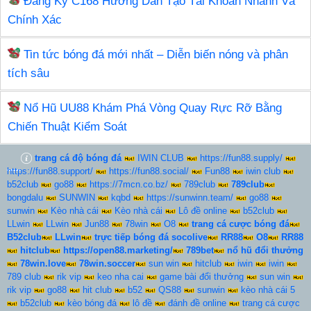
Đăng Ký C168 Hướng Dẫn Tạo Tài Khoản Nhanh Và
Chính Xác
Tin tức bóng đá mới nhất – Diễn biến nóng và phân
tích sâu
Nổ Hũ UU88 Khám Phá Vòng Quay Rực Rỡ Bằng
Chiến Thuật Kiểm Soát
trang cá độ bóng đá
IWIN CLUB
https://fun88.supply/
https://fun88.support/
https://fun88.social/
Fun88
iwin club
b52club
go88
https://7mcn.co.bz/
789club
789club
bongdalu
SUNWIN
kqbd
https://sunwinn.team/
go88
sunwin
Kèo nhà cái
Kèo nhà cái
Lô đề online
b52club
LLwin
LLwin
Jun88
78win
O8
trang cá cược bóng đá
B52club
LLwin
trực tiếp bóng đá socolive
RR88
O8
RR88
hitclub
https://open88.marketing/
789bet
nổ hũ đổi thưởng
78win.love
78win.soccer
sun win
hitclub
iwin
iwin
789 club
rik vip
keo nha cai
game bài đổi thưởng
sun win
rik vip
go88
hit club
b52
QS88
sunwin
kèo nhà cái 5
b52club
kèo bóng đá
lô đề
đánh đề online
trang cá cược