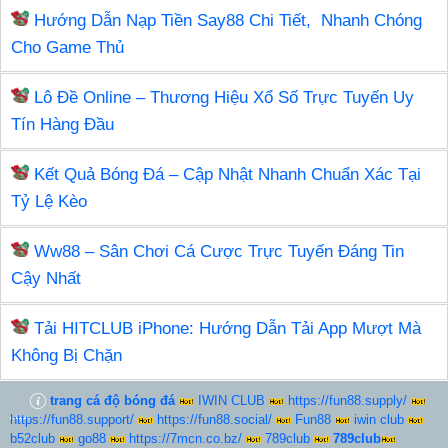
Hướng Dẫn Nạp Tiền Say88 Chi Tiết, Nhanh Chóng
Cho Game Thủ
Lô Đề Online – Thương Hiệu Xổ Số Trực Tuyến Uy
Tín Hàng Đầu
Kết Quả Bóng Đá – Cập Nhật Nhanh Chuẩn Xác Tại
Tỷ Lệ Kèo
Ww88 – Sân Chơi Cá Cược Trực Tuyến Đáng Tin
Cậy Nhất
Tải HITCLUB iPhone: Hướng Dẫn Tải App Mượt Mà
Không Bị Chặn
trang cá độ bóng đá
IWIN CLUB
https://fun88.supply/
https://fun88.support/
https://fun88.social/
Fun88
iwin club
b52club
go88
https://7mcn.co.bz/
789club
789club