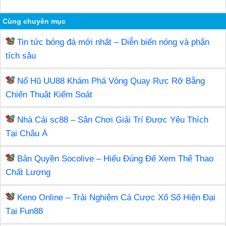
a
wi
nt
u
n
o
el
h
c
tt
er
m
k
g
e
ar
Cùng chuyên mục
e
er
e
bl
e
g
gr
e
Tin tức bóng đá mới nhất – Diễn biến nóng và phân
b
st
r
dI
er
a
tích sâu
o
n
m
Nổ Hũ UU88 Khám Phá Vòng Quay Rực Rỡ Bằng
o
Chiến Thuật Kiểm Soát
k
Nhà Cái sc88 – Sân Chơi Giải Trí Được Yêu Thích
Tại Châu Á
Bản Quyền Socolive – Hiểu Đúng Để Xem Thể Thao
Chất Lượng
Keno Online – Trải Nghiệm Cá Cược Xổ Số Hiện Đại
Tại Fun88