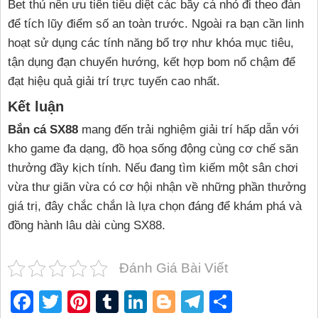
Bet thủ nên ưu tiên tiêu diệt các bầy cá nhỏ đi theo đàn
để tích lũy điểm số an toàn trước. Ngoài ra bạn cần linh
hoạt sử dụng các tính năng bổ trợ như khóa mục tiêu,
tận dụng đạn chuyển hướng, kết hợp bom nổ chậm để
đạt hiệu quả giải trí trực tuyến cao nhất.
Kết luận
Bắn cá SX88
mang đến trải nghiệm giải trí hấp dẫn với
kho game đa dạng, đồ họa sống động cùng cơ chế săn
thưởng đầy kịch tính. Nếu đang tìm kiếm một sân chơi
vừa thư giãn vừa có cơ hội nhận về những phần thưởng
giá trị, đây chắc chắn là lựa chọn đáng để khám phá và
đồng hành lâu dài cùng SX88.
Đánh Giá Bài Viết
F
T
Pi
T
Li
Bl
T
S