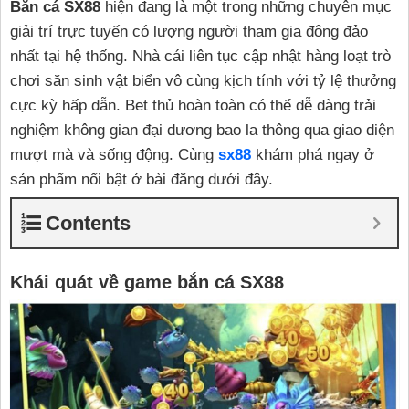
Bắn cá SX88
hiện đang là một trong những chuyên mục
giải trí trực tuyến có lượng người tham gia đông đảo
nhất tại hệ thống. Nhà cái liên tục cập nhật hàng loạt trò
chơi săn sinh vật biển vô cùng kịch tính với tỷ lệ thưởng
cực kỳ hấp dẫn. Bet thủ hoàn toàn có thể dễ dàng trải
nghiệm không gian đại dương bao la thông qua giao diện
mượt mà và sống động. Cùng
sx88
khám phá ngay ở
sản phẩm nổi bật ở bài đăng dưới đây.
Contents
Khái quát về game bắn cá SX88