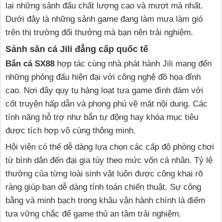
lại những sảnh đấu chất lượng cao và mượt mà nhất.
Dưới đây là những sảnh game đang làm mưa làm gió
trên thị trường đổi thưởng mà bạn nên trải nghiệm.
Sảnh săn cá Jili đẳng cấp quốc tế
Bắn cá SX88
hợp tác cùng nhà phát hành Jili mang đến
những phòng đấu hiện đại với công nghệ đồ họa đỉnh
cao. Nơi đây quy tụ hàng loạt tựa game đình đám với
cốt truyện hấp dẫn và phong phú về mặt nội dung. Các
tính năng hỗ trợ như bắn tự động hay khóa mục tiêu
được tích hợp vô cùng thông minh.
Hội viên có thể dễ dàng lựa chọn các cấp độ phòng chơi
từ bình dân đến đại gia tùy theo mức vốn cá nhân. Tỷ lệ
thưởng của từng loài sinh vật luôn được công khai rõ
ràng giúp bạn dễ dàng tính toán chiến thuật. Sự công
bằng và minh bạch trong khâu vận hành chính là điểm
tựa vững chắc để game thủ an tâm trải nghiệm.