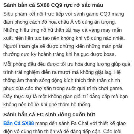
Sảnh bắn cá SX88 CQ9 rực rỡ sắc màu
Siêu phẩm kết nối trực tiếp với sảnh game CQ9 mang
đậm phong cách đồ họa châu Á vô cùng ấn tượng.
Những hiệu ứng nổ hũ thần tài hay cá vàng may mắn
xuất hiện liên tục tạo nên không khí vô cùng náo nhiệt.
Người tham gia sẽ được chứng kiến những màn phát
thưởng cực kỳ hoành tráng khi hạ gục được boss.
Mỗi phòng đấu đều được tối ưu hóa dung lượng giúp quá
trình trải nghiệm diễn ra mượt mà không giật lag. Hệ
thống âm thanh sống động kích thích tinh thần chinh
phục của các thợ săn trong suốt quá trình chơi game.
Đây thực sự là một không gian giải trí đẳng cấp mà bạn
không nên bỏ lỡ khi ghé thăm hệ thống.
Sảnh bắn cá FC sinh động cuốn hút
Bắn Cá SX88
mang đến sảnh Fa Chai với thiết kế giao
diện vô cùng thân thiện và dễ dàng tiếp cận. Các loài