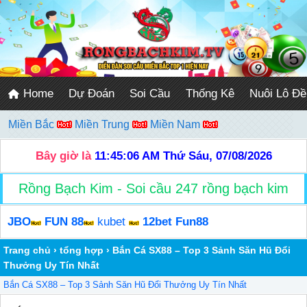
Home
Dự Đoán
Soi Cầu
Thống Kê
Nuôi Lô Đề
Miền Bắc
Miền Trung
Miền Nam
Bây giờ là
11:45:06 AM
Thứ Sáu, 07/08/2026
Rồng Bạch Kim - Soi cầu 247 rồng bạch kim
JBO
FUN 88
kubet
12bet
Fun88
Trang chủ
›
tổng hợp
›
Bắn Cá SX88 – Top 3 Sảnh Săn Hũ Đổi
Thưởng Uy Tín Nhất
Bắn Cá SX88 – Top 3 Sảnh Săn Hũ Đổi Thưởng Uy Tín Nhất