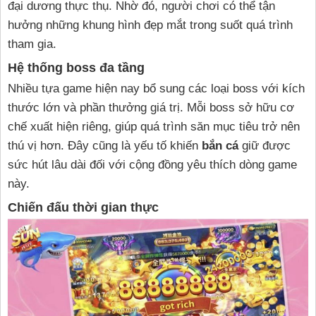
đại dương thực thụ. Nhờ đó, người chơi có thể tận
hưởng những khung hình đẹp mắt trong suốt quá trình
tham gia.
Hệ thống boss đa tầng
Nhiều tựa game hiện nay bổ sung các loại boss với kích
thước lớn và phần thưởng giá trị. Mỗi boss sở hữu cơ
chế xuất hiện riêng, giúp quá trình săn mục tiêu trở nên
thú vị hơn. Đây cũng là yếu tố khiến
bắn cá
giữ được
sức hút lâu dài đối với cộng đồng yêu thích dòng game
này.
Chiến đấu thời gian thực