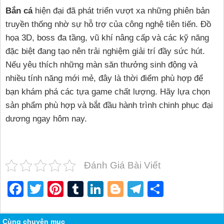
Bắn cá
hiện đại đã phát triển vượt xa những phiên bản
truyền thống nhờ sự hỗ trợ của công nghệ tiên tiến. Đồ
họa 3D, boss đa tầng, vũ khí nâng cấp và các kỹ năng
đặc biệt đang tạo nên trải nghiệm giải trí đầy sức hút.
Nếu yêu thích những màn săn thưởng sinh động và
nhiều tính năng mới mẻ, đây là thời điểm phù hợp để
bạn khám phá các tựa game chất lượng. Hãy lựa chọn
sản phẩm phù hợp và bắt đầu hành trình chinh phục đại
dương ngay hôm nay.
Đánh Giá Bài Viết
F
T
Pi
T
Li
Bl
T
S
a
wi
nt
u
n
o
el
h
c
tt
er
m
k
g
e
ar
Cùng chuyên mục