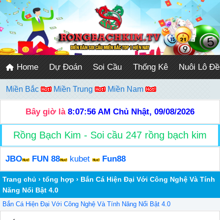
Home
Dự Đoán
Soi Cầu
Thống Kê
Nuôi Lô Đề
Miền Bắc
Miền Trung
Miền Nam
Bây giờ là
8:07:56 AM
Chủ Nhật, 09/08/2026
Rồng Bạch Kim - Soi cầu 247 rồng bạch kim
JBO
FUN 88
kubet
Fun88
Trang chủ
›
tổng hợp
›
Bắn Cá Hiện Đại Với Công Nghệ Và Tính
Năng Nổi Bật 4.0
Bắn Cá Hiện Đại Với Công Nghệ Và Tính Năng Nổi Bật 4.0