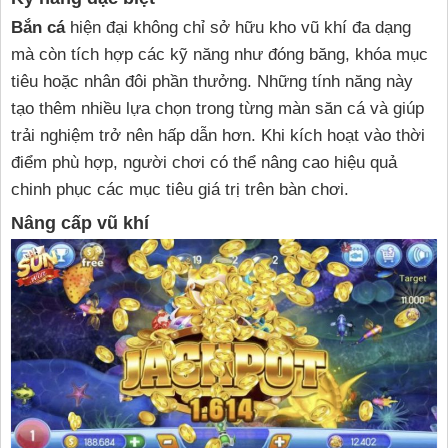
Bắn cá
hiện đại không chỉ sở hữu kho vũ khí đa dạng
mà còn tích hợp các kỹ năng như đóng băng, khóa mục
tiêu hoặc nhân đôi phần thưởng. Những tính năng này
tạo thêm nhiều lựa chọn trong từng màn săn cá và giúp
trải nghiệm trở nên hấp dẫn hơn. Khi kích hoạt vào thời
điểm phù hợp, người chơi có thể nâng cao hiệu quả
chinh phục các mục tiêu giá trị trên bàn chơi.
Nâng cấp vũ khí