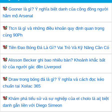
e
er
e
bl
e
g
gr
e
Gooner là gì? Ý nghĩa biệt danh của cộng đồng người
b
st
r
dI
er
a
hâm mộ Arsenal
o
n
m
Ttcn là gì và những điều khoản quy định quan trọng
o
cùng 90Ph
k
Tiền Đạo Bóng Đá Là Gì? Vai Trò Và Kỹ Năng Cần Có
Alisson Becker ghi bao nhiêu bàn? Khoảnh khắc bất
tử của người gác đền Liverpool
Draw trong bóng đá là gì? Ý nghĩa và cách đọc kèo
chuẩn tại Xoilac 365
Khám phá tiểu sử và sự nghiệp của el cholo là ai| biệt
danh gắn liền với Diego Simeon