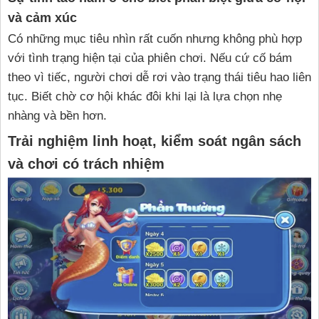
và cảm xúc
Có những mục tiêu nhìn rất cuốn nhưng không phù hợp
với tình trạng hiện tại của phiên chơi. Nếu cứ cố bám
theo vì tiếc, người chơi dễ rơi vào trạng thái tiêu hao liên
tục. Biết chờ cơ hội khác đôi khi lại là lựa chọn nhẹ
nhàng và bền hơn.
Trải nghiệm linh hoạt, kiểm soát ngân sách
và chơi có trách nhiệm