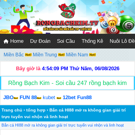
Home
Dự Đoán
Soi Cầu
Thống Kê
Nuôi Lô Đề
Miền Bắc
Miền Trung
Miền Nam
Bây giờ là
4:54:09 PM
Thứ Năm, 06/08/2026
Rồng Bạch Kim - Soi cầu 247 rồng bạch kim
JBO
FUN 88
kubet
12bet
Fun88
Trang chủ
›
tổng hợp
›
Bắn cá HI88 mở ra không gian giải trí
trực tuyến vui nhộn và linh hoạt
Bắn cá HI88 mở ra không gian giải trí trực tuyến vui nhộn và linh hoạt