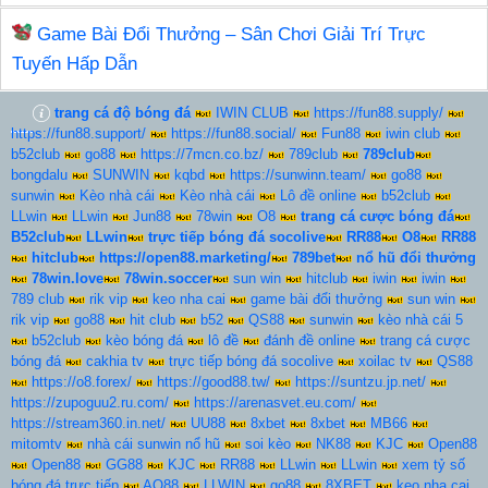
Game Bài Đổi Thưởng – Sân Chơi Giải Trí Trực
Tuyến Hấp Dẫn
trang cá độ bóng đá
IWIN CLUB
https://fun88.supply/
https://fun88.support/
https://fun88.social/
Fun88
iwin club
b52club
go88
https://7mcn.co.bz/
789club
789club
bongdalu
SUNWIN
kqbd
https://sunwinn.team/
go88
sunwin
Kèo nhà cái
Kèo nhà cái
Lô đề online
b52club
LLwin
LLwin
Jun88
78win
O8
trang cá cược bóng đá
B52club
LLwin
trực tiếp bóng đá socolive
RR88
O8
RR88
hitclub
https://open88.marketing/
789bet
nổ hũ đổi thưởng
78win.love
78win.soccer
sun win
hitclub
iwin
iwin
789 club
rik vip
keo nha cai
game bài đổi thưởng
sun win
rik vip
go88
hit club
b52
QS88
sunwin
kèo nhà cái 5
b52club
kèo bóng đá
lô đề
đánh đề online
trang cá cược
bóng đá
cakhia tv
trực tiếp bóng đá socolive
xoilac tv
QS88
https://o8.forex/
https://good88.tw/
https://suntzu.jp.net/
https://zupoguu2.ru.com/
https://arenasvet.eu.com/
https://stream360.in.net/
UU88
8xbet
8xbet
MB66
mitomtv
nhà cái sunwin nổ hũ
soi kèo
NK88
KJC
Open88
Open88
GG88
KJC
RR88
LLwin
LLwin
xem tỷ số
bóng đá trực tiếp
AO88
LLWIN
go88
8XBET
keo nha cai