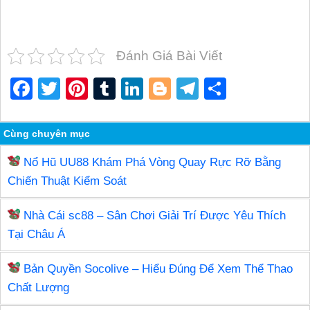
Đánh Giá Bài Viết
F
T
Pi
T
Li
Bl
T
S
a
wi
nt
u
n
o
el
h
c
tt
er
m
k
g
e
ar
Cùng chuyên mục
e
er
e
bl
e
g
gr
e
Nổ Hũ UU88 Khám Phá Vòng Quay Rực Rỡ Bằng
b
st
r
dI
er
a
Chiến Thuật Kiểm Soát
o
n
m
Nhà Cái sc88 – Sân Chơi Giải Trí Được Yêu Thích
o
Tại Châu Á
k
Bản Quyền Socolive – Hiểu Đúng Để Xem Thể Thao
Chất Lượng