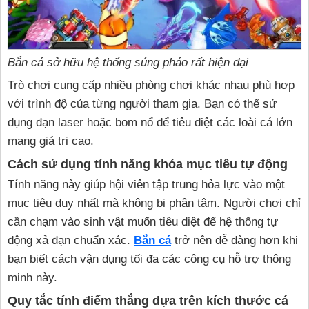
Bắn cá sở hữu hệ thống súng pháo rất hiện đại
Trò chơi cung cấp nhiều phòng chơi khác nhau phù hợp
với trình độ của từng người tham gia. Bạn có thể sử
dụng đạn laser hoặc bom nổ để tiêu diệt các loài cá lớn
mang giá trị cao.
Cách sử dụng tính năng khóa mục tiêu tự động
Tính năng này giúp hội viên tập trung hỏa lực vào một
mục tiêu duy nhất mà không bị phân tâm. Người chơi chỉ
cần chạm vào sinh vật muốn tiêu diệt để hệ thống tự
động xả đạn chuẩn xác.
Bắn cá
trở nên dễ dàng hơn khi
bạn biết cách vận dụng tối đa các công cụ hỗ trợ thông
minh này.
Quy tắc tính điểm thắng dựa trên kích thước cá