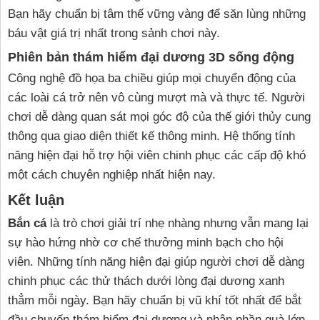
Bạn hãy chuẩn bị tâm thế vững vàng để săn lùng những
báu vật giá trị nhất trong sảnh chơi này.
Phiên bản thám hiểm đại dương 3D sống động
Công nghệ đồ họa ba chiều giúp mọi chuyển động của
các loài cá trở nên vô cùng mượt mà và thực tế. Người
chơi dễ dàng quan sát mọi góc độ của thế giới thủy cung
thông qua giao diện thiết kế thông minh. Hệ thống tính
năng hiện đại hỗ trợ hội viên chinh phục các cấp độ khó
một cách chuyên nghiệp nhất hiện nay.
Kết luận
Bắn cá
là trò chơi giải trí nhẹ nhàng nhưng vẫn mang lại
sự hào hứng nhờ cơ chế thưởng minh bạch cho hội
viên. Những tính năng hiện đại giúp người chơi dễ dàng
chinh phục các thử thách dưới lòng đại dương xanh
thẳm mỗi ngày. Bạn hãy chuẩn bị vũ khí tốt nhất để bắt
đầu chuyến thám hiểm đại dương và nhận phần quà lớn.