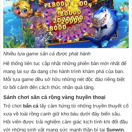
Nhiều tựa game săn cá được phát hành
Hệ thống liên tục cập nhật những phiên bản mới nhất để
mang lại sự đa dạng cho hành trình khám phá của bạn.
Mỗi tựa game đều sở hữu những nét độc đáo riêng biệt
từ bối cảnh đến cách thức nhận quà tặng.
Sảnh chơi săn cá rồng vàng huyền thoại
Trò chơi
bắn cá
lấy cảm hứng từ những truyền thuyết cổ
xưa về loài rồng canh giữ kho báu dưới đáy biển sâu.
Hội viên được trải nghiệm cảm giác kịch tính khi đối đầu
với những sinh vật mang sức mạnh thần bí tại
Sunwin
.