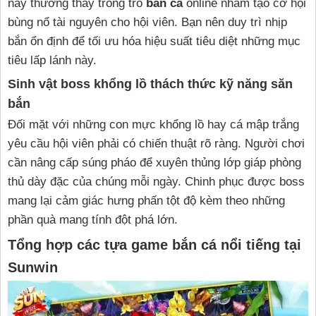
này thường thấy trong trò
bắn cá
online nhằm tạo cơ hội
bùng nổ tài nguyên cho hội viên. Bạn nên duy trì nhịp
bắn ổn định để tối ưu hóa hiệu suất tiêu diệt những mục
tiêu lấp lánh này.
Sinh vật boss khổng lồ thách thức kỹ năng săn
bắn
Đối mặt với những con mực khổng lồ hay cá mập trắng
yêu cầu hội viên phải có chiến thuật rõ ràng. Người chơi
cần nâng cấp súng pháo để xuyên thủng lớp giáp phòng
thủ dày đặc của chúng mỗi ngày. Chinh phục được boss
mang lại cảm giác hưng phấn tột độ kèm theo những
phần quà mang tính đột phá lớn.
Tổng hợp các tựa game bắn cá nổi tiếng tại
Sunwin