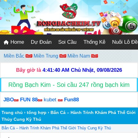
Home
Dự Đoán
Soi Cầu
Thống Kê
Nuôi Lô Đề
Miền Bắc
Miền Trung
Miền Nam
Bây giờ là
4:41:40 AM
Chủ Nhật, 09/08/2026
Rồng Bạch Kim - Soi cầu 247 rồng bạch kim
JBO
FUN 88
kubet
Fun88
Trang chủ
›
tổng hợp
›
Bắn Cá – Hành Trình Khám Phá Thế Giới
Thủy Cung Kỳ Thú
Bắn Cá – Hành Trình Khám Phá Thế Giới Thủy Cung Kỳ Thú