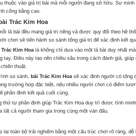
hụ thuộc vào giá trị bài mà mỗi người đang sở hữu. Sự minh 
tính công bằng cao.
bài Trác Kim Hoa
ỗi lá bài đều mang giá trị riêng và được quy đổi theo hệ th
ười chơi sẽ tiến hành so sánh tổng giá trị để xác định kết qu
 Trác Kim Hoa
là không chỉ dựa vào một lá bài duy nhất mà
ng tay. Điều này tạo nên chiều sâu trong cách đánh giá, giúp
chiến thuật.
trình so sánh,
bài Trác Kim Hoa
sẽ xác định người có tổng đ
ong trường hợp đặc biệt, nếu nhiều người chơi có điểm tươ
ể phân định kết quả cuối cùng.
g thứ tự phân định giúp Trác Kim Hoa duy trì được tính minh
 tất cả người tham gia trong cùng một ván đấu.
 lại toàn bộ trải nghiệm bằng một cấu trúc chơi rõ ràng, dễ