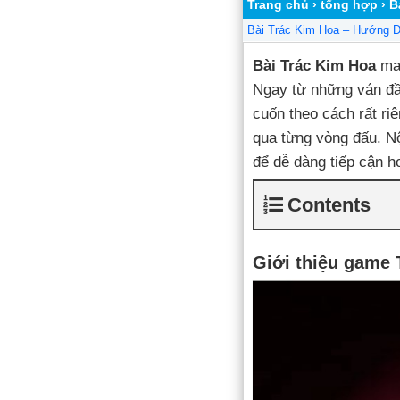
Trang chủ
›
tổng hợp
›
B
Bài Trác Kim Hoa – Hướng D
Bài Trác Kim Hoa
man
Ngay từ những ván đầu
cuốn theo cách rất ri
qua từng vòng đấu. N
để dễ dàng tiếp cận h
Contents
Giới thiệu game 