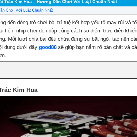
ài Trác Kim Hoa – Hướng Dẫn Chơi Với Luật Chuẩn Nhất
ẫn Chơi Với Luật Chuẩn Nhất
g đến dòng trò chơi bài trí tuệ kết hợp yếu tố may rủi và tố
 tiên, nhịp chơi dồn dập cùng cách so điểm trực diện khiến 
êng. Mỗi lượt chia bài đều chứa đựng sự bất ngờ, tạo nên cả
ội dung dưới đây
good88
sẽ giúp bạn nắm rõ bản chất và c
ơn.
Trác Kim Hoa