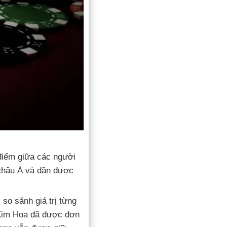
điểm giữa các người
 châu Á và dần được
so sánh giá trị từng
ác Kim Hoa đã được đơn