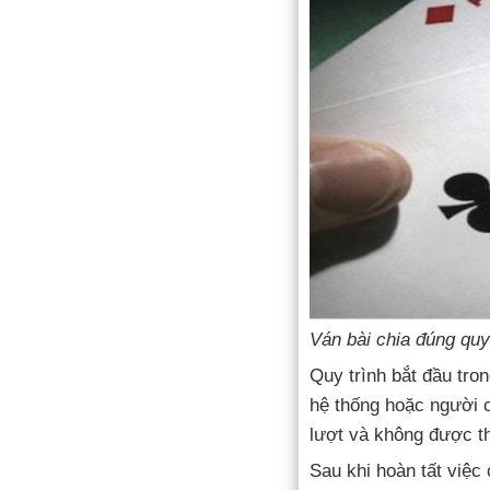
Ván bài chia đúng quy
Quy trình bắt đầu tro
hệ thống hoặc người c
lượt và không được th
Sau khi hoàn tất việc