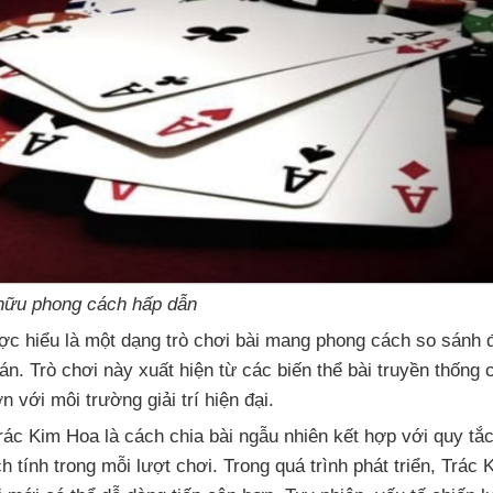
hữu phong cách hấp dẫn
ợc hiểu là một dạng trò chơi bài mang phong cách so sánh 
án. Trò chơi này xuất hiện từ các biến thể bài truyền thống
n với môi trường giải trí hiện đại.
ác Kim Hoa là cách chia bài ngẫu nhiên kết hợp với quy tắc 
ch tính trong mỗi lượt chơi. Trong quá trình phát triển, Tr