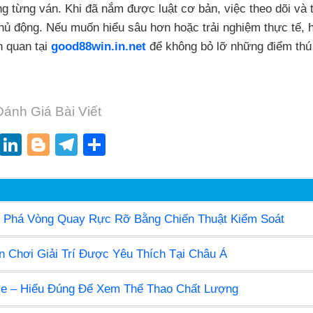
ng từng ván. Khi đã nắm được luật cơ bản, việc theo dõi và
chủ động. Nếu muốn hiểu sâu hơn hoặc trải nghiệm thực tế, h
n quan tại
good88win.in.net
để không bỏ lỡ những điểm thú 
Đánh Giá Bài Viết
T
Li
Bl
T
S
u
n
o
el
h
m
k
g
e
ar
bl
e
g
gr
e
Phá Vòng Quay Rực Rỡ Bằng Chiến Thuật Kiểm Soát
r
dI
er
a
n
m
n Chơi Giải Trí Được Yêu Thích Tại Châu Á
ve – Hiểu Đúng Để Xem Thể Thao Chất Lượng