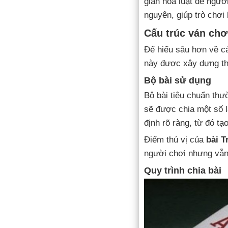
giản hóa luật để ngườ
nguyên, giúp trò chơi
Cấu trúc ván chơ
Để hiểu sâu hơn về c
này được xây dựng the
Bộ bài sử dụng
Bộ bài tiêu chuẩn th
sẽ được chia một số lá
định rõ ràng, từ đó t
Điểm thú vị của
bài 
người chơi nhưng vẫn 
Quy trình chia bài