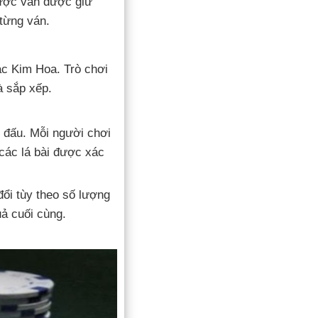
lược vẫn được giữ
từng ván.
ác Kim Hoa. Trò chơi
à sắp xếp.
 đấu. Mỗi người chơi
 các lá bài được xác
đổi tùy theo số lượng
uả cuối cùng.