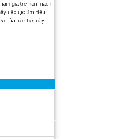
 tham gia trở nên mạch
ãy tiếp tục tìm hiểu
vị của trò chơi này.