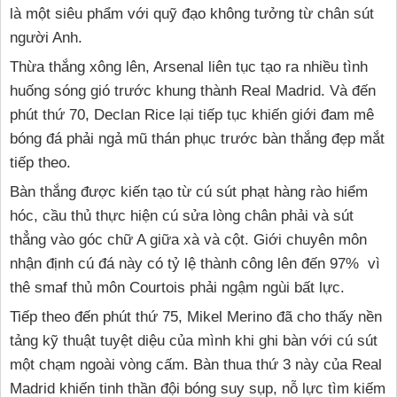
là một siêu phẩm với quỹ đạo không tưởng từ chân sút
người Anh.
Thừa thắng xông lên, Arsenal liên tục tạo ra nhiều tình
huống sóng gió trước khung thành Real Madrid. Và đến
phút thứ 70, Declan Rice lại tiếp tục khiến giới đam mê
bóng đá phải ngả mũ thán phục trước bàn thắng đẹp mắt
tiếp theo.
Bàn thắng được kiến tạo từ cú sút phạt hàng rào hiểm
hóc, cầu thủ thực hiện cú sửa lòng chân phải và sút
thẳng vào góc chữ A giữa xà và cột. Giới chuyên môn
nhận định cú đá này có tỷ lệ thành công lên đến 97% vì
thê smaf thủ môn Courtois phải ngậm ngùi bất lực.
Tiếp theo đến phút thứ 75, Mikel Merino đã cho thấy nền
tảng kỹ thuật tuyệt diệu của mình khi ghi bàn với cú sút
một chạm ngoài vòng cấm. Bàn thua thứ 3 này của Real
Madrid khiến tinh thần đội bóng suy sụp, nỗ lực tìm kiếm