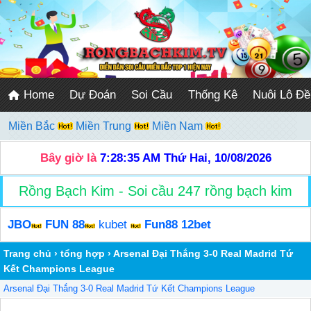
Home
Dự Đoán
Soi Cầu
Thống Kê
Nuôi Lô Đề
Miền Bắc
Miền Trung
Miền Nam
Bây giờ là
7:28:35 AM
Thứ Hai, 10/08/2026
Rồng Bạch Kim - Soi cầu 247 rồng bạch kim
JBO
FUN 88
kubet
Fun88
12bet
Trang chủ
›
tổng hợp
›
Arsenal Đại Thắng 3-0 Real Madrid Tứ
Kết Champions League
Arsenal Đại Thắng 3-0 Real Madrid Tứ Kết Champions League