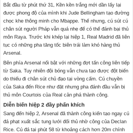
Bắt đầu từ phút thứ 31, Kền kền trắng mới dần lấy lại
được phong độ của mình khi Jude Bellingham tạo đường
chọc khe thông minh cho Mbappe. Thế nhưng, cú sút cú
chân sút người Pháp vẫn quá nhẹ để có thể đánh bại thủ
môn Raya. Trước khi khép lại hiệp 1, Real Madrid đã liên
tục có những pha tăng tốc biên trái làm khó hàng thủ
Arsenal.
Bên phía Arsenal nổi bật với những đợt tấn công liên tiếp
từ Saka. Tuy nhiên đội bóng vẫn chưa tạo được đột biến
do thiếu đi chân sút chủ đạo tại vòng cấm. Cú chuyền
của Saka đến Rice như đặt nhưng pha đánh đầu vẫn bị
thủ môn Courtois của Real cản phá thành công.
Diễn biến hiệp 2 đầy phấn khích
Sang đến hiệp 2, Arsenal đã thành công kiến tạo ngay cú
đá phạt xuất sắc tung lưới đối thủ nhờ công của Declan
Rice. Cú đá tại phút 58 từ khoảng cách hơn 20m chính