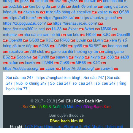
rik vip
go88
hit club
b52
QS88
sunwin
kèo nhà cái 5
b52club
kèo bóng đá
lô đề
đánh đề online
trang cá cược
bóng đá
cakhia tv
trực tiếp bóng đá socolive
xoilac tv
QS88
https://o8.forex/
https://good88.tw/
https://suntzu.jp.net/
https://zupoguu2.ru.com/
https://arenasvet.eu.com/
https://stream360.in.net/
UU88
8xbet
8xbet
MB66
mitomtv
nhà cái sunwin nổ hũ
soi kèo
NK88
KJC
Open88
Open88
GG88
KJC
RR88
LLwin
LLwin
xem tỷ số
bóng đá trực tiếp
AO88
LLWIN
go88
8XBET
keo nha cai
socolive
789 club
game bài đổi thưởng uy tín
cổng game
B52
Socolive
Fun88
sunwin
rikvip
rikvip
lc88
ea88
okfun
kuwin
LLWIN
Go88
MB66
KJC
https://uu88a.ae.org/
LLwin
https://tr88.us.org/
sunwin
Soi cầu top 247
|
https://rongbachkim.blog/
|
Soi cầu 247
|
Soi cầu
247
|
Nuôi lô khung 247
|
Soi cầu 247
|
soi cầu 247
|
soi cau 247
|
rồng
bạch kim 77
|
© 2017 - 2018 |
Soi Cầu Rồng Bạch Kim
S
o
i
C
ầ
u
L
ô
Đ
ề
&
N
u
ô
i
L
ô
M
i
ễ
n
P
h
í
R
ồ
n
g
B
ạ
c
h
K
i
m
Bản quyền thuộc về
Rồng bạch kim 88
Địa chỉ:
172A Phan Đăng Lưu, Phường 3, Phú Nhuận, Thành phố
Hồ Chí Minh 70000, Việt Nam