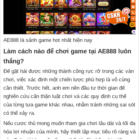
AE888 là sảnh game hot nhất hiện nay
Làm cách nào để chơi game tại AE888 luôn
thắng?
Để gặt hái được những thành công rực rỡ trong các ván
chơi, việc xác định một chiến lược phù hợp là vô cùng
cần thiết. Trước hết, anh em nên đầu tư thời gian để
nghiên cứu cẩn thận luật chơi và các quy định cụ thể
của từng tựa game khác nhau, nhằm tránh những sai sót
có thể xảy ra.
Nếu cược thủ mong muốn tham gia chơi lâu dài và tối đa
hóa lợi nhuận của mình, hãy thiết lập mục tiêu rõ ràng và