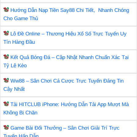
Hướng Dẫn Nạp Tiền Say88 Chi Tiết, Nhanh Chóng
Cho Game Thủ
Lô Đề Online – Thương Hiệu Xổ Số Trực Tuyến Uy
Tín Hàng Đầu
Kết Quả Bóng Đá – Cập Nhật Nhanh Chuẩn Xác Tại
Tỷ Lệ Kèo
Ww88 – Sân Chơi Cá Cược Trực Tuyến Đáng Tin
Cậy Nhất
Tải HITCLUB iPhone: Hướng Dẫn Tải App Mượt Mà
Không Bị Chặn
Game Bài Đổi Thưởng – Sân Chơi Giải Trí Trực
Tuyến Hấp Dẫn