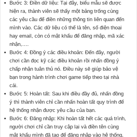
Bước 3: Điền dữ liệu: Tại đây, biểu mẫu sẽ được
hiện ra, thành viên sẽ thấy một bảng trống cùng
các yêu cầu để điền những thông tin liên quan đến
mình vào. Các dữ liệu có thể là tên, số điện thoại
hay email, còn có mật khẩu để đăng nhập, mã xác
nhận,….
Bước 4: Đồng ý các điều khoản: Đến đây, người
chơi cần đọc kỹ các điều khoản rồi nhấn đồng ý
chấp nhận tuân thủ nó. Điều này sẽ giúp bảo vệ
bạn trong hành trình chơi game tiếp theo tại nhà
cái.
Bước 5: Hoàn tất: Sau khi điều đầy đủ, nhấn đồng
ý thì thành viên chỉ cần nhấn hoàn tất quy trình để
hệ thống nhận được yêu cầu của bạn.
Bước 6: Đăng nhập: Khi hoàn tất hết các quá trình,
người chơi chỉ cần truy cập lại và điền tên cùng
mật khẩu mình đã tạo để đăng nhập vào hệ thống.