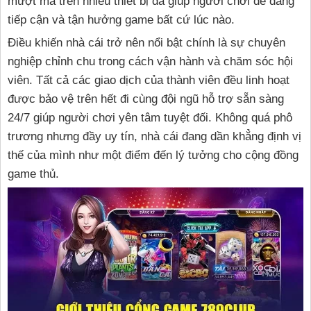
mượt mà trên nhiều thiết bị đã giúp người chơi dễ dàng
tiếp cận và tận hưởng game bất cứ lúc nào.
Điều khiến nhà cái trở nên nổi bật chính là sự chuyên
nghiệp chỉnh chu trong cách vận hành và chăm sóc hội
viên. Tất cả các giao dịch của thành viên đều linh hoạt
được bảo vệ trên hết đi cùng đội ngũ hỗ trợ sẵn sàng
24/7 giúp người chơi yên tâm tuyệt đối. Không quá phô
trương nhưng đầy uy tín, nhà cái đang dần khẳng định vị
thế của mình như một điểm đến lý tưởng cho cộng đồng
game thủ.