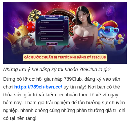
Những lưu ý khi đăng ký tài khoản 789Club là gì?
Đừng bỏ lỡ cơ hội gia nhập 789Club, đăng ký vào sân
chơi
https://789clubvn.cc/
uy tín này! Nơi bạn có thể
thỏa sức giải trí và kiếm lợi nhuận thực tế về ví ngay
hôm nay. Tham gia trải nghiệm để tận hưởng sự chuyên
nghiệp, nhanh chóng cùng những phần thưởng giá trị chỉ
có tại nền tảng!