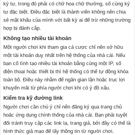
ký tự, trong đó phải có chữ hoa chữ thường, số cùng ký
tự đặc biệt. Điều đặc biệt là thành viên không nên chia
sẻ mật khẩu của mình với bất kỳ ai để trừ những trường
hợp bị đánh cắp.
Không tạo nhiều tài khoản
Một người chơi khi tham gia cá cược chỉ nên sở hữu
một tài khoản duy nhất trên hệ thống của nhà cái. Nếu
bạn cố tình tạo nhiều tài khoản bằng cùng một IP, số
điện thoại hoặc thiết bị thì hệ thống có thể tự động khóa
toàn bộ. Điều này nhằm để ngăn gian lận hoặc trục lợi
khuyến mãi từ phía người chơi khi có ý đồ xấu.
Kiểm tra kỹ đường link
Người chơi cần chú ý chỉ nên đăng ký qua trang chủ
hoặc ứng dụng chính thống của nhà cái. Bạn phải tuyệt
đối tránh truy cập các link lạ, trang giả, bởi đây có thể là
hình thức giả mạo để lấy thông tin từ người chơi.