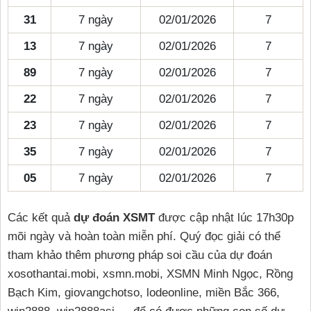
31
7 ngày
02/01/2026
7
13
7 ngày
02/01/2026
7
89
7 ngày
02/01/2026
7
22
7 ngày
02/01/2026
7
23
7 ngày
02/01/2026
7
35
7 ngày
02/01/2026
7
05
7 ngày
02/01/2026
7
Các kết quả
dự đoán XSMT
được cập nhật lúc 17h30p
mõi ngày và hoàn toàn miễn phí. Quý đọc giải có thể
tham khảo thêm phương pháp soi cầu của dự đoán
xosothantai.mobi, xsmn.mobi, XSMN Minh Ngọc, Rồng
Bạch Kim, giovangchotso, lodeonline, miền Bắc 366,