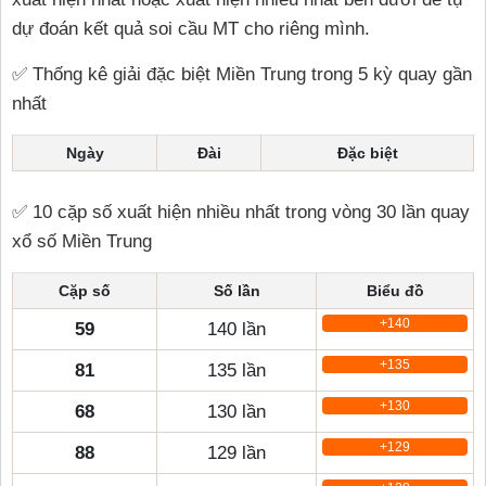
dự đoán kết quả soi cầu MT cho riêng mình.
✅ Thống kê giải đặc biệt Miền Trung trong 5 kỳ quay gần
nhất
Ngày
Đài
Đặc biệt
✅ 10 cặp số xuất hiện nhiều nhất trong vòng 30 lần quay
xổ số Miền Trung
Cặp số
Số lần
Biểu đồ
+140
59
140 lần
+135
81
135 lần
+130
68
130 lần
+129
88
129 lần