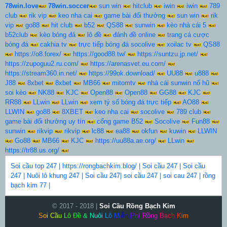
78win.love
78win.soccer
sun win
hitclub
iwin
iwin
789
club
rik vip
keo nha cai
game bài đổi thưởng
sun win
rik
vip
go88
hit club
b52
QS88
sunwin
kèo nhà cái 5
b52club
kèo bóng đá
lô đề
đánh đề online
trang cá cược
bóng đá
cakhia tv
trực tiếp bóng đá socolive
xoilac tv
QS88
https://o8.forex/
https://good88.tw/
https://suntzu.jp.net/
https://zupoguu2.ru.com/
https://arenasvet.eu.com/
https://stream360.in.net/
https://99ok.download/
UU88
u888
J88
8xbet
8xbet
MB66
mitomtv
nhà cái sunwin nổ hũ
soi kèo
NK88
KJC
Open88
Open88
GG88
KJC
RR88
LLwin
LLwin
xem tỷ số bóng đá trực tiếp
AO88
LLWIN
go88
8XBET
keo nha cai
socolive
789 club
game bài đổi thưởng uy tín
cổng game B52
Socolive
Fun88
sunwin
rikvip
rikvip
lc88
ea88
okfun
kuwin
LLWIN
Go88
MB66
KJC
https://uu88a.ae.org/
LLwin
https://tr88.us.org/
Soi cầu top 247
|
https://rongbachkim.blog/
|
Soi cầu 247
|
Soi cầu
247
|
Nuôi lô khung 247
|
Soi cầu 247
|
soi cầu 247
|
soi cau 247
|
rồng
bạch kim 77
|
© 2017 - 2018 |
Soi Cầu Rồng Bạch Kim
S
o
i
C
ầ
u
L
ô
Đ
ề
&
N
u
ô
i
L
ô
M
i
ễ
n
P
h
í
R
ồ
n
g
B
ạ
c
h
K
i
m