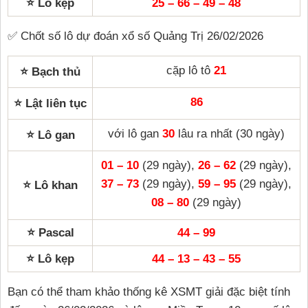
⭐️ Lô kẹp
25 – 66 – 49 – 48
✅ Chốt số lô dự đoán xổ số Quảng Trị 26/02/2026
cặp lô tô
21
⭐️ Bạch thủ
86
⭐️ Lật liên tục
với lô gan
30
lâu ra nhất (30 ngày)
⭐️ Lô gan
01 – 10
(29 ngày),
26 – 62
(29 ngày),
37 – 73
(29 ngày),
59 – 95
(29 ngày),
⭐️ Lô khan
08 – 80
(29 ngày)
⭐️ Pascal
44 – 99
⭐️ Lô kẹp
44 – 13 – 43 – 55
Bạn có thể tham khảo thống kê XSMT giải đặc biệt tính