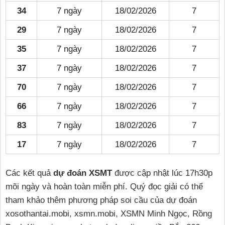
34
7 ngày
18/02/2026
7
29
7 ngày
18/02/2026
7
35
7 ngày
18/02/2026
7
37
7 ngày
18/02/2026
7
70
7 ngày
18/02/2026
7
66
7 ngày
18/02/2026
7
83
7 ngày
18/02/2026
7
17
7 ngày
18/02/2026
7
Các kết quả
dự đoán XSMT
được cập nhật lúc 17h30p
mõi ngày và hoàn toàn miễn phí. Quý đọc giải có thể
tham khảo thêm phương pháp soi cầu của dự đoán
xosothantai.mobi, xsmn.mobi, XSMN Minh Ngọc, Rồng