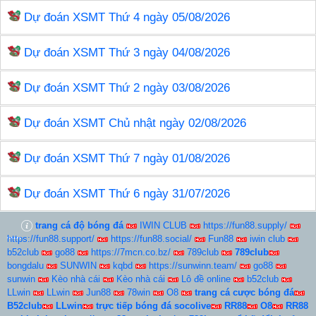
Dự đoán XSMT Thứ 4 ngày 05/08/2026
Dự đoán XSMT Thứ 3 ngày 04/08/2026
Dự đoán XSMT Thứ 2 ngày 03/08/2026
Dự đoán XSMT Chủ nhật ngày 02/08/2026
Dự đoán XSMT Thứ 7 ngày 01/08/2026
Dự đoán XSMT Thứ 6 ngày 31/07/2026
trang cá độ bóng đá
IWIN CLUB
https://fun88.supply/
https://fun88.support/
https://fun88.social/
Fun88
iwin club
b52club
go88
https://7mcn.co.bz/
789club
789club
bongdalu
SUNWIN
kqbd
https://sunwinn.team/
go88
sunwin
Kèo nhà cái
Kèo nhà cái
Lô đề online
b52club
LLwin
LLwin
Jun88
78win
O8
trang cá cược bóng đá
B52club
LLwin
trực tiếp bóng đá socolive
RR88
O8
RR88