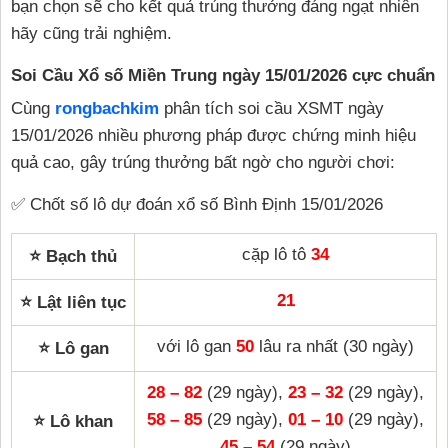
bạn chọn sẽ cho kết quả trúng thưởng đáng ngạt nhiên
hãy cũng trải nghiệm.
Soi Cầu Xổ số Miền Trung ngày 15/01/2026 cực chuẩn
Cùng
rongbachkim
phân tích soi cầu XSMT ngày
15/01/2026 nhiều phương pháp được chứng minh hiệu
quả cao, gây trúng thưởng bất ngờ cho người chơi:
✅ Chốt số lô dự đoán xổ số Bình Định 15/01/2026
cặp lô tô
34
⭐️ Bạch thủ
21
⭐️ Lật liên tục
với lô gan
50
lâu ra nhất (30 ngày)
⭐️ Lô gan
28 – 82
(29 ngày),
23 – 32
(29 ngày),
58 – 85
(29 ngày),
01 – 10
(29 ngày),
⭐️ Lô khan
45 – 54
(29 ngày)