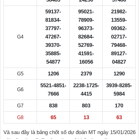
59137-
95021-
21982-
81834-
78909-
13559-
37797-
96373-
09362-
47267-
82684-
02717-
G4
39370-
52769-
79468-
35885-
41591-
89127-
54877
16056
04827
1206
2379
1290
G5
5521-4851-
2238-1725-
3939-8285-
G6
7666
4415
5984
838
803
170
G7
65
13
63
G8
Và sau đây là bảng chốt số dự đoán MT ngày 15/01/2026