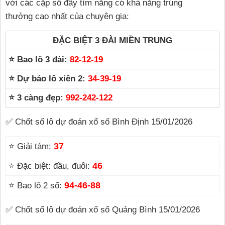
với các cặp số đầy tìm năng có khả năng trúng
thưởng cao nhất của chuyên gia:
ĐẶC BIỆT 3 ĐÀI MIỀN TRUNG
⭐️ Bao lô 3 đài:
82-12-19
⭐️ Dự báo lô xiên 2:
34-39-19
⭐️ 3 càng đẹp:
992-242-122
✅ Chốt số lô dự đoán xổ số Bình Định 15/01/2026
37
⭐️ Giải tám:
46
⭐️ Đặc biệt: đầu, đuôi:
94-46-88
⭐️ Bao lô 2 số:
✅ Chốt số lô dự đoán xổ số Quảng Bình 15/01/2026