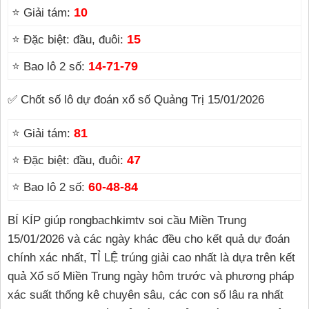
10
⭐️ Giải tám:
15
⭐️ Đặc biệt: đầu, đuôi:
14-71-79
⭐️ Bao lô 2 số:
✅ Chốt số lô dự đoán xổ số Quảng Trị 15/01/2026
81
⭐️ Giải tám:
47
⭐️ Đặc biệt: đầu, đuôi:
60-48-84
⭐️ Bao lô 2 số:
BÍ KÍP giúp rongbachkimtv soi cầu Miền Trung
15/01/2026 và các ngày khác đều cho kết quả dự đoán
chính xác nhất, TỈ LỆ trúng giải cao nhất là dựa trên kết
quả Xổ số Miền Trung ngày hôm trước và phương pháp
xác suất thống kê chuyên sâu, các con số lâu ra nhất