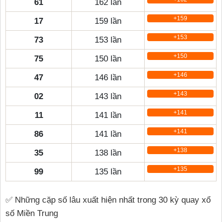
61
162 lần
+159
17
159 lần
+153
73
153 lần
+150
75
150 lần
+146
47
146 lần
+143
02
143 lần
+141
11
141 lần
+141
86
141 lần
+138
35
138 lần
+135
99
135 lần
✅ Những cặp số lâu xuất hiện nhất trong 30 kỳ quay xổ
số Miền Trung