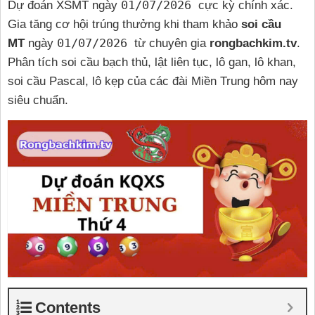
01/07/2026
Dự đoán XSMT ngày
cực kỳ chính xác.
Gia tăng cơ hội trúng thưởng khi tham khảo
soi cầu
01/07/2026
MT
ngày
từ chuyên gia
rongbachkim.tv
.
Phân tích soi cầu bạch thủ, lật liên tục, lô gan, lô khan,
soi cầu Pascal, lô kẹp của các đài Miền Trung hôm nay
siêu chuẩn.
Contents