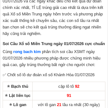
01/07/2026 và các ngày khác đều cho kết quả dự đoán
chính xác nhất, TỈ LỆ trúng giải cao nhất là dựa trên kết
quả Xổ số Miền Trung ngày hôm trước và phương pháp
xác suất thống kê chuyên sâu, các con số lâu ra nhất
bạn chọn sẽ cho kết quả trúng thưởng đáng ngạt nhiên
hãy cũng trải nghiệm.
Soi Cầu Xổ số Miền Trung ngày 01/07/2026 cực chuẩn
Cùng
rong bach kim
phân tích soi cầu XSMT ngày
01/07/2026 nhiều phương pháp được chứng minh hiệu
quả cao, gây trúng thưởng bất ngờ cho người chơi:
✅ Chốt số lô dự đoán xổ số Khánh Hòa 01/07/2026
⭐️ Bạch thủ
cặp lô tô
92
⭐️ Lật liên tục
91
⭐️ Lô gan
với lô gan
21
lâu ra nhất (30 ngày)