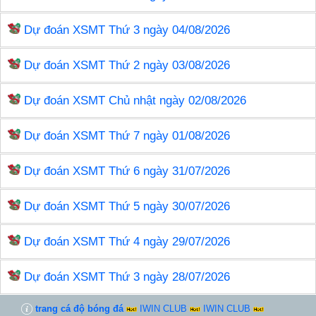
o
Dự đoán XSMT Thứ 3 ngày 04/08/2026
k
Dự đoán XSMT Thứ 2 ngày 03/08/2026
Dự đoán XSMT Chủ nhật ngày 02/08/2026
Dự đoán XSMT Thứ 7 ngày 01/08/2026
Dự đoán XSMT Thứ 6 ngày 31/07/2026
Dự đoán XSMT Thứ 5 ngày 30/07/2026
Dự đoán XSMT Thứ 4 ngày 29/07/2026
Dự đoán XSMT Thứ 3 ngày 28/07/2026
trang cá độ bóng đá
IWIN CLUB
IWIN CLUB