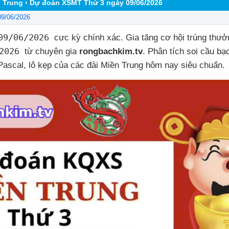
n Trung
›
Dự đoán XSMT Thứ 3 ngày 09/06/2026
9/06/2026
09/06/2026
cực kỳ chính xác. Gia tăng cơ hội trúng thư
/2026
từ chuyên gia
rongbachkim.tv
. Phân tích soi cầu bạch
 Pascal, lô kẹp của các đài Miền Trung hôm nay siêu chuẩn.