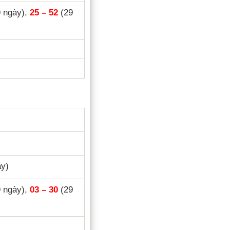
 ngày),
25 – 52
(29
ày)
 ngày),
03 – 30
(29