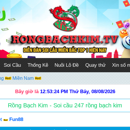
Soi Cầu
Thống Kê
Nuôi Lô Đề
Quay thử
Xin số 
ung
Miền Nam
Bây giờ là
12:53:25 PM
Thứ Bảy, 08/08/2026
Rồng Bạch Kim - Soi cầu 247 rồng bạch kim
t
Fun88