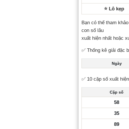
⭐️ Lô kẹp
Bạn có thể tham khảo 
con số lâu
xuất hiện nhất hoặc x
✅ Thống kê giải đặc b
Ngày
✅ 10 cặp số xuất hiện
Cặp số
58
35
89