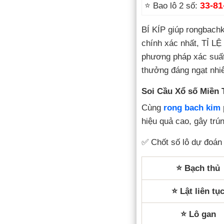
33-81
⭐️ Bao lô 2 số:
BÍ KÍP giúp rongbach
chính xác nhất, TỈ LỆ
phương pháp xác suất 
thưởng đáng ngạt nhiê
Soi Cầu Xổ số Miền 
Cùng
rong bach kim
hiệu quả cao, gây trú
✅ Chốt số lô dự đoán
⭐️ Bạch thủ
⭐️ Lật liên tụ
⭐️ Lô gan