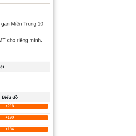
ô gan Miền Trung 10
 MT cho riêng mình.
ệt
Biểu đồ
+218
+190
+184