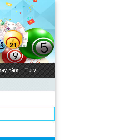
may nắm
Tử vi