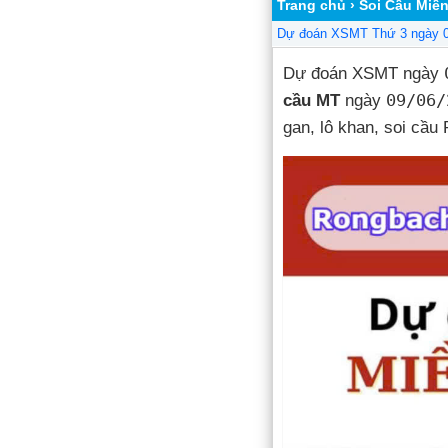
Trang chủ
›
Soi Cầu Miề
Dự đoán XSMT Thứ 3 ngày 0
Dự đoán XSMT ngày
09/06
cầu MT
ngày
gan, lô khan, soi cầu