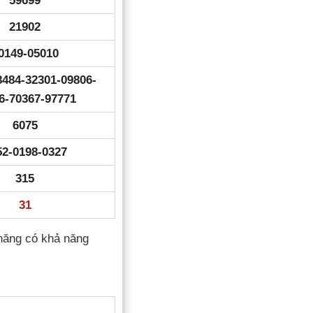
59699
21902
0149-05010
8484-32301-09806-
6-70367-97771
6075
52-0198-0327
315
31
năng có khả năng