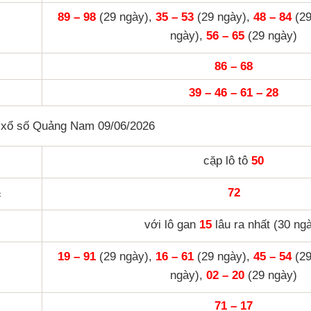
89 – 98
(29 ngày),
35 – 53
(29 ngày),
48 – 84
(29
ngày),
56 – 65
(29 ngày)
86 – 68
39 – 46 – 61 – 28
n xổ số Quảng Nam 09/06/2026
cặp lô tô
50
72
c
với lô gan
15
lâu ra nhất (30 ng
19 – 91
(29 ngày),
16 – 61
(29 ngày),
45 – 54
(29
ngày),
02 – 20
(29 ngày)
71 – 17