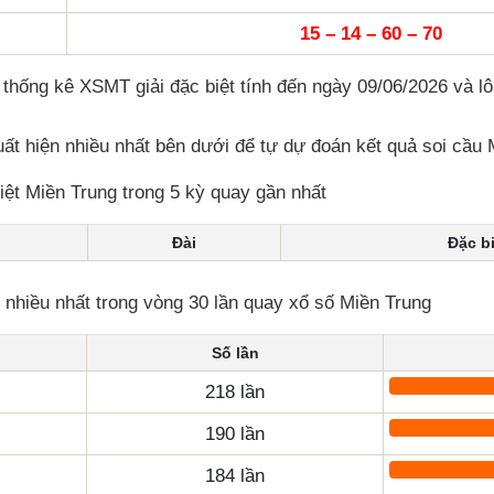
15 – 14 – 60 – 70
thống kê XSMT giải đặc biệt tính đến ngày 09/06/2026 và l
uất hiện nhiều nhất bên dưới để tự dự đoán kết quả soi cầu
iệt Miền Trung trong 5 kỳ quay gần nhất
Đài
Đặc bi
 nhiều nhất trong vòng 30 lần quay xổ số Miền Trung
Số lần
218 lần
190 lần
184 lần