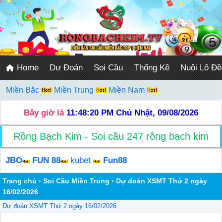
Home
Dự Đoán
Soi Cầu
Thống Kê
Nuôi Lô Đề
Miền Bắc
Miền Trung
Miền Nam
Bây giờ là
11:48:20 PM
Chủ Nhật, 09/08/2026
Rồng Bạch Kim - Soi cầu 247 rồng bạch kim
JBO
FUN 88
kubet
Fun88
Trang chủ
›
Soi Cầu Miền Trung
›
Dự đoán XSMT Thứ 2 ngày
16/02/2026
Dự đoán XSMT Thứ 2 ngày 16/02/2026