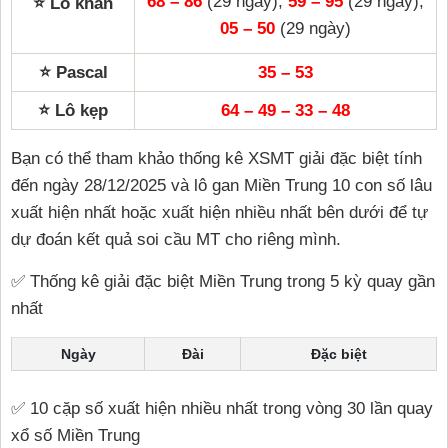
68 – 86
(29 ngày),
59 – 95
(29 ngày),
⭐️ Lô khan
05 – 50
(29 ngày)
⭐️ Pascal
35 – 53
⭐️ Lô kẹp
64 – 49 – 33 – 48
Bạn có thể tham khảo thống kê XSMT giải đặc biệt tính
đến ngày 28/12/2025 và lô gan Miền Trung 10 con số lâu
xuất hiện nhất hoặc xuất hiện nhiều nhất bên dưới để tự
dự đoán kết quả soi cầu MT cho riêng mình.
✅ Thống kê giải đặc biệt Miền Trung trong 5 kỳ quay gần
nhất
Ngày
Đài
Đặc biệt
✅ 10 cặp số xuất hiện nhiều nhất trong vòng 30 lần quay
xổ số Miền Trung