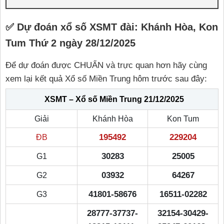
✅ Dự đoán xổ số XSMT đài: Khánh Hòa, Kon
Tum Thứ 2 ngày 28/12/2025
Để dự đoán được CHUẨN và trực quan hơn hãy cùng
xem lại kết quả Xổ số Miền Trung hôm trước sau đây:
XSMT – Xổ số Miền Trung 21/12/2025
Giải
Khánh Hòa
Kon Tum
195492
229204
ĐB
30283
25005
G1
03932
64267
G2
41801-58676
16511-02282
G3
28777-37737-
32154-30429-