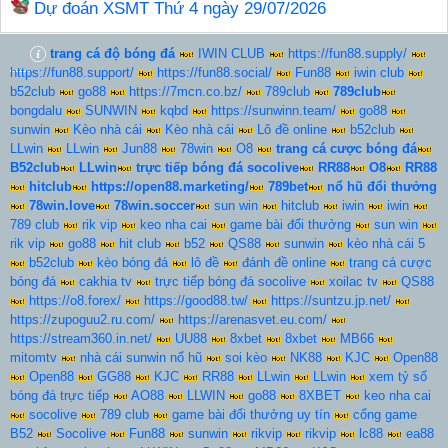
Dự đoán XSMT Thứ 4 ngày 29/07/2026
trang cá độ bóng đá
IWIN CLUB
https://fun88.supply/
https://fun88.support/
https://fun88.social/
Fun88
iwin club
b52club
go88
https://7mcn.co.bz/
789club
789club
bongdalu
SUNWIN
kqbd
https://sunwinn.team/
go88
sunwin
Kèo nhà cái
Kèo nhà cái
Lô đề online
b52club
LLwin
LLwin
Jun88
78win
O8
trang cá cược bóng đá
B52club
LLwin
trực tiếp bóng đá socolive
RR88
O8
RR88
hitclub
https://open88.marketing/
789bet
nổ hũ đổi thưởng
78win.love
78win.soccer
sun win
hitclub
iwin
iwin
789 club
rik vip
keo nha cai
game bài đổi thưởng
sun win
rik vip
go88
hit club
b52
QS88
sunwin
kèo nhà cái 5
b52club
kèo bóng đá
lô đề
đánh đề online
trang cá cược
bóng đá
cakhia tv
trực tiếp bóng đá socolive
xoilac tv
QS88
https://o8.forex/
https://good88.tw/
https://suntzu.jp.net/
https://zupoguu2.ru.com/
https://arenasvet.eu.com/
https://stream360.in.net/
UU88
8xbet
8xbet
MB66
mitomtv
nhà cái sunwin nổ hũ
soi kèo
NK88
KJC
Open88
Open88
GG88
KJC
RR88
LLwin
LLwin
xem tỷ số
bóng đá trực tiếp
AO88
LLWIN
go88
8XBET
keo nha cai
socolive
789 club
game bài đổi thưởng uy tín
cổng game
B52
Socolive
Fun88
sunwin
rikvip
rikvip
lc88
ea88