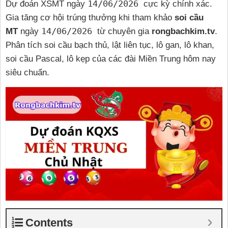
14/06/2026
Dự đoán XSMT ngày
cực kỳ chính xác.
Gia tăng cơ hội trúng thưởng khi tham khảo
soi cầu
14/06/2026
MT
ngày
từ chuyên gia
rongbachkim.tv
.
Phân tích soi cầu bạch thủ, lật liên tục, lô gan, lô khan,
soi cầu Pascal, lô kẹp của các đài Miền Trung hôm nay
siêu chuẩn.
Contents