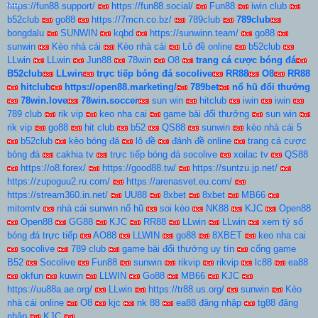
https://fun88.support/
https://fun88.social/
Fun88
iwin club
b52club
go88
https://7mcn.co.bz/
789club
789club
bongdalu
SUNWIN
kqbd
https://sunwinn.team/
go88
sunwin
Kèo nhà cái
Kèo nhà cái
Lô đề online
b52club
LLwin
LLwin
Jun88
78win
O8
trang cá cược bóng đá
B52club
LLwin
trực tiếp bóng đá socolive
RR88
O8
RR88
hitclub
https://open88.marketing/
789bet
nổ hũ đổi thưởng
78win.love
78win.soccer
sun win
hitclub
iwin
iwin
789 club
rik vip
keo nha cai
game bài đổi thưởng
sun win
rik vip
go88
hit club
b52
QS88
sunwin
kèo nhà cái 5
b52club
kèo bóng đá
lô đề
đánh đề online
trang cá cược
bóng đá
cakhia tv
trực tiếp bóng đá socolive
xoilac tv
QS88
https://o8.forex/
https://good88.tw/
https://suntzu.jp.net/
https://zupoguu2.ru.com/
https://arenasvet.eu.com/
https://stream360.in.net/
UU88
8xbet
8xbet
MB66
mitomtv
nhà cái sunwin nổ hũ
soi kèo
NK88
KJC
Open88
Open88
GG88
KJC
RR88
LLwin
LLwin
xem tỷ số
bóng đá trực tiếp
AO88
LLWIN
go88
8XBET
keo nha cai
socolive
789 club
game bài đổi thưởng uy tín
cổng game
B52
Socolive
Fun88
sunwin
rikvip
rikvip
lc88
ea88
okfun
kuwin
LLWIN
Go88
MB66
KJC
https://uu88a.ae.org/
LLwin
https://tr88.us.org/
sunwin
Kèo
nhà cái online
O8
kjc
nk 88
ea88 đăng nhập
tg88 đăng
nhập
KJC