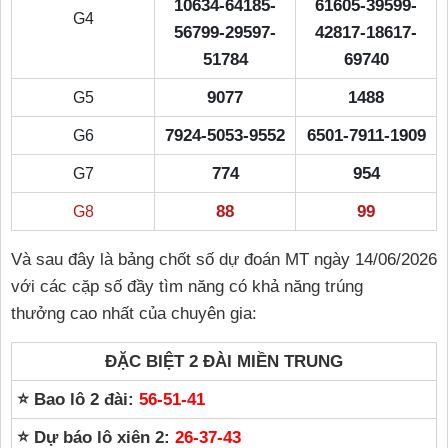
10634-64185-
61605-39599-
G4
56799-29597-
42817-18617-
51784
69740
9077
1488
G5
7924-5053-9552
6501-7911-1909
G6
774
954
G7
88
99
G8
Và sau đây là bảng chốt số dự đoán MT ngày 14/06/2026
với các cặp số đầy tìm năng có khả năng trúng
thưởng cao nhất của chuyên gia:
ĐẶC BIỆT 2 ĐÀI MIỀN TRUNG
⭐️ Bao lô 2 đài:
56-51-41
⭐️ Dự báo lô xiên 2:
26-37-43