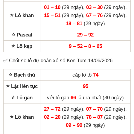
01 – 10
(29 ngày),
03 – 30
(29 ngày),
⭐️ Lô khan
15 – 51
(29 ngày),
67 – 76
(29 ngày),
18 – 81
(29 ngày)
⭐️ Pascal
29 – 92
⭐️ Lô kẹp
9 – 52 – 8 – 65
✅ Chốt số lô dự đoán xổ số Kon Tum 14/06/2026
⭐️ Bạch thủ
cặp lô tô
74
⭐️ Lật liên tục
95
⭐️ Lô gan
với lô gan
66
lâu ra nhất (30 ngày)
27 – 72
(29 ngày),
07 – 70
(29 ngày),
⭐️ Lô khan
02 – 20
(29 ngày),
78 – 87
(29 ngày),
09 – 90
(29 ngày)