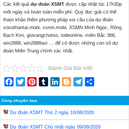
Các kết quả
dự đoán XSMT
được cập nhật lúc 17h30p
mõi ngày và hoàn toàn miễn phí. Quý đọc giải có thể
tham khảo thêm phương pháp soi cầu của dự đoán
xosothantai.mobi, xsmn.mobi, XSMN Minh Ngọc, Rồng
Bạch Kim, giovangchotso, lodeonline, miền Bắc 366,
win2888, win2888asi … để có được những con số dự
đoán Miền Trung chính xác nhất.
Đánh Giá Bài Viết
F
T
Pi
T
Li
Bl
T
S
a
wi
nt
u
n
o
el
h
c
tt
er
m
k
g
e
ar
Cùng chuyên mục
e
er
e
bl
e
g
gr
e
Dự đoán XSMT Thứ 2 ngày 10/08/2026
b
st
r
dI
er
a
o
n
m
Dự đoán XSMT Chủ nhật ngày 09/08/2026