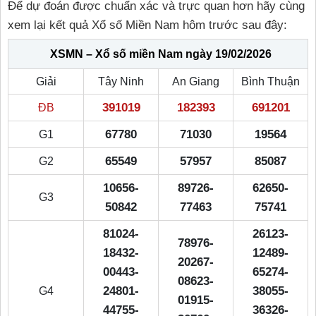
Để dự đoán được chuẩn xác và trực quan hơn hãy cùng
xem lại kết quả Xổ số Miền Nam hôm trước sau đây:
XSMN – Xổ số miền Nam ngày 19/02/2026
Giải
Tây Ninh
An Giang
Bình Thuận
391019
182393
691201
ĐB
67780
71030
19564
G1
65549
57957
85087
G2
10656-
89726-
62650-
G3
50842
77463
75741
81024-
26123-
78976-
18432-
12489-
20267-
00443-
65274-
08623-
24801-
38055-
G4
01915-
44755-
36326-