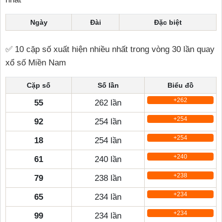
Ngày
Đài
Đặc biệt
✅ 10 cặp số xuất hiện nhiều nhất trong vòng 30 lần quay
xổ số Miền Nam
Cặp số
Số lần
Biểu đồ
+262
55
262 lần
+254
92
254 lần
+254
18
254 lần
+240
61
240 lần
+238
79
238 lần
+234
65
234 lần
+234
99
234 lần