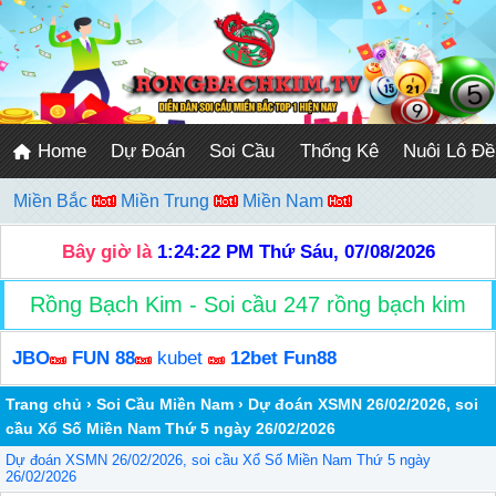
Home
Dự Đoán
Soi Cầu
Thống Kê
Nuôi Lô Đề
Miền Bắc
Miền Trung
Miền Nam
Bây giờ là
1:24:22 PM
Thứ Sáu, 07/08/2026
Rồng Bạch Kim - Soi cầu 247 rồng bạch kim
JBO
FUN 88
kubet
12bet
Fun88
Trang chủ
›
Soi Cầu Miền Nam
›
Dự đoán XSMN 26/02/2026, soi
cầu Xổ Số Miền Nam Thứ 5 ngày 26/02/2026
Dự đoán XSMN 26/02/2026, soi cầu Xổ Số Miền Nam Thứ 5 ngày
26/02/2026