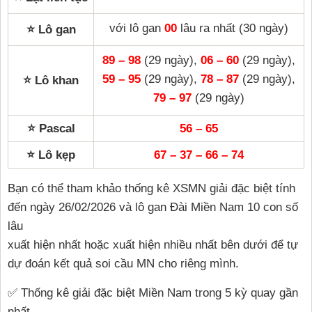
với lô gan
00
lâu ra nhất (30 ngày)
⭐️ Lô gan
89 – 98
(29 ngày),
06 – 60
(29 ngày),
59 – 95
(29 ngày),
78 – 87
(29 ngày),
⭐️ Lô khan
79 – 97
(29 ngày)
⭐️ Pascal
56 – 65
⭐️ Lô kẹp
67 – 37 – 66 – 74
Bạn có thể tham khảo thống kê XSMN giải đặc biệt tính
đến ngày 26/02/2026 và lô gan Đài Miền Nam 10 con số
lâu
xuất hiện nhất hoặc xuất hiện nhiều nhất bên dưới để tự
dự đoán kết quả soi cầu MN cho riêng mình.
✅ Thống kê giải đặc biệt Miền Nam trong 5 kỳ quay gần
nhất