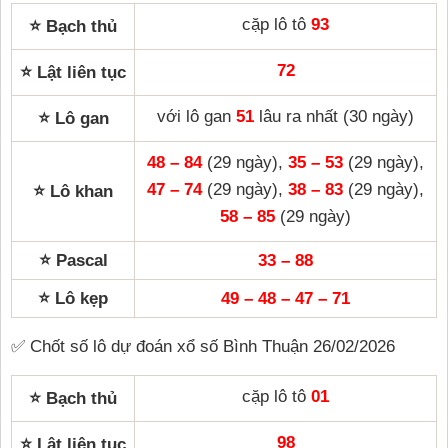
cặp lô tô
93
⭐️ Bạch thủ
72
⭐️ Lật liên tục
với lô gan
51
lâu ra nhất (30 ngày)
⭐️ Lô gan
48 – 84
(29 ngày),
35 – 53
(29 ngày),
47 – 74
(29 ngày),
38 – 83
(29 ngày),
⭐️ Lô khan
58 – 85
(29 ngày)
⭐️ Pascal
33 – 88
⭐️ Lô kẹp
49 – 48 – 47 – 71
✅ Chốt số lô dự đoán xổ số Bình Thuận 26/02/2026
cặp lô tô
01
⭐️ Bạch thủ
98
⭐️ Lật liên tục