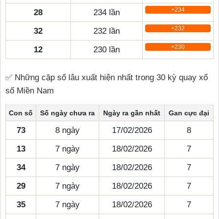
+234
28
234 lần
+232
32
232 lần
+230
12
230 lần
✅ Những cặp số lâu xuất hiện nhất trong 30 kỳ quay xổ
số Miền Nam
Con số
Số ngày chưa ra
Ngày ra gần nhất
Gan cực đại
73
8 ngày
17/02/2026
8
13
7 ngày
18/02/2026
7
34
7 ngày
18/02/2026
7
29
7 ngày
18/02/2026
7
35
7 ngày
18/02/2026
7