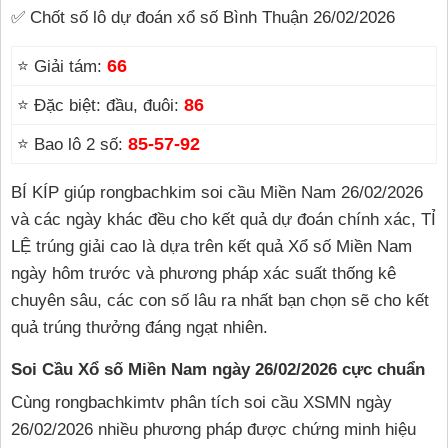
✅ Chốt số lô dự đoán xổ số Bình Thuận 26/02/2026
66
⭐️ Giải tám:
86
⭐️ Đặc biệt: đầu, đuôi:
85-57-92
⭐️ Bao lô 2 số:
BÍ KÍP giúp rongbachkim soi cầu Miền Nam 26/02/2026
và các ngày khác đều cho kết quả dự đoán chính xác, TỈ
LỆ trúng giải cao là dựa trên kết quả Xổ số Miền Nam
ngày hôm trước và phương pháp xác suất thống kê
chuyên sâu, các con số lâu ra nhất bạn chọn sẽ cho kết
quả trúng thưởng đáng ngạt nhiên.
Soi Cầu Xổ số Miền Nam ngày 26/02/2026 cực chuẩn
Cùng rongbachkimtv phân tích soi cầu XSMN ngày
26/02/2026 nhiều phương pháp được chứng minh hiệu