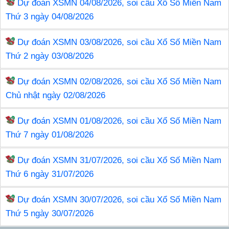
Dự đoán XSMN 04/08/2026, soi cầu Xổ Số Miền Nam
Thứ 3 ngày 04/08/2026
Dự đoán XSMN 03/08/2026, soi cầu Xổ Số Miền Nam
Thứ 2 ngày 03/08/2026
Dự đoán XSMN 02/08/2026, soi cầu Xổ Số Miền Nam
Chủ nhật ngày 02/08/2026
Dự đoán XSMN 01/08/2026, soi cầu Xổ Số Miền Nam
Thứ 7 ngày 01/08/2026
Dự đoán XSMN 31/07/2026, soi cầu Xổ Số Miền Nam
Thứ 6 ngày 31/07/2026
Dự đoán XSMN 30/07/2026, soi cầu Xổ Số Miền Nam
Thứ 5 ngày 30/07/2026