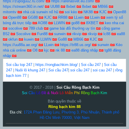
https://zupoguu2.ru.com/
https://arenasvet.eu.com/
https://stream360.in.net/
UU88
8xbet
8xbet
MB66
mitomtv
nhà cái sunwin nổ hũ
soi kèo
NK88
KJC
Open88
Open88
GG88
KJC
RR88
LLwin
LLwin
xem tỷ số
bóng đá trực tiếp
AO88
LLWIN
go88
8XBET
keo nha cai
socolive
789 club
game bài đổi thưởng uy tín
cổng game
B52
Socolive
Fun88
sunwin
rikvip
rikvip
lc88
ea88
okfun
kuwin
LLWIN
Go88
MB66
KJC
https://uu88a.ae.org/
LLwin
https://tr88.us.org/
sunwin
Kèo
nhà cái online
O8
kjc
nk 88
ea88 đăng nhập
tg88 đăng
nhập
Soi cầu top 247
|
https://rongbachkim.blog/
|
Soi cầu 247
|
Soi cầu
247
|
Nuôi lô khung 247
|
Soi cầu 247
|
soi cầu 247
|
soi cau 247
|
rồng
bạch kim 77
|
© 2017 - 2018 |
Soi Cầu Rồng Bạch Kim
S
o
i
C
ầ
u
L
ô
Đ
ề
&
N
u
ô
i
L
ô
M
i
ễ
n
P
h
í
R
ồ
n
g
B
ạ
c
h
K
i
m
Bản quyền thuộc về
Rồng bạch kim 88
Địa chỉ:
172A Phan Đăng Lưu, Phường 3, Phú Nhuận, Thành phố
Hồ Chí Minh 70000, Việt Nam