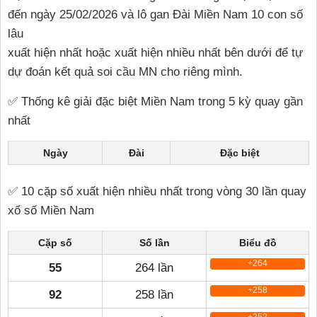
đến ngày 25/02/2026 và lô gan Đài Miền Nam 10 con số
lâu
xuất hiện nhất hoặc xuất hiện nhiều nhất bên dưới để tự
dự đoán kết quả soi cầu MN cho riêng mình.
✅ Thống kê giải đặc biệt Miền Nam trong 5 kỳ quay gần
nhất
Ngày
Đài
Đặc biệt
✅ 10 cặp số xuất hiện nhiều nhất trong vòng 30 lần quay
xổ số Miền Nam
Cặp số
Số lần
Biểu đồ
+264
55
264 lần
+258
92
258 lần