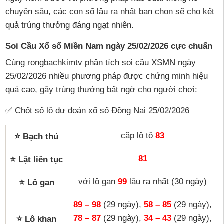
chuyên sâu, các con số lâu ra nhất bạn chọn sẽ cho kết
quả trúng thưởng đáng ngạt nhiên.
Soi Cầu Xổ số Miền Nam ngày 25/02/2026 cực chuẩn
Cùng rongbachkimtv phân tích soi cầu XSMN ngày
25/02/2026 nhiều phương pháp được chứng minh hiệu
quả cao, gây trúng thưởng bất ngờ cho người chơi:
✅ Chốt số lô dự đoán xổ số Đồng Nai 25/02/2026
cặp lô tô
83
⭐️ Bạch thủ
81
⭐️ Lật liên tục
với lô gan
99
lâu ra nhất (30 ngày)
⭐️ Lô gan
89 – 98
(29 ngày),
58 – 85
(29 ngày),
78 – 87
(29 ngày),
34 – 43
(29 ngày),
⭐️ Lô khan