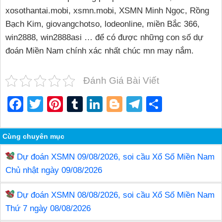
xosothantai.mobi, xsmn.mobi, XSMN Minh Ngọc, Rồng
Bạch Kim, giovangchotso, lodeonline, miền Bắc 366,
win2888, win2888asi … để có được những con số dự
đoán Miền Nam chính xác nhất chúc mn may nắm.
Đánh Giá Bài Viết
F
T
Pi
T
Li
Bl
T
S
a
wi
nt
u
n
o
el
h
c
tt
er
m
k
g
e
ar
Cùng chuyên mục
e
er
e
bl
e
g
gr
e
Dự đoán XSMN 09/08/2026, soi cầu Xổ Số Miền Nam
b
st
r
dI
er
a
Chủ nhật ngày 09/08/2026
o
n
m
Dự đoán XSMN 08/08/2026, soi cầu Xổ Số Miền Nam
o
Thứ 7 ngày 08/08/2026
k