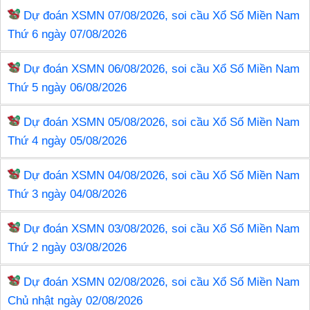
Dự đoán XSMN 07/08/2026, soi cầu Xổ Số Miền Nam
Thứ 6 ngày 07/08/2026
Dự đoán XSMN 06/08/2026, soi cầu Xổ Số Miền Nam
Thứ 5 ngày 06/08/2026
Dự đoán XSMN 05/08/2026, soi cầu Xổ Số Miền Nam
Thứ 4 ngày 05/08/2026
Dự đoán XSMN 04/08/2026, soi cầu Xổ Số Miền Nam
Thứ 3 ngày 04/08/2026
Dự đoán XSMN 03/08/2026, soi cầu Xổ Số Miền Nam
Thứ 2 ngày 03/08/2026
Dự đoán XSMN 02/08/2026, soi cầu Xổ Số Miền Nam
Chủ nhật ngày 02/08/2026