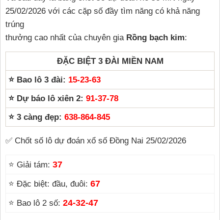
25/02/2026 với các cặp số đầy tìm năng có khả năng
trúng
thưởng cao nhất của chuyên gia
Rồng bạch kim
:
ĐẶC BIỆT 3 ĐÀI MIỀN NAM
⭐️ Bao lô 3 đài:
15-23-63
⭐️ Dự báo lô xiên 2:
91-37-78
⭐️ 3 càng đẹp:
638-864-845
✅ Chốt số lô dự đoán xổ số Đồng Nai 25/02/2026
37
⭐️ Giải tám:
67
⭐️ Đặc biệt: đầu, đuôi:
24-32-47
⭐️ Bao lô 2 số: