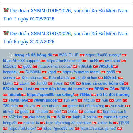
Dự đoán XSMN 01/08/2026, soi cầu Xổ Số Miền Nam
Thứ 7 ngày 01/08/2026
Dự đoán XSMN 31/07/2026, soi cầu Xổ Số Miền Nam
Thứ 6 ngày 31/07/2026
trang cá độ bóng đá
IWIN CLUB
https://fun88.supply/
https://fun88.support/
https://fun88.social/
Fun88
iwin club
b52club
go88
https://7mcn.co.bz/
789club
789club
bongdalu
SUNWIN
kqbd
https://sunwinn.team/
go88
sunwin
Kèo nhà cái
Kèo nhà cái
Lô đề online
b52club
LLwin
LLwin
Jun88
78win
O8
trang cá cược bóng đá
B52club
LLwin
trực tiếp bóng đá socolive
RR88
O8
RR88
hitclub
https://open88.marketing/
789bet
nổ hũ đổi thưởng
78win.love
78win.soccer
sun win
hitclub
iwin
iwin
789 club
rik vip
keo nha cai
game bài đổi thưởng
sun win
rik vip
go88
hit club
b52
QS88
sunwin
kèo nhà cái 5
b52club
kèo bóng đá
lô đề
đánh đề online
trang cá cược
bóng đá
cakhia tv
trực tiếp bóng đá socolive
xoilac tv
QS88
https://o8.forex/
https://good88.tw/
https://suntzu.jp.net/