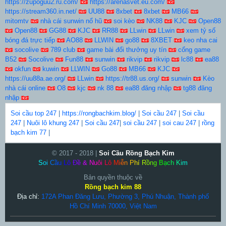
https://zupoguu2.ru.com/
https://arenasvet.eu.com/
https://stream360.in.net/
UU88
8xbet
8xbet
MB66
mitomtv
nhà cái sunwin nổ hũ
soi kèo
NK88
KJC
Open88
Open88
GG88
KJC
RR88
LLwin
LLwin
xem tỷ số
bóng đá trực tiếp
AO88
LLWIN
go88
8XBET
keo nha cai
socolive
789 club
game bài đổi thưởng uy tín
cổng game
B52
Socolive
Fun88
sunwin
rikvip
rikvip
lc88
ea88
okfun
kuwin
LLWIN
Go88
MB66
KJC
https://uu88a.ae.org/
LLwin
https://tr88.us.org/
sunwin
Kèo
nhà cái online
O8
kjc
nk 88
ea88 đăng nhập
tg88 đăng
nhập
Soi cầu top 247
|
https://rongbachkim.blog/
|
Soi cầu 247
|
Soi cầu
247
|
Nuôi lô khung 247
|
Soi cầu 247
|
soi cầu 247
|
soi cau 247
|
rồng
bạch kim 77
|
© 2017 - 2018 |
Soi Cầu Rồng Bạch Kim
S
o
i
C
ầ
u
L
ô
Đ
ề
&
N
u
ô
i
L
ô
M
i
ễ
n
P
h
í
R
ồ
n
g
B
ạ
c
h
K
i
m
Bản quyền thuộc về
Rồng bạch kim 88
Địa chỉ:
172A Phan Đăng Lưu, Phường 3, Phú Nhuận, Thành phố
Hồ Chí Minh 70000, Việt Nam