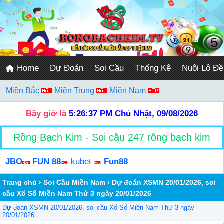
Home
Dự Đoán
Soi Cầu
Thống Kê
Nuôi Lô Đề
Miền Bắc
Miền Trung
Miền Nam
Bây giờ là
5:26:38 PM
Chủ Nhật, 09/08/2026
Rồng Bạch Kim - Soi cầu 247 rồng bạch kim
JBO
FUN 88
kubet
Fun88
Trang chủ
›
Soi Cầu Miền Nam
›
Dự đoán XSMN 20/01/2026, soi
cầu Xổ Số Miền Nam Thứ 3 ngày 20/01/2026
Dự đoán XSMN 20/01/2026, soi cầu Xổ Số Miền Nam Thứ 3 ngày
20/01/2026