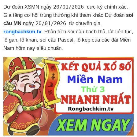
20/01/2026
Dự đoán XSMN ngày
cực kỳ chính xác.
Gia tăng cơ hội trúng thưởng khi tham khảo Dự đoán
soi
20/01/2026
cầu MN
ngày
từ chuyên gia
rongbachkim.tv
. Phân tích soi cầu bạch thủ, lật liên tục,
lô gan, lô khan, soi cầu Pascal, lô kẹp của các đài Miền
Nam hôm nay siêu chuẩn.