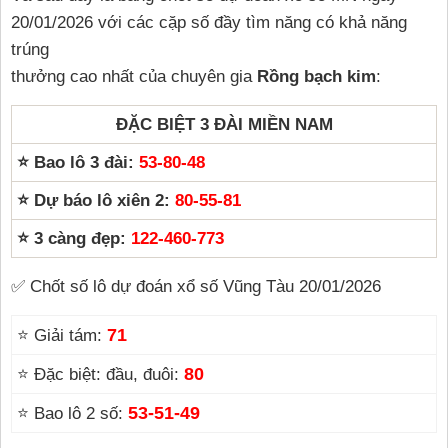
20/01/2026 với các cặp số đầy tìm năng có khả năng
trúng
thưởng cao nhất của chuyên gia
Rồng bạch kim
:
ĐẶC BIỆT 3 ĐÀI MIỀN NAM
⭐️ Bao lô 3 đài:
53-80-48
⭐️ Dự báo lô xiên 2:
80-55-81
⭐️ 3 càng đẹp:
122-460-773
✅ Chốt số lô dự đoán xổ số Vũng Tàu 20/01/2026
71
⭐️ Giải tám:
80
⭐️ Đặc biệt: đầu, đuôi:
53-51-49
⭐️ Bao lô 2 số: