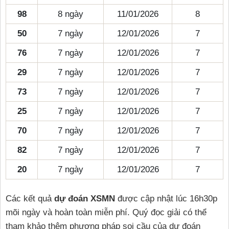
98
8 ngày
11/01/2026
8
50
7 ngày
12/01/2026
7
76
7 ngày
12/01/2026
7
29
7 ngày
12/01/2026
7
73
7 ngày
12/01/2026
7
25
7 ngày
12/01/2026
7
70
7 ngày
12/01/2026
7
82
7 ngày
12/01/2026
7
20
7 ngày
12/01/2026
7
Các kết quả
dự đoán XSMN
được cập nhật lúc 16h30p
mõi ngày và hoàn toàn miễn phí. Quý đọc giải có thể
tham khảo thêm phương pháp soi cầu của dự đoán