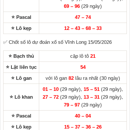
69 – 96
(29 ngày)
⭐️ Pascal
47 – 74
⭐️ Lô kẹp
12 – 43 – 68 – 33
✅ Chốt số lô dự đoán xổ số Vĩnh Long 15/05/2026
⭐️ Bạch thủ
cặp lô tô
21
⭐️ Lật liên tục
54
⭐️ Lô gan
với lô gan
82
lâu ra nhất (30 ngày)
01 – 10
(29 ngày),
15 – 51
(29 ngày),
⭐️ Lô khan
27 – 72
(29 ngày),
13 – 31
(29 ngày),
79 – 97
(29 ngày)
⭐️ Pascal
40 – 04
⭐️ Lô kẹp
15 – 37 – 36 – 26