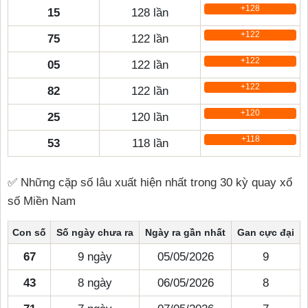
+128
15
128 lần
+122
75
122 lần
+122
05
122 lần
+122
82
122 lần
+120
25
120 lần
+118
53
118 lần
✅ Những cặp số lâu xuất hiện nhất trong 30 kỳ quay xổ
số Miền Nam
Con số
Số ngày chưa ra
Ngày ra gần nhất
Gan cực đại
67
9 ngày
05/05/2026
9
43
8 ngày
06/05/2026
8