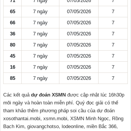
71
7 ngày
07/05/2026
7
65
7 ngày
07/05/2026
7
66
7 ngày
07/05/2026
7
36
7 ngày
07/05/2026
7
80
7 ngày
07/05/2026
7
45
7 ngày
07/05/2026
7
16
7 ngày
07/05/2026
7
85
7 ngày
07/05/2026
7
Các kết quả
dự đoán XSMN
được cập nhật lúc 16h30p
mõi ngày và hoàn toàn miễn phí. Quý đọc giải có thể
tham khảo thêm phương pháp soi cầu của dự đoán
xosothantai.mobi, xsmn.mobi, XSMN Minh Ngọc, Rồng
Bạch Kim, giovangchotso, lodeonline, miền Bắc 366,