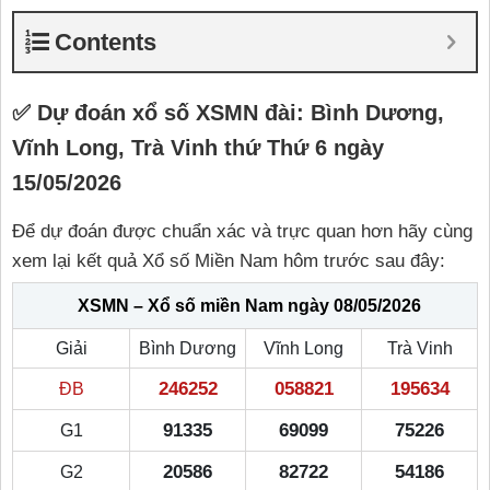
Contents
✅ Dự đoán xổ số XSMN đài: Bình Dương,
Vĩnh Long, Trà Vinh thứ Thứ 6 ngày
15/05/2026
Để dự đoán được chuẩn xác và trực quan hơn hãy cùng
xem lại kết quả Xổ số Miền Nam hôm trước sau đây:
XSMN – Xổ số miền Nam ngày 08/05/2026
Giải
Bình Dương
Vĩnh Long
Trà Vinh
246252
058821
195634
ĐB
91335
69099
75226
G1
20586
82722
54186
G2