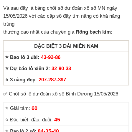
Và sau đây là bảng chốt số dự đoán xổ số MN ngày
15/05/2026 với các cặp số đầy tìm năng có khả năng
trúng
thưởng cao nhất của chuyên gia
Rồng bạch kim
:
ĐẶC BIỆT 3 ĐÀI MIỀN NAM
⭐️ Bao lô 3 đài:
43-92-86
⭐️ Dự báo lô xiên 2:
32-90-33
⭐️ 3 càng đẹp:
207-287-397
✅ Chốt số lô dự đoán xổ số Bình Dương 15/05/2026
60
⭐️ Giải tám:
45
⭐️ Đặc biệt: đầu, đuôi:
84-35-48
⭐️ Bao lô 2 số: