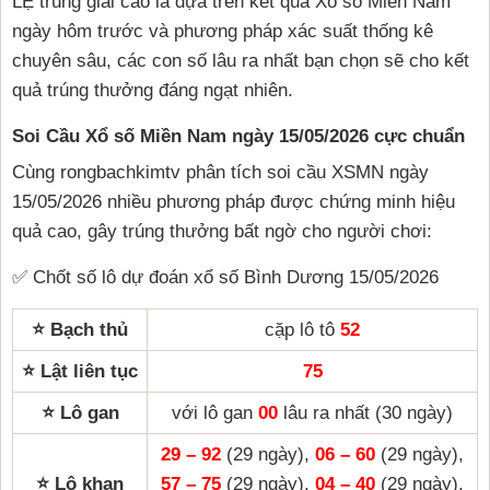
LỆ trúng giải cao là dựa trên kết quả Xổ số Miền Nam
ngày hôm trước và phương pháp xác suất thống kê
chuyên sâu, các con số lâu ra nhất bạn chọn sẽ cho kết
quả trúng thưởng đáng ngạt nhiên.
Soi Cầu Xổ số Miền Nam ngày 15/05/2026 cực chuẩn
Cùng rongbachkimtv phân tích soi cầu XSMN ngày
15/05/2026 nhiều phương pháp được chứng minh hiệu
quả cao, gây trúng thưởng bất ngờ cho người chơi:
✅ Chốt số lô dự đoán xổ số Bình Dương 15/05/2026
⭐️ Bạch thủ
cặp lô tô
52
⭐️ Lật liên tục
75
⭐️ Lô gan
với lô gan
00
lâu ra nhất (30 ngày)
29 – 92
(29 ngày),
06 – 60
(29 ngày),
⭐️ Lô khan
57 – 75
(29 ngày),
04 – 40
(29 ngày),