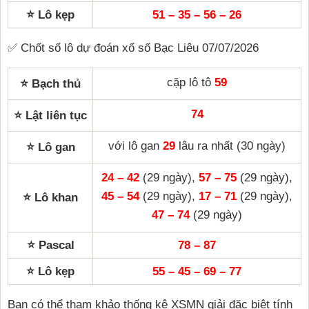
⭐️ Lô kẹp
51 – 35 – 56 – 26
✅ Chốt số lô dự đoán xổ số Bạc Liêu 07/07/2026
cặp lô tô
59
⭐️ Bạch thủ
74
⭐️ Lật liên tục
với lô gan
29
lâu ra nhất (30 ngày)
⭐️ Lô gan
24 – 42
(29 ngày),
57 – 75
(29 ngày),
45 – 54
(29 ngày),
17 – 71
(29 ngày),
⭐️ Lô khan
47 – 74
(29 ngày)
⭐️ Pascal
78 – 87
⭐️ Lô kẹp
55 – 45 – 69 – 77
Bạn có thể tham khảo thống kê XSMN giải đặc biệt tính