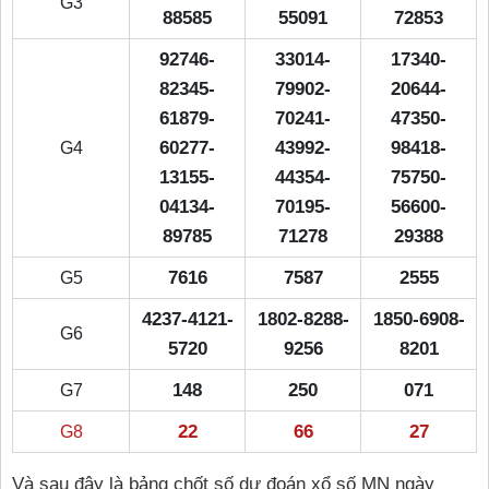
G3
88585
55091
72853
92746-
33014-
17340-
82345-
79902-
20644-
61879-
70241-
47350-
60277-
43992-
98418-
G4
13155-
44354-
75750-
04134-
70195-
56600-
89785
71278
29388
7616
7587
2555
G5
4237-4121-
1802-8288-
1850-6908-
G6
5720
9256
8201
148
250
071
G7
22
66
27
G8
Và sau đây là bảng chốt số dự đoán xổ số MN ngày