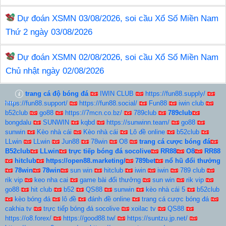
Dự đoán XSMN 03/08/2026, soi cầu Xổ Số Miền Nam
Thứ 2 ngày 03/08/2026
Dự đoán XSMN 02/08/2026, soi cầu Xổ Số Miền Nam
Chủ nhật ngày 02/08/2026
trang cá độ bóng đá
IWIN CLUB
https://fun88.supply/
https://fun88.support/
https://fun88.social/
Fun88
iwin club
b52club
go88
https://7mcn.co.bz/
789club
789club
bongdalu
SUNWIN
kqbd
https://sunwinn.team/
go88
sunwin
Kèo nhà cái
Kèo nhà cái
Lô đề online
b52club
LLwin
LLwin
Jun88
78win
O8
trang cá cược bóng đá
B52club
LLwin
trực tiếp bóng đá socolive
RR88
O8
RR88
hitclub
https://open88.marketing/
789bet
nổ hũ đổi thưởng
78win
78win
sun win
hitclub
iwin
iwin
789 club
rik vip
keo nha cai
game bài đổi thưởng
sun win
rik vip
go88
hit club
b52
QS88
sunwin
kèo nhà cái 5
b52club
kèo bóng đá
lô đề
đánh đề online
trang cá cược bóng đá
cakhia tv
trực tiếp bóng đá socolive
xoilac tv
QS88
https://o8.forex/
https://good88.tw/
https://suntzu.jp.net/