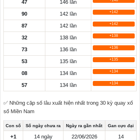
+146
47
146 lần
+142
90
142 lần
+142
87
142 lần
+138
32
138 lần
+136
73
136 lần
+135
53
135 lần
+134
08
134 lần
+134
57
134 lần
✅ Những cặp số lâu xuất hiện nhất trong 30 kỳ quay xổ
số Miền Nam
Con số
Số ngày chưa ra
Ngày ra gần nhất
Gan cực đại
+1
14 ngày
22/06/2026
14