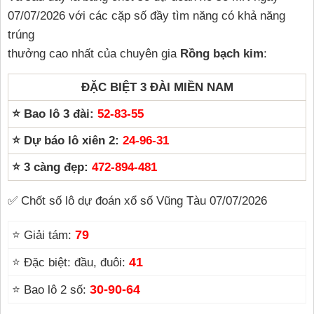
07/07/2026 với các cặp số đầy tìm năng có khả năng
trúng
thưởng cao nhất của chuyên gia
Rồng bạch kim
:
ĐẶC BIỆT 3 ĐÀI MIỀN NAM
⭐️ Bao lô 3 đài:
52-83-55
⭐️ Dự báo lô xiên 2:
24-96-31
⭐️ 3 càng đẹp:
472-894-481
✅ Chốt số lô dự đoán xổ số Vũng Tàu 07/07/2026
79
⭐️ Giải tám:
41
⭐️ Đặc biệt: đầu, đuôi:
30-90-64
⭐️ Bao lô 2 số: