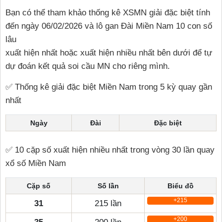
Bạn có thể tham khảo thống kê XSMN giải đặc biệt tính
đến ngày 06/02/2026 và lô gan Đài Miền Nam 10 con số
lâu
xuất hiện nhất hoặc xuất hiện nhiều nhất bên dưới để tự
dự đoán kết quả soi cầu MN cho riêng mình.
✅ Thống kê giải đặc biệt Miền Nam trong 5 kỳ quay gần
nhất
Ngày
Đài
Đặc biệt
✅ 10 cặp số xuất hiện nhiều nhất trong vòng 30 lần quay
xổ số Miền Nam
Cặp số
Số lần
Biểu đồ
+215
31
215 lần
+200