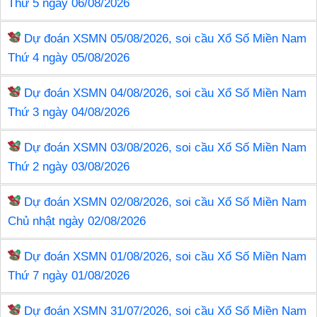
Thứ 5 ngày 06/08/2026
k
Dự đoán XSMN 05/08/2026, soi cầu Xổ Số Miền Nam
Thứ 4 ngày 05/08/2026
Dự đoán XSMN 04/08/2026, soi cầu Xổ Số Miền Nam
Thứ 3 ngày 04/08/2026
Dự đoán XSMN 03/08/2026, soi cầu Xổ Số Miền Nam
Thứ 2 ngày 03/08/2026
Dự đoán XSMN 02/08/2026, soi cầu Xổ Số Miền Nam
Chủ nhật ngày 02/08/2026
Dự đoán XSMN 01/08/2026, soi cầu Xổ Số Miền Nam
Thứ 7 ngày 01/08/2026
Dự đoán XSMN 31/07/2026, soi cầu Xổ Số Miền Nam