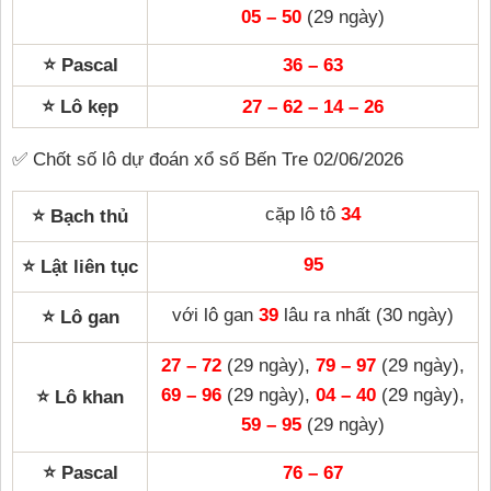
05 – 50
(29 ngày)
⭐️ Pascal
36 – 63
⭐️ Lô kẹp
27 – 62 – 14 – 26
✅ Chốt số lô dự đoán xổ số Bến Tre 02/06/2026
cặp lô tô
34
⭐️ Bạch thủ
95
⭐️ Lật liên tục
với lô gan
39
lâu ra nhất (30 ngày)
⭐️ Lô gan
27 – 72
(29 ngày),
79 – 97
(29 ngày),
69 – 96
(29 ngày),
04 – 40
(29 ngày),
⭐️ Lô khan
59 – 95
(29 ngày)
⭐️ Pascal
76 – 67