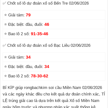
✅ Chốt số lô dự đoán xổ số Bến Tre 02/06/2026
79
⭐️ Giải tám:
46
⭐️ Đặc biệt: đầu, đuôi:
91-35-46
⭐️ Bao lô 2 số:
✅ Chốt số lô dự đoán xổ số Bạc Liêu 02/06/2026
34
⭐️ Giải tám:
34
⭐️ Đặc biệt: đầu, đuôi:
78-30-62
⭐️ Bao lô 2 số:
BÍ KÍP giúp rongbachkim soi cầu Miền Nam 02/06/2026
và các ngày khác đều cho kết quả dự đoán chính xác, TỈ
LỆ trúng giải cao là dựa trên kết quả Xổ số Miền Nam
ngày hôm trước và phương pháp xác suất thống kê