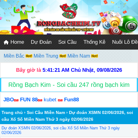
Home
Dự Đoán
Soi Cầu
Thống Kê
Nuôi Lô Đề
Miền Bắc
Miền Trung
Miền Nam
Bây giờ là
5:41:22 AM
Chủ Nhật, 09/08/2026
Rồng Bạch Kim - Soi cầu 247 rồng bạch kim
JBO
FUN 88
kubet
Fun88
Trang chủ
›
Soi Cầu Miền Nam
›
Dự đoán XSMN 02/06/2026, soi
cầu Xổ Số Miền Nam Thứ 3 ngày 02/06/2026
Dự đoán XSMN 02/06/2026, soi cầu Xổ Số Miền Nam Thứ 3 ngày
02/06/2026