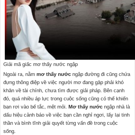
Giải mã giấc mơ thấy nước ngập
Ngoài ra, nằm
mơ thấy nước
ngập đường đi cũng chứa
đựng thông điệp về việc người mơ đang gặp phải khó
khăn về tài chính, chưa tìm được giải pháp. Bên cạnh
đó, quá nhiều áp lực trong cuộc sống cũng có thể khiến
bạn rơi vào bế tắc, mệt mỏi.
Mơ thấy nước
ngập nhà là
dấu hiệu cảnh báo về việc bạn cần nghỉ ngơi, lấy lại tinh
thần và bình tĩnh giải quyết từng vấn đề trong cuộc
sống.