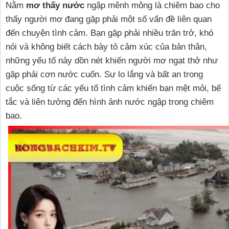
Nằm
mơ thấy nước
ngập mênh mông là chiêm bao cho
thấy người mơ đang gặp phải một số vấn đề liên quan
đến chuyện tình cảm. Bạn gặp phải nhiều trăn trở, khó
nói và không biết cách bày tỏ cảm xúc của bản thân,
những yếu tố này dồn nét khiến người mơ ngạt thở như
gặp phải cơn nước cuốn. Sự lo lắng và bất an trong
cuộc sống từ các yếu tố tình cảm khiến bạn mệt mỏi, bế
tắc và liên tưởng đến hình ảnh nước ngập trong chiêm
bao.