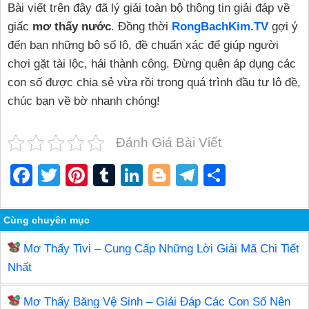
Bài viết trên đây đã lý giải toàn bộ thông tin giải đáp về
giấc
mơ thấy nước
. Đồng thời
RongBachKim.TV
gợi ý
đến bạn những bộ số lô, đề chuẩn xác để giúp người
chơi gặt tài lộc, hái thành công. Đừng quên áp dụng các
con số được chia sẻ vừa rồi trong quá trình đầu tư lô đề,
chúc bạn về bờ nhanh chóng!
Đánh Giá Bài Viết
F
T
Pi
T
Li
Bl
T
S
a
wi
nt
u
n
o
el
h
c
tt
er
m
k
g
e
ar
Cùng chuyên mục
e
er
e
bl
e
g
gr
e
Mơ Thấy Tivi – Cung Cấp Những Lời Giải Mã Chi Tiết
b
st
r
dI
er
a
Nhất
o
n
m
Mơ Thấy Băng Vệ Sinh – Giải Đáp Các Con Số Nên
o