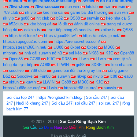
hitclub
https://open88.marketing/
789bet
nổ hũ đổi thưởng
78win.love
78win.soccer
sun win
hitclub
iwin
iwin
789 club
rik vip
keo nha cai
game bài đổi thưởng
sun win
rik vip
go88
hit club
b52
QS88
sunwin
kèo nhà cái 5
b52club
kèo bóng đá
lô đề
đánh đề online
trang cá cược
bóng đá
cakhia tv
trực tiếp bóng đá socolive
xoilac tv
QS88
https://o8.forex/
https://good88.tw/
https://suntzu.jp.net/
https://zupoguu2.ru.com/
https://arenasvet.eu.com/
https://stream360.in.net/
UU88
8xbet
8xbet
MB66
mitomtv
nhà cái sunwin nổ hũ
soi kèo
NK88
KJC
Open88
Open88
GG88
KJC
RR88
LLwin
LLwin
xem tỷ số
bóng đá trực tiếp
AO88
LLWIN
go88
8XBET
keo nha cai
socolive
789 club
game bài đổi thưởng uy tín
cổng game
B52
Socolive
Fun88
sunwin
rikvip
rikvip
lc88
ea88
okfun
kuwin
LLWIN
Go88
MB66
KJC
https://uu88a.ae.org/
LLwin
https://tr88.us.org/
sunwin
Soi cầu top 247
|
https://rongbachkim.blog/
|
Soi cầu 247
|
Soi cầu
247
|
Nuôi lô khung 247
|
Soi cầu 247
|
soi cầu 247
|
soi cau 247
|
rồng
bạch kim 77
|
© 2017 - 2018 |
Soi Cầu Rồng Bạch Kim
S
o
i
C
ầ
u
L
ô
Đ
ề
&
N
u
ô
i
L
ô
M
i
ễ
n
P
h
í
R
ồ
n
g
B
ạ
c
h
K
i
m
Bản quyền thuộc về