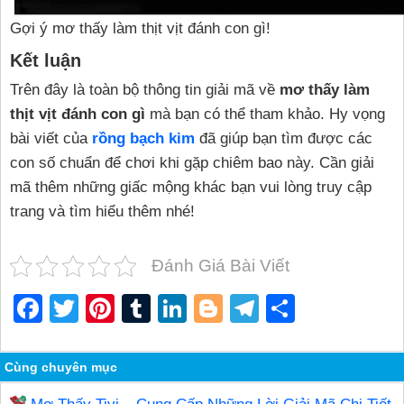
Gợi ý mơ thấy làm thịt vịt đánh con gì!
Kết luận
Trên đây là toàn bộ thông tin giải mã về
mơ thấy làm
thịt vịt đánh con gì
mà bạn có thể tham khảo. Hy vọng
bài viết của
rồng bạch kim
đã giúp bạn tìm được các
con số chuẩn để chơi khi gặp chiêm bao này. Cần giải
mã thêm những giấc mộng khác bạn vui lòng truy cập
trang và tìm hiểu thêm nhé!
Đánh Giá Bài Viết
F
T
Pi
T
Li
Bl
T
S
a
wi
nt
u
n
o
el
h
c
tt
er
m
k
g
e
ar
Cùng chuyên mục
e
er
e
bl
e
g
gr
e