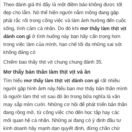
Theo đánh giá thì đây là một điềm báo không được tốt
đẹp cho lắm. Nó thể hiện người nằm mộng đang gặp
phải rắc rối trong công việc và làm ảnh hưởng đến cuộc
sống, tình cảm cá nhân. Do đó khi
mơ thấy làm thịt vịt
đánh con gì
ở tình huống này bạn hãy cẩn trọng hơn
trong việc làm của mình, hạn chế tối đa những sai sót
không đáng có
Chiêm bao thấy thịt vịt chung chung đánh 35.
Mơ thấy bản thân làm thịt vịt và ăn
Tìm hiểu
mơ thấy làm thịt vịt đánh con gì
rất nhiều
người gặp hình ảnh này.Nếu bạn mơ thấy bản thân mình
là người làm thịt vịt sau đó ăn trong bữa nghĩa là vận
may sắp mỉm cười. Những cơ hội để phát triển bản thân
đang rộng mở, từ công việc cho đến học tập hay các
mối quan hệ cá nhân. Những ai đang có ý định đầu tư
kinh doanh hãy mạnh dạn quyết định, đừng chần chừ