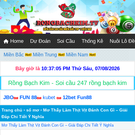
Home
Dự Đoán
Soi Cầu
Thống Kê
Nuôi Lô Đề
Miền Bắc
Miền Trung
Miền Nam
Bây giờ là
10:37:06 PM
Thứ Sáu, 07/08/2026
Rồng Bạch Kim - Soi cầu 247 rồng bạch kim
JBO
FUN 88
kubet
12bet
Fun88
Trang chủ
›
sổ mơ
›
Mơ Thấy Làm Thịt Vịt Đánh Con Gì – Giải
Đáp Chi Tiết Ý Nghĩa
Mơ Thấy Làm Thịt Vịt Đánh Con Gì – Giải Đáp Chi Tiết Ý Nghĩa