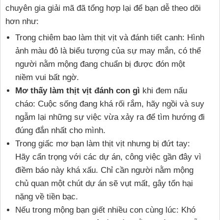
chuyên gia giải mã đã tổng hợp lại để bạn dễ theo dõi
hơn như:
Trong chiêm bao làm thịt vịt và đánh tiết canh: Hình
ảnh màu đỏ là biểu tượng của sự may mắn, có thể
người nằm mộng đang chuẩn bị được đón một
niềm vui bất ngờ.
Mơ thấy làm thịt vịt đánh con gì
khi đem nấu
cháo: Cuộc sống đang khá rối rắm, hãy ngồi và suy
ngẫm lại những sự việc vừa xảy ra để tìm hướng đi
đúng đắn nhất cho mình.
Trong giấc mơ bạn làm thịt vịt nhưng bị đứt tay:
Hãy cẩn trọng với các dự án, công việc gần đây vì
điềm báo này khá xấu. Chỉ cần người nằm mộng
chủ quan một chút dự án sẽ vụt mất, gây tổn hại
nặng về tiền bạc.
Nếu trong mộng bạn giết nhiều con cùng lúc: Khó