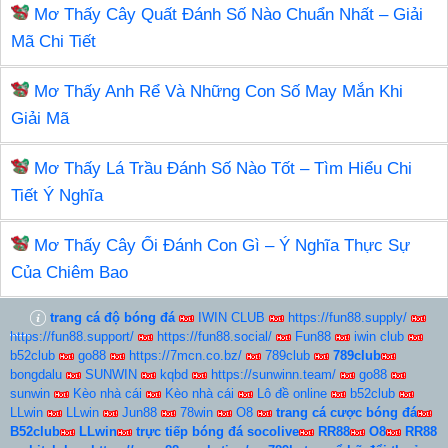
Mơ Thấy Cây Quất Đánh Số Nào Chuẩn Nhất – Giải
Mã Chi Tiết
Mơ Thấy Anh Rể Và Những Con Số May Mắn Khi
Giải Mã
Mơ Thấy Lá Trầu Đánh Số Nào Tốt – Tìm Hiểu Chi
Tiết Ý Nghĩa
Mơ Thấy Cây Ổi Đánh Con Gì – Ý Nghĩa Thực Sự
Của Chiêm Bao
trang cá độ bóng đá
IWIN CLUB
https://fun88.supply/
https://fun88.support/
https://fun88.social/
Fun88
iwin club
b52club
go88
https://7mcn.co.bz/
789club
789club
bongdalu
SUNWIN
kqbd
https://sunwinn.team/
go88
sunwin
Kèo nhà cái
Kèo nhà cái
Lô đề online
b52club
LLwin
LLwin
Jun88
78win
O8
trang cá cược bóng đá
B52club
LLwin
trực tiếp bóng đá socolive
RR88
O8
RR88