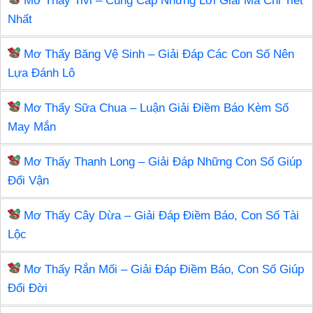
Mơ Thấy Tivi – Cung Cấp Những Lời Giải Mã Chi Tiết
b
st
r
dI
er
a
Nhất
o
n
m
Mơ Thấy Băng Vệ Sinh – Giải Đáp Các Con Số Nên
o
Lựa Đánh Lô
k
Mơ Thấy Sữa Chua – Luận Giải Điềm Báo Kèm Số
May Mắn
Mơ Thấy Thanh Long – Giải Đáp Những Con Số Giúp
Đổi Vận
Mơ Thấy Cây Dừa – Giải Đáp Điềm Báo, Con Số Tài
Lộc
Mơ Thấy Rắn Mối – Giải Đáp Điềm Báo, Con Số Giúp
Đổi Đời