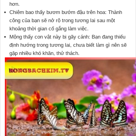
hơn.
Chiêm bao thấy bươm bướm đậu trên hoa: Thành
công của bạn sẽ nở rộ trong tương lai sau một
khoảng thời gian cố gắng làm việc.
Mộng thấy con vật này bị gãy cánh: Bạn đang thiếu
định hướng trong tương lai, chưa biết làm gì nên sẽ
gặp nhiều khó khăn, thử thách.