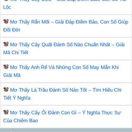
Lộc
Mơ Thấy Rắn Mối – Giải Đáp Điềm Báo, Con Số Giúp
Đổi Đời
Mơ Thấy Cây Quất Đánh Số Nào Chuẩn Nhất – Giải
Mã Chi Tiết
Mơ Thấy Anh Rể Và Những Con Số May Mắn Khi
Giải Mã
Mơ Thấy Lá Trầu Đánh Số Nào Tốt – Tìm Hiểu Chi
Tiết Ý Nghĩa
Mơ Thấy Cây Ổi Đánh Con Gì – Ý Nghĩa Thực Sự
Của Chiêm Bao