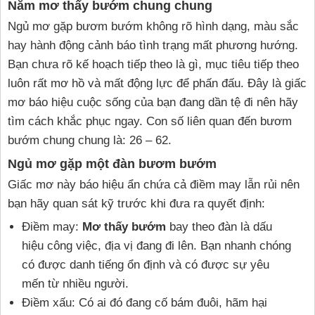
Nằm mơ thấy bướm chung chung
Ngủ mơ gặp bươm bướm không rõ hình dạng, màu sắc
hay hành động cảnh báo tình trạng mất phương hướng.
Bạn chưa rõ kế hoạch tiếp theo là gì, mục tiêu tiếp theo
luôn rất mơ hồ và mất động lực để phấn đấu. Đây là giấc
mơ báo hiệu cuộc sống của bạn đang dần tệ đi nên hãy
tìm cách khắc phục ngay. Con số liên quan đến bươm
bướm chung chung là: 26 – 62.
Ngủ mơ gặp một đàn bươm bướm
Giấc mơ này báo hiệu ẩn chứa cả điềm may lẫn rủi nên
bạn hãy quan sát kỹ trước khi đưa ra quyết định:
Điềm may:
Mơ thấy bướm
bay theo đàn là dấu
hiệu công việc, địa vị đang đi lên. Bạn nhanh chóng
có được danh tiếng ổn định và có được sự yêu
mến từ nhiều người.
Điềm xấu: Có ai đó đang cố bám đuôi, hãm hại