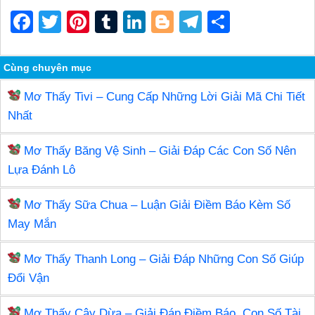
F
T
Pi
T
Li
Bl
T
S
a
wi
nt
u
n
o
el
h
c
tt
er
m
k
g
e
ar
Cùng chuyên mục
e
er
e
bl
e
g
gr
e
Mơ Thấy Tivi – Cung Cấp Những Lời Giải Mã Chi Tiết
b
st
r
dI
er
a
Nhất
o
n
m
Mơ Thấy Băng Vệ Sinh – Giải Đáp Các Con Số Nên
o
Lựa Đánh Lô
k
Mơ Thấy Sữa Chua – Luận Giải Điềm Báo Kèm Số
May Mắn
Mơ Thấy Thanh Long – Giải Đáp Những Con Số Giúp
Đổi Vận
Mơ Thấy Cây Dừa – Giải Đáp Điềm Báo, Con Số Tài