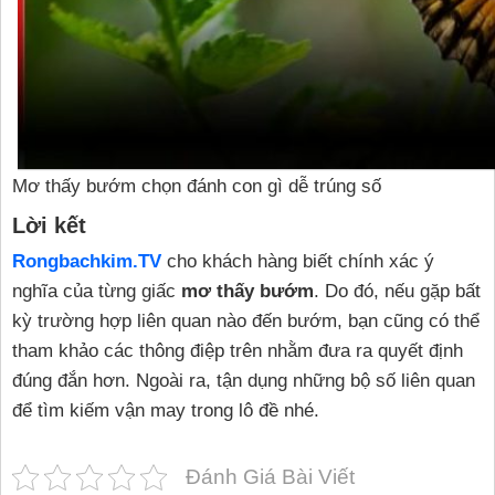
Mơ thấy bướm chọn đánh con gì dễ trúng số
Lời kết
Rongbachkim.TV
cho khách hàng biết chính xác ý
nghĩa của từng giấc
mơ thấy bướm
. Do đó, nếu gặp bất
kỳ trường hợp liên quan nào đến bướm, bạn cũng có thể
tham khảo các thông điệp trên nhằm đưa ra quyết định
đúng đắn hơn. Ngoài ra, tận dụng những bộ số liên quan
để tìm kiếm vận may trong lô đề nhé.
Đánh Giá Bài Viết