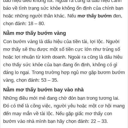
báo hiệu điều không tốt. Ngoài ra cũng là dấu hiệu cảnh
báo về tình trạng sức khỏe không ổn định của chính bạn
hoặc những người thân khác. Nếu
mơ thấy bướm
đen,
chọn đánh: 18 – 80.
Nằm mơ thấy bướm vàng
Con bướm vàng là dấu hiệu của tiền tài, lợi lộc. Người
mơ thấy sẽ thu được một số tiền cực lớn như trúng số
hoặc lợi nhuận từ kinh doanh. Ngoài ra cũng là dấu hiệu
cho thấy sức khỏe của bạn đang ổn định, không có gì
đáng lo ngại. Trong trường hợp ngủ mơ gặp bươm bướm
vàng, chọn đánh: 53 – 35.
Nằm mơ thấy bướm bay vào nhà
Những điều mới mẻ đang chờ đón bạn trong tương lai.
Đó có thể là công việc, người yêu hoặc một cơ hội mang
đến may mắn về tài lộc. Nếu gặp giấc mơ thấy con
bướm vào nhà mình bạn hãy chọn đánh: 22 – 33.