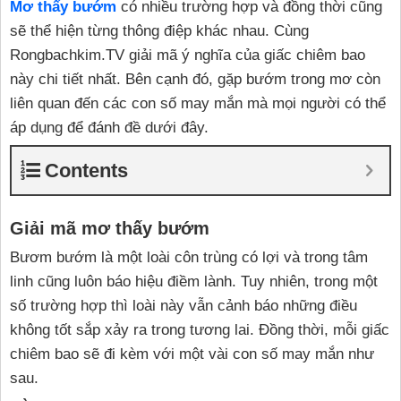
Mơ thấy bướm
có nhiều trường hợp và đồng thời cũng
sẽ thể hiện từng thông điệp khác nhau. Cùng
Rongbachkim.TV giải mã ý nghĩa của giấc chiêm bao
này chi tiết nhất. Bên cạnh đó, gặp bướm trong mơ còn
liên quan đến các con số may mắn mà mọi người có thể
áp dụng để đánh đề dưới đây.
Contents
Giải mã mơ thấy bướm
Bươm bướm là một loài côn trùng có lợi và trong tâm
linh cũng luôn báo hiệu điềm lành. Tuy nhiên, trong một
số trường hợp thì loài này vẫn cảnh báo những điều
không tốt sắp xảy ra trong tương lai. Đồng thời, mỗi giấc
chiêm bao sẽ đi kèm với một vài con số may mắn như
sau.