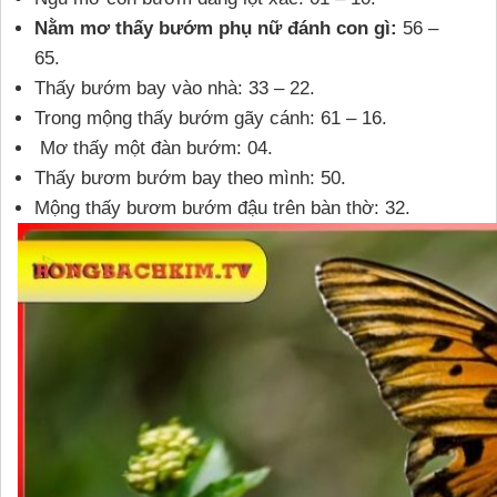
Nằm mơ thấy bướm phụ nữ đánh con gì:
56 –
65.
Thấy bướm bay vào nhà: 33 – 22.
Trong mộng thấy bướm gãy cánh: 61 – 16.
Mơ thấy một đàn bướm: 04.
Thấy bươm bướm bay theo mình: 50.
Mộng thấy bươm bướm đậu trên bàn thờ: 32.