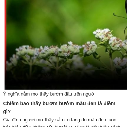
Ý nghĩa nằm mơ thấy bướm đậu trên người
Chiêm bao thấy bươm bướm màu đen là điềm
gì?
Gia đình người mơ thấy sắp có tang do màu đen luôn