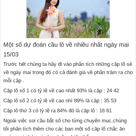
Một số dự đoán cầu lô về nhiều nhất ngày mai
15/03
Trước hết chúng ta hãy đi vào phân tích những cặp lô sẻ
về ngày mai trong đó có cả đánh giá về phân trăm ra cho
mỗi cặp .
Cặp lô số 1 có tỷ lệ về cao nhất 93% là cặp : 24 42
Cặp lô số 2 có tỷ lệ về cao nhì 89% là cặp : 35 53
Cặp lô thứ 3 có tỷ lệ ra 84% đó là cặp lô : 16 61
Ngoài việc soi cầu bắt số cho từng chuyên mục.chúng
tôi phân tích thêm cho các bạn một số cặp lô chắc ăn