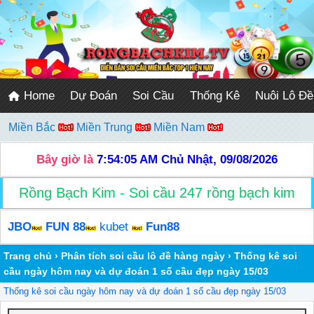
Home
Dự Đoán
Soi Cầu
Thống Kê
Nuôi Lô Đề
Miền Bắc
Miền Trung
Miền Nam
Bây giờ là
7:54:06 AM
Chủ Nhật, 09/08/2026
Rồng Bạch Kim - Soi cầu 247 rồng bạch kim
JBO
FUN 88
kubet
Fun88
Trang chủ
›
Phân tích soi cầu lô đề hàng ngày
›
Thống kê soi
cầu ngày hôm nay và dự đoán 1 số cầu đẹp ngày 15/03
Thống kê soi cầu ngày hôm nay và dự đoán 1 số cầu đẹp ngày 15/03