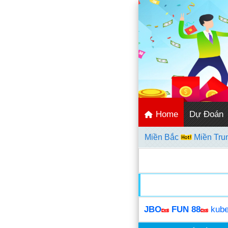
Home
Dự Đoán
Miền Bắc
Miền Tr
JBO
FUN 88
kube