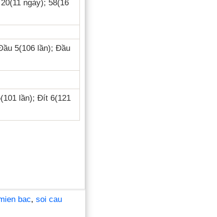
 20(11 ngày); 58(16
 Đầu 5(106 lần); Đầu
5(101 lần); Đít 6(121
 mien bac
,
soi cau