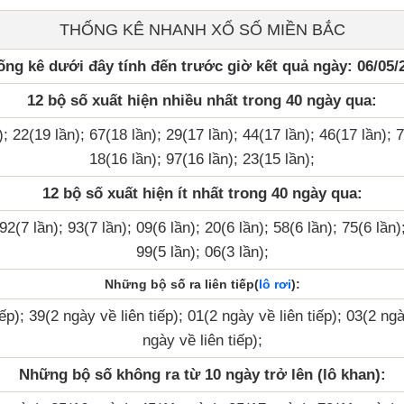
THỐNG KÊ NHANH XỔ SỐ MIỀN BẮC
ống kê dưới đây tính đến trước giờ kết quả ngày: 06/05/
12 bộ số xuất hiện nhiều nhất trong 40 ngày qua:
); 22(19 lần); 67(18 lần); 29(17 lần); 44(17 lần); 46(17 lần); 7
18(16 lần); 97(16 lần); 23(15 lần);
12 bộ số xuất hiện ít nhất trong 40 ngày qua:
92(7 lần); 93(7 lần); 09(6 lần); 20(6 lần); 58(6 lần); 75(6 lần)
99(5 lần); 06(3 lần);
Những bộ số ra liên tiếp(
lô rơi
):
ếp); 39(2 ngày về liên tiếp); 01(2 ngày về liên tiếp); 03(2 ngà
ngày về liên tiếp);
Những bộ số không ra từ 10 ngày trở lên (lô khan):