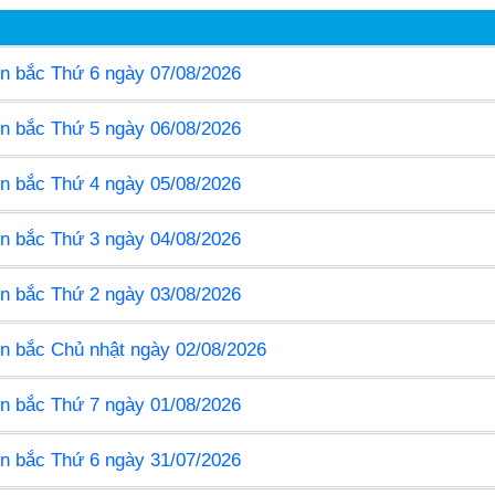
r
dI
er
a
n
m
n bắc Thứ 6 ngày 07/08/2026
n bắc Thứ 5 ngày 06/08/2026
n bắc Thứ 4 ngày 05/08/2026
n bắc Thứ 3 ngày 04/08/2026
n bắc Thứ 2 ngày 03/08/2026
n bắc Chủ nhật ngày 02/08/2026
n bắc Thứ 7 ngày 01/08/2026
n bắc Thứ 6 ngày 31/07/2026