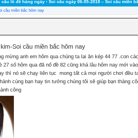
i cầu lô đề hàng ngày
›
Soi cầu ngày 06-05-2018 – Soi cầu miền 
oi cầu miền bắc hôm nay
 kim-Soi cầu miền bắc hôm nay
g mừng anh em hôm qua chúng ta lại ăn kép 44 77 .con các l
 đè 27 số hôm qua đã nổ đề 82 cũng khá lâu hôm nay mới và
ạy thì nó sẽ chạy liên tục mong tất cả mọi người chơi đều t
 hành cùng bạn hay tin tưởng chúng tôi sẽ giúp bạn thàng c
hành công