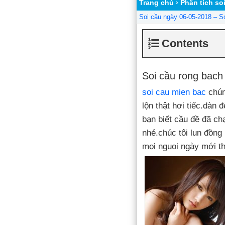
Trang chủ
›
Phân tích so
Soi cầu ngày 06-05-2018 – S
Contents
Soi cầu rong bach
soi cau mien bac
chún
lộn thật hơi tiếc.dàn
bạn biết cầu đề đã ch
nhé.chúc tôi lun đồng
mọi nguoi ngày mới t