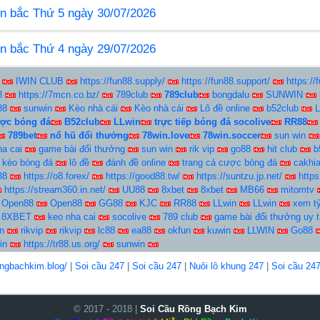
n bắc Thứ 5 ngày 30/07/2026
n bắc Thứ 4 ngày 29/07/2026
IWIN CLUB
https://fun88.supply/
https://fun88.support/
https://
8
https://7mcn.co.bz/
789club
789club
bongdalu
SUNWIN
88
sunwin
Kèo nhà cái
Kèo nhà cái
Lô đề online
b52club
L
ược bóng đá
B52club
LLwin
trực tiếp bóng đá socolive
RR88
789bet
nổ hũ đổi thưởng
78win.love
78win.soccer
sun win
ha cai
game bài đổi thưởng
sun win
rik vip
go88
hit club
b
kèo bóng đá
lô đề
đánh đề online
trang cá cược bóng đá
cakhia
88
https://o8.forex/
https://good88.tw/
https://suntzu.jp.net/
http
https://stream360.in.net/
UU88
8xbet
8xbet
MB66
mitomtv
Open88
Open88
GG88
KJC
RR88
LLwin
LLwin
xem tỷ
8XBET
keo nha cai
socolive
789 club
game bài đổi thưởng uy t
n
rikvip
rikvip
lc88
ea88
okfun
kuwin
LLWIN
Go88
in
https://tr88.us.org/
sunwin
ongbachkim.blog/
|
Soi cầu 247
|
Soi cầu 247
|
Nuôi lô khung 247
|
Soi cầu 24
© 2017 - 2018 |
Soi Cầu Rồng Bạch Kim