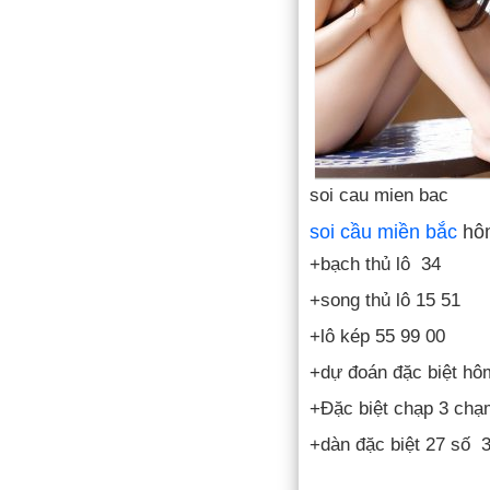
soi cau mien bac
soi cầu miền bắc
hô
+bạch thủ lô 34
+song thủ lô 15 51
+lô kép 55 99 00
+dự đoán đặc biệt hô
+Đặc biệt chạp 3 chạ
+dàn đặc biệt 27 số 3