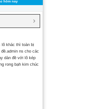
bắc hôm nay
ô khác thì toàn bị
o đề.admin ns cho các
ay dàn đề với lô kép
ông rong bạh kim chúc