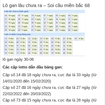
Lô gan lâu chưa ra – Soi cầu miền bắc 68
lô gan ngày 30-06
Các cặp lotto dẫn đầu bảng gan:
Cặp số 14 đã 18 ngày chưa ra, cực đại là 33 ngày (từ
14/01/2020 đến 15/02/2020)
Cặp số 27 đã 16 ngày chưa ra, cực đại là 27 ngày (từ
22/02/2022 đến 20/03/2022)
Cặp số 73 đã 15 ngày chưa ra, cực đại là 28 ngày (từ