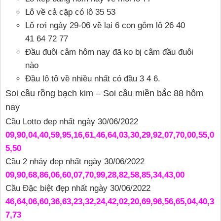
Lô về cả cặp có lô 35 53
Lô rơi ngày 29-06 về lại 6 con gôm lô 26 40
41 64 72 77
Đầu đuôi câm hôm nay đã ko bị câm đầu đuôi
nào
Đầu lô tô về nhiều nhất có đầu 3 4 6.
Soi cầu rồng bạch kim – Soi cầu miền bắc 88 hôm
nay
Cầu Lotto đẹp nhất ngày 30/06/2022
09,90,04,40,59,95,16,61,46,64,03,30,29,92,07,70,00,55,0
5,50
Cầu 2 nháy đẹp nhất ngày 30/06/2022
09,90,68,86,06,60,07,70,99,28,82,58,85,34,43,00
Cầu Đặc biệt đẹp nhất ngày 30/06/2022
46,64,06,60,36,63,23,32,24,42,02,20,69,96,56,65,04,40,3
7,73