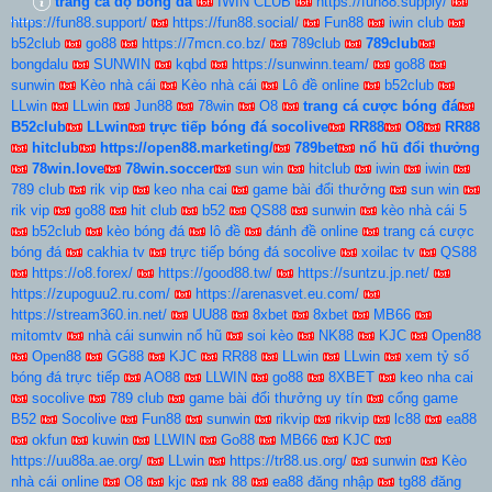
trang cá độ bóng đá
IWIN CLUB
https://fun88.supply/
https://fun88.support/
https://fun88.social/
Fun88
iwin club
b52club
go88
https://7mcn.co.bz/
789club
789club
bongdalu
SUNWIN
kqbd
https://sunwinn.team/
go88
sunwin
Kèo nhà cái
Kèo nhà cái
Lô đề online
b52club
LLwin
LLwin
Jun88
78win
O8
trang cá cược bóng đá
B52club
LLwin
trực tiếp bóng đá socolive
RR88
O8
RR88
hitclub
https://open88.marketing/
789bet
nổ hũ đổi thưởng
78win.love
78win.soccer
sun win
hitclub
iwin
iwin
789 club
rik vip
keo nha cai
game bài đổi thưởng
sun win
rik vip
go88
hit club
b52
QS88
sunwin
kèo nhà cái 5
b52club
kèo bóng đá
lô đề
đánh đề online
trang cá cược
bóng đá
cakhia tv
trực tiếp bóng đá socolive
xoilac tv
QS88
https://o8.forex/
https://good88.tw/
https://suntzu.jp.net/
https://zupoguu2.ru.com/
https://arenasvet.eu.com/
https://stream360.in.net/
UU88
8xbet
8xbet
MB66
mitomtv
nhà cái sunwin nổ hũ
soi kèo
NK88
KJC
Open88
Open88
GG88
KJC
RR88
LLwin
LLwin
xem tỷ số
bóng đá trực tiếp
AO88
LLWIN
go88
8XBET
keo nha cai
socolive
789 club
game bài đổi thưởng uy tín
cổng game
B52
Socolive
Fun88
sunwin
rikvip
rikvip
lc88
ea88
okfun
kuwin
LLWIN
Go88
MB66
KJC
https://uu88a.ae.org/
LLwin
https://tr88.us.org/
sunwin
Kèo
nhà cái online
O8
kjc
nk 88
ea88 đăng nhập
tg88 đăng