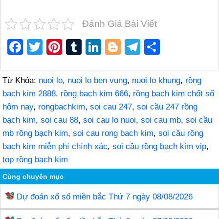
Đánh Giá Bài Viết
F
T
Pi
T
Li
Bl
T
S
a
wi
nt
u
n
o
el
h
c
tt
er
m
k
g
e
ar
Từ Khóa:
nuoi lo
,
nuoi lo ben vung
,
nuoi lo khung
,
rồng
e
er
e
bl
e
g
gr
e
bạch kim 2888
,
rồng bạch kim 666
,
rồng bạch kim chốt số
b
st
r
dI
er
a
hôm nay
,
rongbachkim
,
soi cau 247
,
soi cầu 247 rồng
bạch kim
,
soi cau 88
,
soi cau lo nuoi
,
soi cau mb
,
soi cầu
o
n
m
mb rồng bạch kim
,
soi cau rong bach kim
,
soi cầu rồng
o
bạch kim miễn phí chính xác
,
soi cầu rồng bạch kim vip
,
k
top rồng bạch kim
Cùng chuyên mục
Dự đoán xổ số miền bắc Thứ 7 ngày 08/08/2026