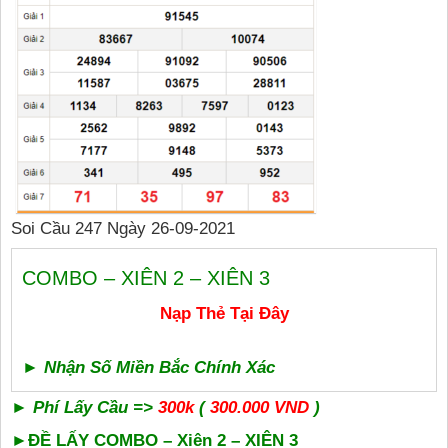
Soi Cầu 247 Ngày 26-09-2021
COMBO – XIÊN 2 – XIÊN 3
Nạp Thẻ Tại Đây
►
Nhận Số Miền Bắc Chính Xác
►
Phí Lấy Cầu =>
300k
(
300.000 VND
)
►ĐỀ LẤY COMBO – Xiên 2 – XIÊN 3