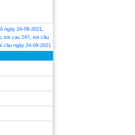
lô ngày 24-09-2021
,
u
,
soi cau 247
,
soi cầu
oi cầu ngày 24-09-2021