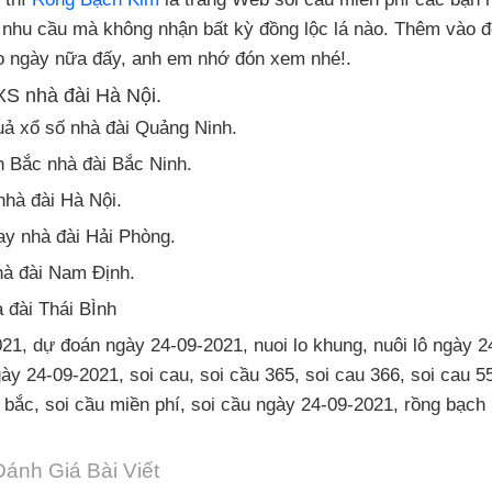
nhu cầu mà không nhận bất kỳ đồng lộc lá nào. Thêm vào đ
eo ngày nữa đấy, anh em nhớ đón xem nhé!.
S nhà đài Hà Nội.
uả xổ số nhà đài Quảng Ninh.
n Bắc nhà đài Bắc Ninh.
nhà đài Hà Nội.
ay nhà đài Hải Phòng.
à đài Nam Định.
 đài Thái BÌnh
21, dự đoán ngày 24-09-2021, nuoi lo khung, nuôi lô ngày 2
ày 24-09-2021, soi cau, soi cầu 365, soi cau 366, soi cau 55
 bắc, soi cầu miền phí, soi cầu ngày 24-09-2021, rồng bạch
Đánh Giá Bài Viết