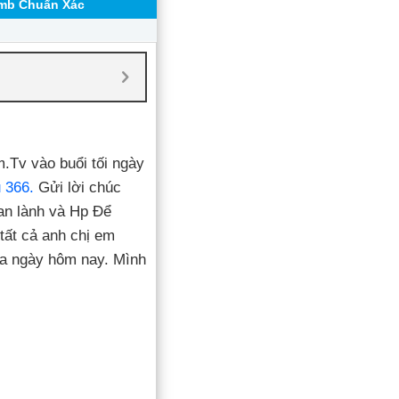
smb Chuẩn Xác
.Tv vào buổi tối ngày
u 366.
Gửi lời chúc
 an lành và Hp Để
tất cả anh chị em
ủa ngày hôm nay. Mình