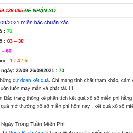
59.138.065
ĐỂ NHẬN SỐ
/09/2021 miền bắc chuẩn xác
ô :
70
ô :
03 – 30
 – 60
ạm :
1 / 4 / 5
ngày: 22/09-26/09/2021 :
70
những
dự đoán kết quả
. Chỉ mang tính chất tham khảo, cảm 
uôn luôn may mắn và phát tài. !!!
 Bắc trang thống kê phân tích kết quả xổ số miễn phí hằng 
quả mở thưởng xổ số miễn phí hôm nay , kết quả xổ số miền
 Ngày Trong Tuần Miễn Phí
 thì
Rồng Bạch Kim
là trang Web soi cầu miễn phí các bạn 