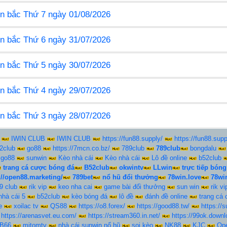
n bắc Thứ 7 ngày 01/08/2026
n bắc Thứ 6 ngày 31/07/2026
n bắc Thứ 5 ngày 30/07/2026
n bắc Thứ 4 ngày 29/07/2026
n bắc Thứ 3 ngày 28/07/2026
IWIN CLUB
IWIN CLUB
https://fun88.supply/
https://fun88.supp
2club
go88
https://7mcn.co.bz/
789club
789club
bongdalu
go88
sunwin
Kèo nhà cái
Kèo nhà cái
Lô đề online
b52club
trang cá cược bóng đá
B52club
okwintv
LLwin
trực tiếp bóng
://open88.marketing/
789bet
nổ hũ đổi thưởng
78win.love
78wi
9 club
rik vip
keo nha cai
game bài đổi thưởng
sun win
rik vi
nhà cái 5
b52club
kèo bóng đá
lô đề
đánh đề online
trang cá
e
xoilac tv
QS88
https://o8.forex/
https://good88.tw/
https://s
https://arenasvet.eu.com/
https://stream360.in.net/
https://99ok.downl
B66
mitomtv
nhà cái sunwin nổ hũ
soi kèo
NK88
KJC
Op