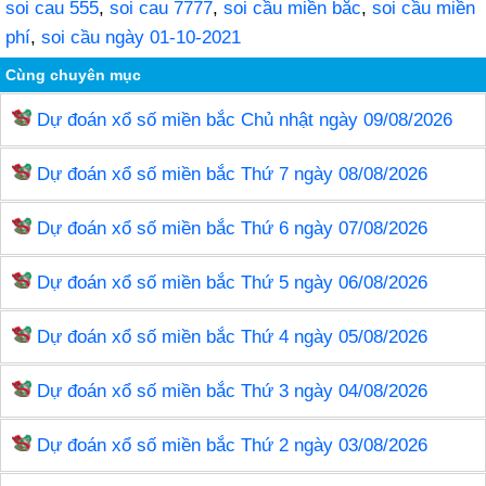
soi cau 555
,
soi cau 7777
,
soi cầu miền bắc
,
soi cầu miền
o
phí
,
soi cầu ngày 01-10-2021
k
Cùng chuyên mục
Dự đoán xổ số miền bắc Chủ nhật ngày 09/08/2026
Dự đoán xổ số miền bắc Thứ 7 ngày 08/08/2026
Dự đoán xổ số miền bắc Thứ 6 ngày 07/08/2026
Dự đoán xổ số miền bắc Thứ 5 ngày 06/08/2026
Dự đoán xổ số miền bắc Thứ 4 ngày 05/08/2026
Dự đoán xổ số miền bắc Thứ 3 ngày 04/08/2026
Dự đoán xổ số miền bắc Thứ 2 ngày 03/08/2026