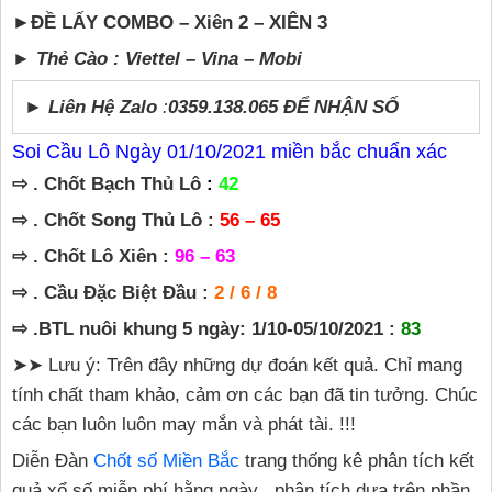
►ĐỀ LẤY COMBO – Xiên 2 – XIÊN 3
►
Thẻ Cào : Viettel – Vina – Mobi
►
Liên Hệ Zalo
:
0359.138.065 ĐỂ NHẬN SỐ
Soi Cầu Lô Ngày 01/10/2021 miền bắc chuẩn xác
⇨ . Chốt Bạch Thủ Lô
:
42
⇨ . Chốt Song Thủ Lô :
56 – 65
⇨ . Chốt Lô Xiên :
96 – 63
⇨ . Cầu Đặc Biệt Đầu :
2 / 6 / 8
⇨ .BTL nuôi khung 5 ngày: 1/10-05/10/2021 :
83
➤➤ Lưu ý: Trên đây những dự đoán kết quả. Chỉ mang
tính chất tham khảo, cảm ơn các bạn đã tin tưởng. Chúc
các bạn luôn luôn may mắn và phát tài. !!!
Diễn Đàn
Chốt số Miền Bắc
trang thống kê phân tích kết
quả xổ số miễn phí hằng ngày , phân tích dựa trên phần