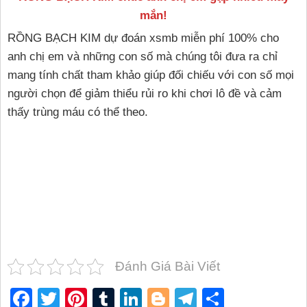
mắn!
RỒNG BẠCH KIM dự đoán xsmb miễn phí 100% cho
anh chị em và những con số mà chúng tôi đưa ra chỉ
mang tính chất tham khảo giúp đối chiếu với con số mọi
người chọn để giảm thiểu rủi ro khi chơi lô đề và cảm
thấy trùng máu có thể theo.
Đánh Giá Bài Viết
F
T
Pi
T
Li
Bl
T
S