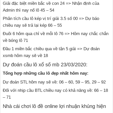
Giải đặc biệt miền bắc về con 24 => Nhận định của
Admin thì nay nổ lô 45 – 54
Phân tích cầu lô kép vị trí giải 3.5 số 00 => Dự báo
chiều nay sẽ trả lại kép 66 – 55
Đuôi 6 hôm qua chỉ về mỗi lô 76 => Hôm nay chắc chắn
về bóng lô 71
Đầu 1 miền bắc chiều qua về tận 5 giải => Dự đoán
xsmb hôm nay sẽ về 18
Dự đoán cầu lô xổ số mb 23/03/2020:
Tổng hợp những cầu lô đẹp nhất hôm nay:
Dự đoán STL hôm nay sẽ về: 06 – 60, 59 – 95, 29 – 92
Đối với nhịp cầu BTL chiều nay có khả năng về: 66 – 18
– 71
Nhà cái chơi lô đề online lợi nhuận khủng hiện