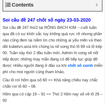
Contents
Soi cầu đề 247 chốt số ngày 23-03-2020
Soi cầu đề 247 thứ2 tại RỒNG BẠCH KIM – cuối tuần
qua đã có sự khởi sắc tuy không quá rực rỡ nhưng phần
nào cũng đem lại niềm tin cho những ai yêu mến và theo
dõi kubetvn.asia khi chúng ta nổ song thủ lô 69 và lô kép
00. Tuần này thứ 2 đầu tuần mới, Admin hi vọng sẽ nối
tiếp được những may mắn đang có để tiếp tục giúp đỡ
được nhiều người đang ở đảo xa khi
chốt số xsmb
miễn
phí cho mọi người cùng tham khảo.
Cầu lô rơi hôm qua số 60 => Khả năng chiều nay chắc
chắn rơi lô 60 – 06
Hôm qua có cặp 19 – 91 => Thứ 2 hôm nay sẽ về lô 29 –
92