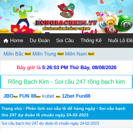
Home
Dự Đoán
Soi Cầu
Thống Kê
Nuôi Lô Đề
Miền Bắc
Miền Trung
Miền Nam
Bây giờ là
5:26:03 PM
Thứ Bảy, 08/08/2026
Rồng Bạch Kim - Soi cầu 247 rồng bạch kim
JBO
FUN 88
kubet
12bet
Fun88
Trang chủ
›
Phân tích soi cầu lô đề hàng ngày
›
Soi cầu bạch
thủ 247 dự đoán lô chuẩn ngày 24-02-2023
Soi cầu bạch thủ 247 dự đoán lô chuẩn ngày 24-02-2023