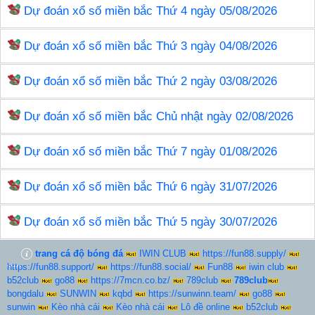
Dự đoán xổ số miền bắc Thứ 4 ngày 05/08/2026
Dự đoán xổ số miền bắc Thứ 3 ngày 04/08/2026
Dự đoán xổ số miền bắc Thứ 2 ngày 03/08/2026
Dự đoán xổ số miền bắc Chủ nhật ngày 02/08/2026
Dự đoán xổ số miền bắc Thứ 7 ngày 01/08/2026
Dự đoán xổ số miền bắc Thứ 6 ngày 31/07/2026
Dự đoán xổ số miền bắc Thứ 5 ngày 30/07/2026
trang cá độ bóng đá
IWIN CLUB
https://fun88.supply/
https://fun88.support/
https://fun88.social/
Fun88
iwin club
b52club
go88
https://7mcn.co.bz/
789club
789club
bongdalu
SUNWIN
kqbd
https://sunwinn.team/
go88
sunwin
Kèo nhà cái
Kèo nhà cái
Lô đề online
b52club