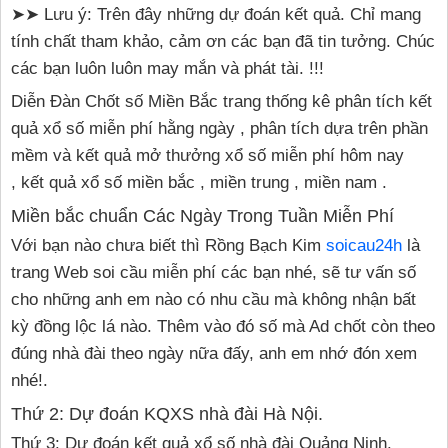
➤➤ Lưu ý: Trên đây những dự đoán kết quả. Chỉ mang
tính chất tham khảo, cảm ơn các bạn đã tin tưởng. Chúc
các bạn luôn luôn may mắn và phát tài. !!!
Diễn Đàn Chốt số Miền Bắc trang thống kê phân tích kết
quả xổ số miễn phí hằng ngày , phân tích dựa trên phần
mềm và kết quả mở thưởng xổ số miễn phí hôm nay
, kết quả xổ số miền bắc , miền trung , miền nam .
Miền bắc chuẩn Các Ngày Trong Tuần Miễn Phí
Với bạn nào chưa biết thì Rồng Bạch Kim
soicau24h
là
trang Web soi cầu miễn phí các bạn nhé, sẽ tư vấn số
cho những anh em nào có nhu cầu mà không nhận bất
kỳ đồng lộc lá nào. Thêm vào đó số mà Ad chốt còn theo
đúng nhà đài theo ngày nữa đấy, anh em nhớ đón xem
nhé!.
Thứ 2: Dự đoán KQXS nhà đài Hà Nội.
Thứ 3: Dự đoán kết quả xổ số nhà đài Quảng Ninh.