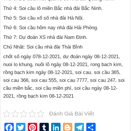
Thứ 4: Soi cầu lô miền Bắc nhà đài Bắc Ninh.
Thứ 5: Soi cầu xổ số nhà đài Hà Nội.
Thứ 6: Soi cầu hôm nay nhà đài Hải Phòng.
Thứ 7: Dự đoán XS nhà đài Nam Định.
Chủ Nhật: Soi cầu nhà đài Thái BÌnh
chốt số ngày 078-12-2021, dự đoán ngày 08-12-2021,
nuoi lo khung, nuôi lô ngày 08-12-2021, rong bach kim,
rồng bạch kim ngày 08-12-2021, soi cau
,
soi cầu 365,
soi cau 366, soi cau 555, soi cau 7777, soi cau 247, soi
cầu miền bắc, soi cầu miền phí, soi cầu ngày 08-12-
2021, rồng bạch kim 08-12-2021
Đánh Giá Bài Viết
F
T
Pi
T
Li
Bl
T
S