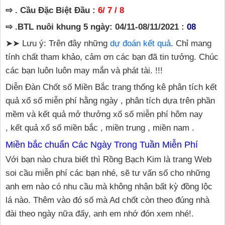
⇨ . Cầu Đặc Biệt Đầu :
6/ 7 / 8
⇨ .BTL nuôi khung 5 ngày: 04/11-08/11/2021 :
08
➤➤ Lưu ý: Trên đây những
dự đoán kết quả
. Chỉ mang
tính chất tham khảo, cảm ơn các bạn đã tin tưởng. Chúc
các bạn luôn luôn may mắn và phát tài. !!!
Diễn Đàn Chốt số Miền Bắc trang thống kê phân tích kết
quả xổ số miễn phí hằng ngày , phân tích dựa trên phần
mềm và kết quả mở thưởng xổ số miễn phí hôm nay
, kết quả xổ số miền bắc , miền trung , miền nam .
Miền bắc chuẩn Các Ngày Trong Tuần Miễn Phí
Với bạn nào chưa biết thì Rồng Bạch Kim là trang Web
soi cầu miễn phí các bạn nhé, sẽ tư vấn số cho những
anh em nào có nhu cầu mà không nhận bất kỳ đồng lộc
lá nào. Thêm vào đó số mà Ad chốt còn theo đúng nhà
đài theo ngày nữa đấy, anh em nhớ đón xem nhé!.