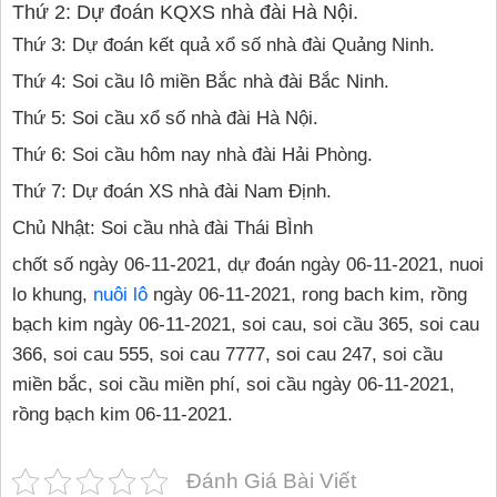
Thứ 2: Dự đoán KQXS nhà đài Hà Nội.
Thứ 3: Dự đoán kết quả xổ số nhà đài Quảng Ninh.
Thứ 4: Soi cầu lô miền Bắc nhà đài Bắc Ninh.
Thứ 5: Soi cầu xổ số nhà đài Hà Nội.
Thứ 6: Soi cầu hôm nay nhà đài Hải Phòng.
Thứ 7: Dự đoán XS nhà đài Nam Định.
Chủ Nhật: Soi cầu nhà đài Thái BÌnh
chốt số ngày 06-11-2021, dự đoán ngày 06-11-2021, nuoi
lo khung,
nuôi lô
ngày 06-11-2021, rong bach kim, rồng
bạch kim ngày 06-11-2021, soi cau, soi cầu 365, soi cau
366, soi cau 555, soi cau 7777, soi cau 247, soi cầu
miền bắc, soi cầu miền phí, soi cầu ngày 06-11-2021,
rồng bạch kim 06-11-2021.
Đánh Giá Bài Viết