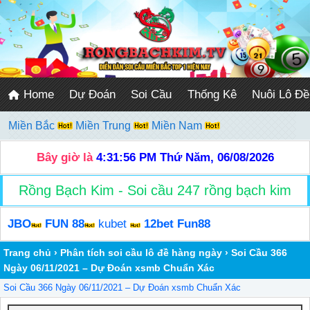
Home
Dự Đoán
Soi Cầu
Thống Kê
Nuôi Lô Đề
Miền Bắc
Miền Trung
Miền Nam
Bây giờ là
4:31:57 PM
Thứ Năm, 06/08/2026
Rồng Bạch Kim - Soi cầu 247 rồng bạch kim
JBO
FUN 88
kubet
12bet
Fun88
Trang chủ
›
Phân tích soi cầu lô đề hàng ngày
›
Soi Cầu 366
Ngày 06/11/2021 – Dự Đoán xsmb Chuẩn Xác
Soi Cầu 366 Ngày 06/11/2021 – Dự Đoán xsmb Chuẩn Xác